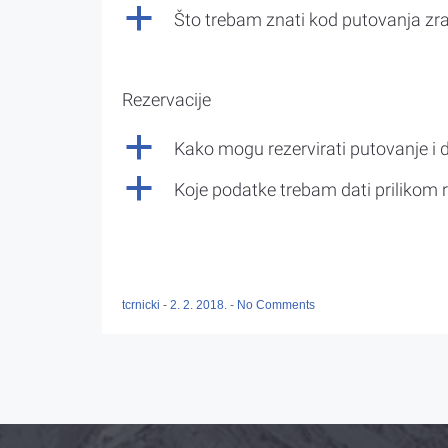
a
Što trebam znati kod putovanja z
Rezervacije
a
Kako mogu rezervirati putovanje i 
a
Koje podatke trebam dati prilikom r
tcrnicki
-
2. 2. 2018.
-
No Comments