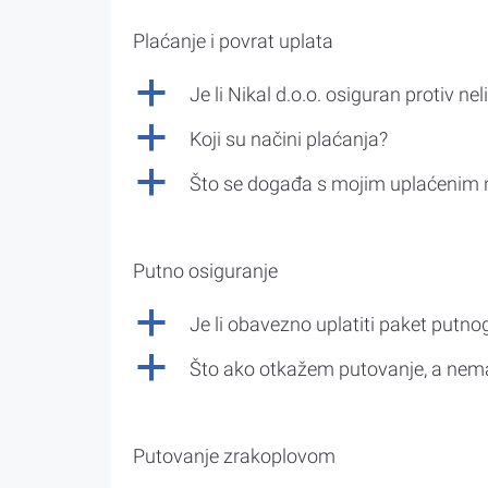
Plaćanje i povrat uplata
a
Je li Nikal d.o.o. osiguran protiv nel
a
Koji su načini plaćanja?
a
Što se događa s mojim uplaćenim 
Putno osiguranje
a
Je li obavezno uplatiti paket putno
a
Što ako otkažem putovanje, a nem
Putovanje zrakoplovom