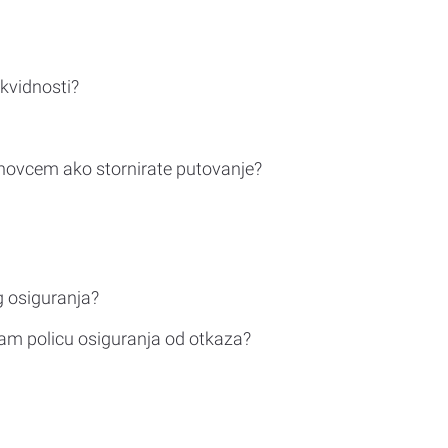
ikvidnosti?
novcem ako stornirate putovanje?
g osiguranja?
am policu osiguranja od otkaza?