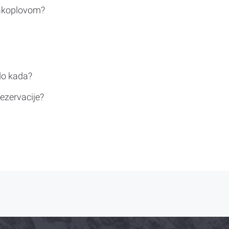
rakoplovom?
do kada?
ezervacije?