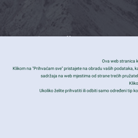
What we offer
How you can impact customers
24/7
Ova web stranica ko
Is your website user friendly?
Smar
Klikom na "Prihvaćam sve" pristajete na obradu vaših podataka, kao 
sadržaja na web mjestima od strane trećih pružatelj
Ark offers weekly stunning designs.
Unli
Klik
Why our customers love Ark?
Mobi
Ukoliko želite prihvatiti ili odbiti samo određeni tip
hat we do is all about passion
Late
Copyright 2017
FRESHFACE
© All Rights Reserved