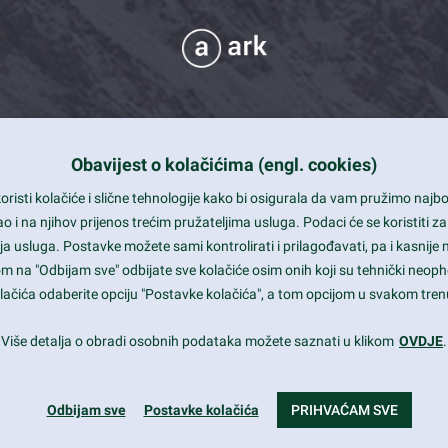
Obavijest o kolačićima (engl. cookies)
 Support
risti kolačiće i slične tehnologije kako bi osigurala da vam pružimo naj
t and beautiful design
i na njihov prijenos trećim pružateljima usluga. Podaci će se koristiti za
a usluga. Postavke možete sami kontrolirati i prilagođavati, pa i kasnije 
mited Eelements
om na "Odbijam sve" odbijate sve kolačiće osim onih koji su tehnički neoph
le ready
 kolačića odaberite opciju "Postavke kolačića", a tom opcijom u svakom trenu
st trends and much more...
Više detalja o obradi osobnih podataka možete saznati u klikom
OVDJE
.
Odbijam sve
Postavke kolačića
PRIHVAĆAM SVE