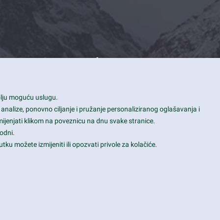
Contact Info
1600 Amphitheatre Parkway, Mountain
bolju moguću uslugu.
View, CA 94043
 analize, ponovno ciljanje i pružanje personaliziranog oglašavanja i
+1 650-253-0000
mijenjati klikom na poveznicu na dnu svake stranice.
prothemes.net@gmail.com
odni.
tku možete izmijeniti ili opozvati privole za kolačiće.
Daily: 9:00 am - 6:00 pm
Sunday: Closed
Terms & Conditions
|
Privacy & Policy