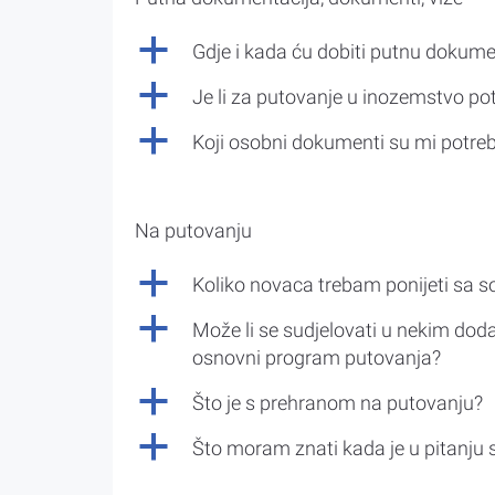
a
Gdje i kada ću dobiti putnu dokume
a
Je li za putovanje u inozemstvo po
a
Koji osobni dokumenti su mi potre
Na putovanju
a
Koliko novaca trebam ponijeti sa 
a
Može li se sudjelovati u nekim doda
osnovni program putovanja?
a
Što je s prehranom na putovanju?
a
Što moram znati kada je u pitanju 