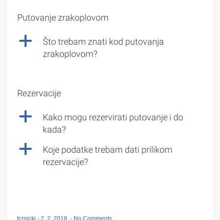
Putovanje zrakoplovom
a
Što trebam znati kod putovanja
zrakoplovom?
Rezervacije
a
Kako mogu rezervirati putovanje i do
kada?
a
Koje podatke trebam dati prilikom
rezervacije?
tcrnicki
-
2. 2. 2018.
-
No Comments