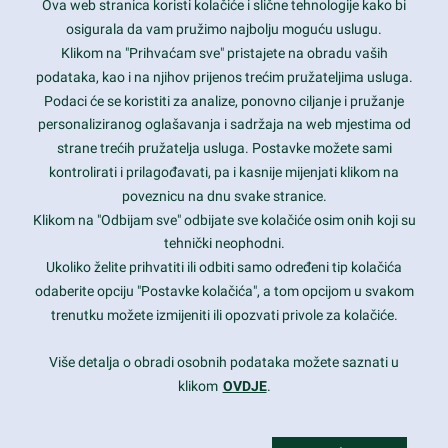
Ova web stranica koristi kolačiće i slične tehnologije kako bi
Latest trends and much more...
osigurala da vam pružimo najbolju moguću uslugu.
Klikom na "Prihvaćam sve" pristajete na obradu vaših
podataka, kao i na njihov prijenos trećim pružateljima usluga.
Contact Info
Podaci će se koristiti za analize, ponovno ciljanje i pružanje
personaliziranog oglašavanja i sadržaja na web mjestima od
strane trećih pružatelja usluga. Postavke možete sami
1600 Amphitheatre Parkway, Mountain View, CA 94043
kontrolirati i prilagođavati, pa i kasnije mijenjati klikom na
poveznicu na dnu svake stranice.
+1 650-253-0000
prothemes.net@gmail.com
Klikom na "Odbijam sve" odbijate sve kolačiće osim onih koji su
tehnički neophodni.
Daily: 9:00 am - 6:00 pm
Ukoliko želite prihvatiti ili odbiti samo određeni tip kolačića
Sunday: Closed
odaberite opciju "Postavke kolačića", a tom opcijom u svakom
trenutku možete izmijeniti ili opozvati privole za kolačiće.
Copyright 2017
FRESHFACE
© All Rights Reserved
Više detalja o obradi osobnih podataka možete saznati u
klikom
OVDJE
.