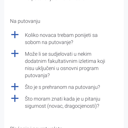
Na putovanju
a
Koliko novaca trebam ponijeti sa
sobom na putovanje?
a
Može li se sudjelovati u nekim
dodatnim fakultativnim izletima koji
nisu uključeni u osnovni program
putovanja?
a
Što je s prehranom na putovanju?
a
Što moram znati kada je u pitanju
sigurnost (novac, dragocjenosti)?