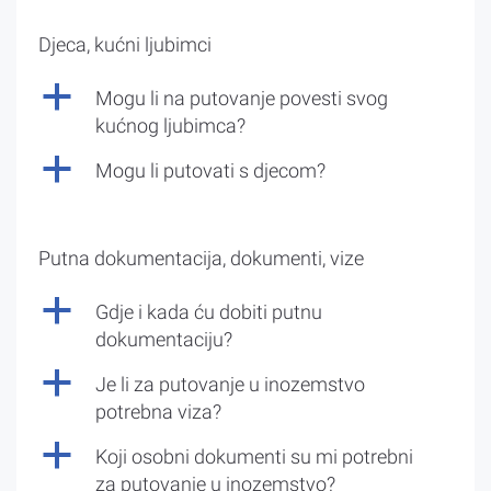
Djeca, kućni ljubimci
a
Mogu li na putovanje povesti svog
kućnog ljubimca?
a
Mogu li putovati s djecom?
Putna dokumentacija, dokumenti, vize
a
Gdje i kada ću dobiti putnu
dokumentaciju?
a
Je li za putovanje u inozemstvo
potrebna viza?
a
Koji osobni dokumenti su mi potrebni
za putovanje u inozemstvo?