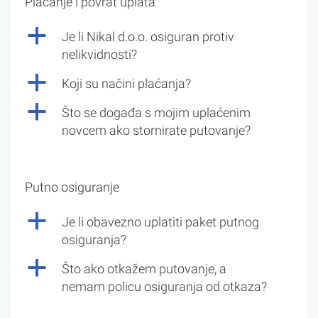
Plaćanje i povrat uplata
a
Je li Nikal d.o.o. osiguran protiv
nelikvidnosti?
a
Koji su načini plaćanja?
a
Što se događa s mojim uplaćenim
novcem ako stornirate putovanje?
Putno osiguranje
a
Je li obavezno uplatiti paket putnog
osiguranja?
a
Što ako otkažem putovanje, a
nemam policu osiguranja od otkaza?