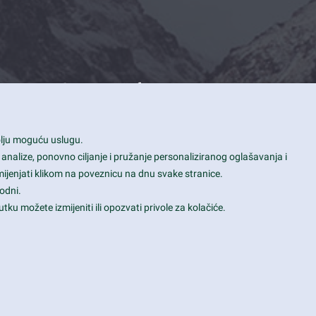
Contact Info
1600 Amphitheatre Parkway, Mountain
bolju moguću uslugu.
View, CA 94043
 analize, ponovno ciljanje i pružanje personaliziranog oglašavanja i
+1 650-253-0000
mijenjati klikom na poveznicu na dnu svake stranice.
prothemes.net@gmail.com
odni.
tku možete izmijeniti ili opozvati privole za kolačiće.
Daily: 9:00 am - 6:00 pm
Sunday: Closed
Terms & Conditions
|
Privacy & Policy