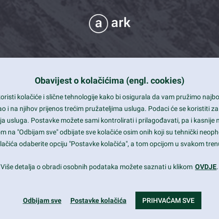
Obavijest o kolačićima (engl. cookies)
 Support
risti kolačiće i slične tehnologije kako bi osigurala da vam pružimo naj
t and beautiful design
i na njihov prijenos trećim pružateljima usluga. Podaci će se koristiti za
a usluga. Postavke možete sami kontrolirati i prilagođavati, pa i kasnije 
mited Eelements
om na "Odbijam sve" odbijate sve kolačiće osim onih koji su tehnički neoph
le ready
 kolačića odaberite opciju "Postavke kolačića", a tom opcijom u svakom trenu
st trends and much more...
Više detalja o obradi osobnih podataka možete saznati u klikom
OVDJE
.
Odbijam sve
Postavke kolačića
PRIHVAĆAM SVE