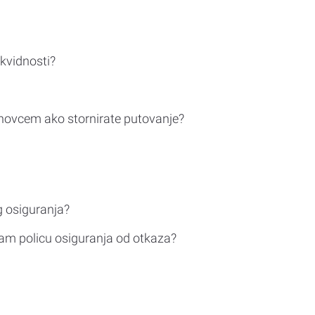
ikvidnosti?
novcem ako stornirate putovanje?
g osiguranja?
am policu osiguranja od otkaza?