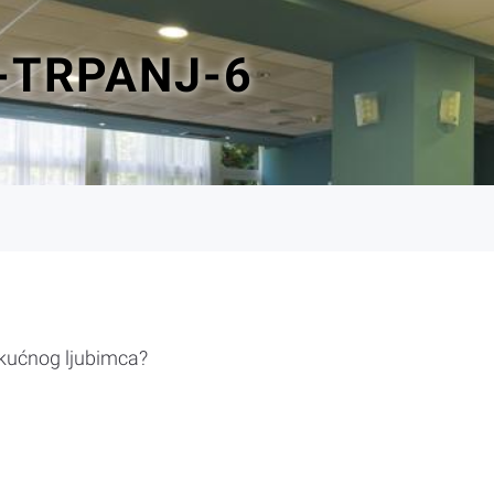
-TRPANJ-6
 kućnog ljubimca?