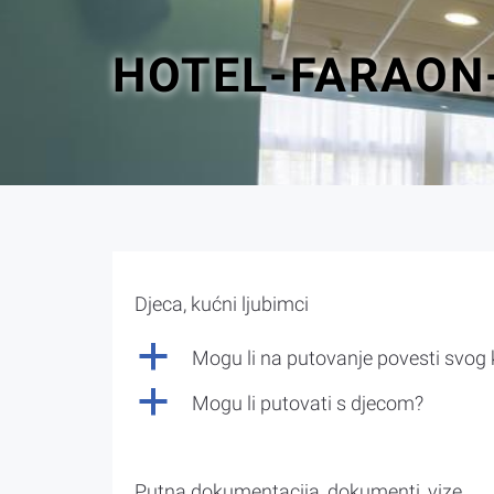
HOTEL-FARAON
Djeca, kućni ljubimci
a
Mogu li na putovanje povesti svog
a
Mogu li putovati s djecom?
Putna dokumentacija, dokumenti, vize