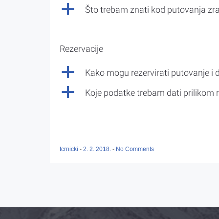
a
Što trebam znati kod putovanja z
Rezervacije
a
Kako mogu rezervirati putovanje i 
a
Koje podatke trebam dati prilikom r
tcrnicki
-
2. 2. 2018.
-
No Comments