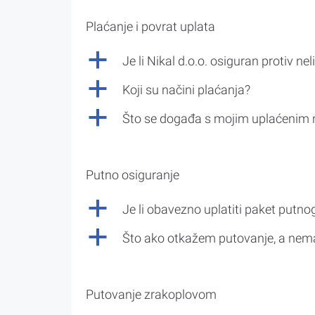
Plaćanje i povrat uplata
a
Je li Nikal d.o.o. osiguran protiv nel
a
Koji su načini plaćanja?
a
Što se događa s mojim uplaćenim 
Putno osiguranje
a
Je li obavezno uplatiti paket putno
a
Što ako otkažem putovanje, a nem
Putovanje zrakoplovom