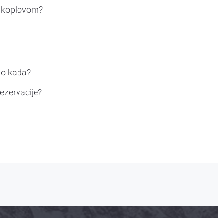
rakoplovom?
do kada?
ezervacije?