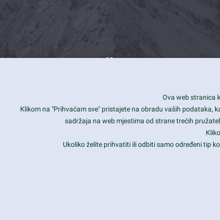
What we offer
How you can impact customers
24/7
Ova web stranica ko
Is your website user friendly?
Smar
Klikom na "Prihvaćam sve" pristajete na obradu vaših podataka, kao 
sadržaja na web mjestima od strane trećih pružatelj
Ark offers weekly stunning designs.
Unli
Klik
Why our customers love Ark?
Mobi
Ukoliko želite prihvatiti ili odbiti samo određeni tip
hat we do is all about passion
Late
Copyright 2017
FRESHFACE
© All Rights Reserved