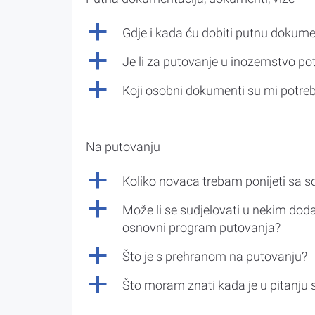
a
Gdje i kada ću dobiti putnu dokume
a
Je li za putovanje u inozemstvo po
a
Koji osobni dokumenti su mi potre
Na putovanju
a
Koliko novaca trebam ponijeti sa 
a
Može li se sudjelovati u nekim doda
osnovni program putovanja?
a
Što je s prehranom na putovanju?
a
Što moram znati kada je u pitanju 