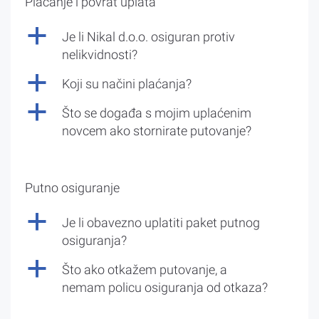
Plaćanje i povrat uplata
a
Je li Nikal d.o.o. osiguran protiv
nelikvidnosti?
a
Koji su načini plaćanja?
a
Što se događa s mojim uplaćenim
novcem ako stornirate putovanje?
Putno osiguranje
a
Je li obavezno uplatiti paket putnog
osiguranja?
a
Što ako otkažem putovanje, a
nemam policu osiguranja od otkaza?