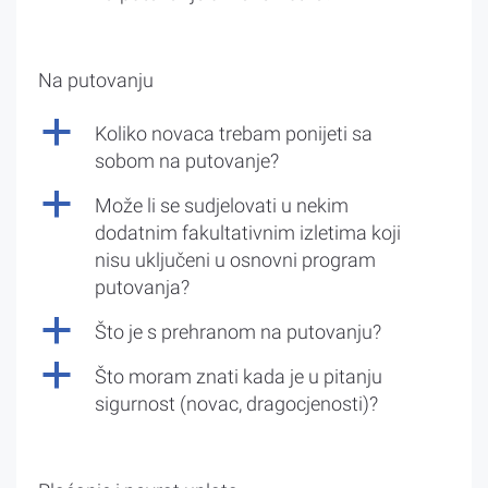
Na putovanju
a
Koliko novaca trebam ponijeti sa
sobom na putovanje?
a
Može li se sudjelovati u nekim
dodatnim fakultativnim izletima koji
nisu uključeni u osnovni program
putovanja?
a
Što je s prehranom na putovanju?
a
Što moram znati kada je u pitanju
sigurnost (novac, dragocjenosti)?