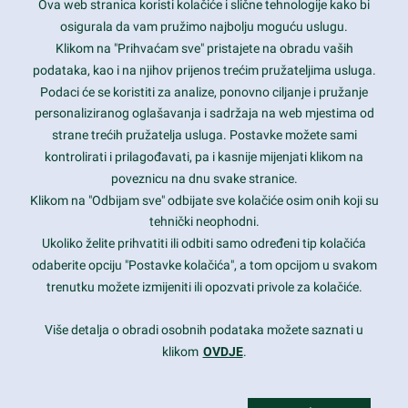
Ova web stranica koristi kolačiće i slične tehnologije kako bi
Latest trends and much more...
osigurala da vam pružimo najbolju moguću uslugu.
Klikom na "Prihvaćam sve" pristajete na obradu vaših
podataka, kao i na njihov prijenos trećim pružateljima usluga.
Contact Info
Podaci će se koristiti za analize, ponovno ciljanje i pružanje
personaliziranog oglašavanja i sadržaja na web mjestima od
strane trećih pružatelja usluga. Postavke možete sami
1600 Amphitheatre Parkway, Mountain View, CA 94043
kontrolirati i prilagođavati, pa i kasnije mijenjati klikom na
poveznicu na dnu svake stranice.
+1 650-253-0000
prothemes.net@gmail.com
Klikom na "Odbijam sve" odbijate sve kolačiće osim onih koji su
tehnički neophodni.
Daily: 9:00 am - 6:00 pm
Ukoliko želite prihvatiti ili odbiti samo određeni tip kolačića
Sunday: Closed
odaberite opciju "Postavke kolačića", a tom opcijom u svakom
trenutku možete izmijeniti ili opozvati privole za kolačiće.
Copyright 2017
FRESHFACE
© All Rights Reserved
Više detalja o obradi osobnih podataka možete saznati u
klikom
OVDJE
.