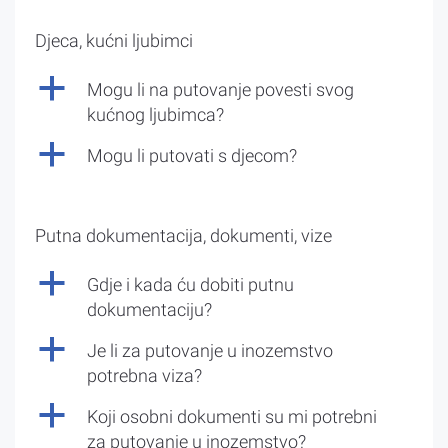
Djeca, kućni ljubimci
a
Mogu li na putovanje povesti svog
kućnog ljubimca?
a
Mogu li putovati s djecom?
Putna dokumentacija, dokumenti, vize
a
Gdje i kada ću dobiti putnu
dokumentaciju?
a
Je li za putovanje u inozemstvo
potrebna viza?
a
Koji osobni dokumenti su mi potrebni
za putovanje u inozemstvo?