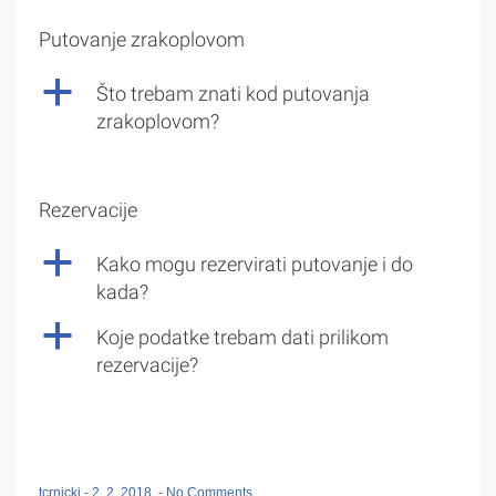
Putovanje zrakoplovom
a
Što trebam znati kod putovanja
zrakoplovom?
Rezervacije
a
Kako mogu rezervirati putovanje i do
kada?
a
Koje podatke trebam dati prilikom
rezervacije?
tcrnicki
-
2. 2. 2018.
-
No Comments