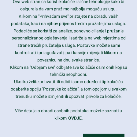
Ova web stranica koristi kolačiće i slične tehnologije kako bi
Latest trends and much more...
osigurala da vam pružimo najbolju moguću uslugu.
Klikom na "Prihvaćam sve" pristajete na obradu vaših
podataka, kao i na njihov prijenos trećim pružateljima usluga.
Contact Info
Podaci će se koristiti za analize, ponovno ciljanje i pružanje
personaliziranog oglašavanja i sadržaja na web mjestima od
strane trećih pružatelja usluga. Postavke možete sami
1600 Amphitheatre Parkway, Mountain View, CA 94043
kontrolirati i prilagođavati, pa i kasnije mijenjati klikom na
poveznicu na dnu svake stranice.
+1 650-253-0000
prothemes.net@gmail.com
Klikom na "Odbijam sve" odbijate sve kolačiće osim onih koji su
tehnički neophodni.
Daily: 9:00 am - 6:00 pm
Ukoliko želite prihvatiti ili odbiti samo određeni tip kolačića
Sunday: Closed
odaberite opciju "Postavke kolačića", a tom opcijom u svakom
trenutku možete izmijeniti ili opozvati privole za kolačiće.
Copyright 2017
FRESHFACE
© All Rights Reserved
Više detalja o obradi osobnih podataka možete saznati u
klikom
OVDJE
.