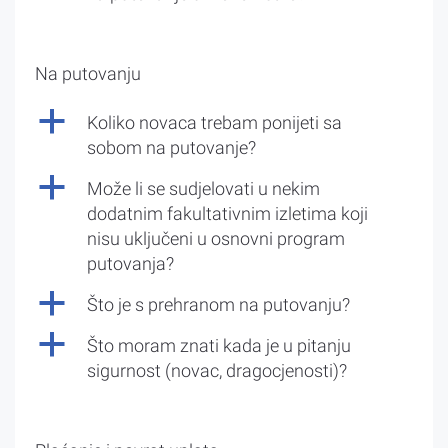
Na putovanju
a
Koliko novaca trebam ponijeti sa
sobom na putovanje?
a
Može li se sudjelovati u nekim
dodatnim fakultativnim izletima koji
nisu uključeni u osnovni program
putovanja?
a
Što je s prehranom na putovanju?
a
Što moram znati kada je u pitanju
sigurnost (novac, dragocjenosti)?