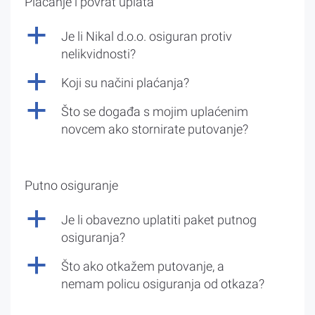
Plaćanje i povrat uplata
a
Je li Nikal d.o.o. osiguran protiv
nelikvidnosti?
a
Koji su načini plaćanja?
a
Što se događa s mojim uplaćenim
novcem ako stornirate putovanje?
Putno osiguranje
a
Je li obavezno uplatiti paket putnog
osiguranja?
a
Što ako otkažem putovanje, a
nemam policu osiguranja od otkaza?