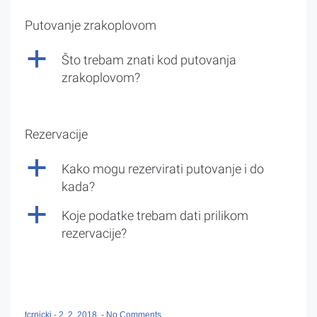
Putovanje zrakoplovom
a
Što trebam znati kod putovanja
zrakoplovom?
Rezervacije
a
Kako mogu rezervirati putovanje i do
kada?
a
Koje podatke trebam dati prilikom
rezervacije?
tcrnicki
-
2. 2. 2018.
-
No Comments