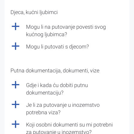
Djeca, kućni ljubimci
a
Mogu li na putovanje povesti svog
kućnog ljubimca?
a
Mogu li putovati s djecom?
Putna dokumentacija, dokumenti, vize
a
Gdje i kada ću dobiti putnu
dokumentaciju?
a
Je li za putovanje u inozemstvo
potrebna viza?
a
Koji osobni dokumenti su mi potrebni
za putovanje u inozemstvo?