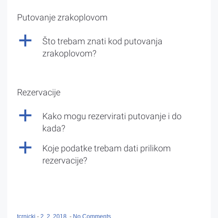
Putovanje zrakoplovom
a
Što trebam znati kod putovanja
zrakoplovom?
Rezervacije
a
Kako mogu rezervirati putovanje i do
kada?
a
Koje podatke trebam dati prilikom
rezervacije?
tcrnicki
-
2. 2. 2018.
-
No Comments