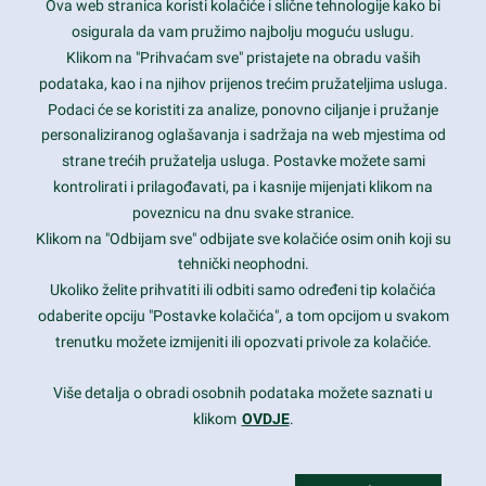
Ova web stranica koristi kolačiće i slične tehnologije kako bi
Latest trends and much more...
osigurala da vam pružimo najbolju moguću uslugu.
Klikom na "Prihvaćam sve" pristajete na obradu vaših
podataka, kao i na njihov prijenos trećim pružateljima usluga.
Contact Info
Podaci će se koristiti za analize, ponovno ciljanje i pružanje
personaliziranog oglašavanja i sadržaja na web mjestima od
strane trećih pružatelja usluga. Postavke možete sami
1600 Amphitheatre Parkway, Mountain View, CA 94043
kontrolirati i prilagođavati, pa i kasnije mijenjati klikom na
poveznicu na dnu svake stranice.
+1 650-253-0000
prothemes.net@gmail.com
Klikom na "Odbijam sve" odbijate sve kolačiće osim onih koji su
tehnički neophodni.
Daily: 9:00 am - 6:00 pm
Ukoliko želite prihvatiti ili odbiti samo određeni tip kolačića
Sunday: Closed
odaberite opciju "Postavke kolačića", a tom opcijom u svakom
trenutku možete izmijeniti ili opozvati privole za kolačiće.
Copyright 2017
FRESHFACE
© All Rights Reserved
Više detalja o obradi osobnih podataka možete saznati u
klikom
OVDJE
.