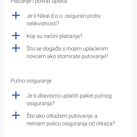
Plaćanje i povrat uplata
a
Je li Nikal d.o.o. osiguran protiv
nelikvidnosti?
a
Koji su načini plaćanja?
a
Što se događa s mojim uplaćenim
novcem ako stornirate putovanje?
Putno osiguranje
a
Je li obavezno uplatiti paket putnog
osiguranja?
a
Što ako otkažem putovanje, a
nemam policu osiguranja od otkaza?