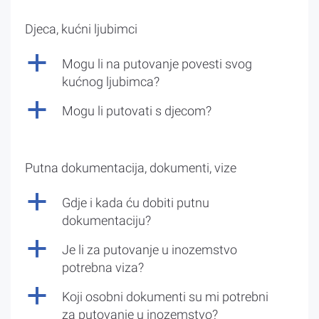
Djeca, kućni ljubimci
a
Mogu li na putovanje povesti svog
kućnog ljubimca?
a
Mogu li putovati s djecom?
Putna dokumentacija, dokumenti, vize
a
Gdje i kada ću dobiti putnu
dokumentaciju?
a
Je li za putovanje u inozemstvo
potrebna viza?
a
Koji osobni dokumenti su mi potrebni
za putovanje u inozemstvo?