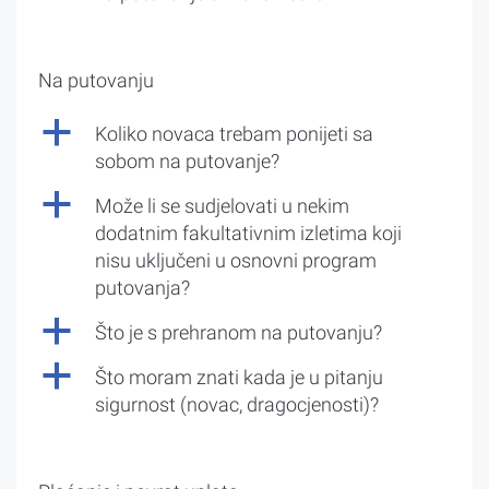
Na putovanju
a
Koliko novaca trebam ponijeti sa
sobom na putovanje?
a
Može li se sudjelovati u nekim
dodatnim fakultativnim izletima koji
nisu uključeni u osnovni program
putovanja?
a
Što je s prehranom na putovanju?
a
Što moram znati kada je u pitanju
sigurnost (novac, dragocjenosti)?