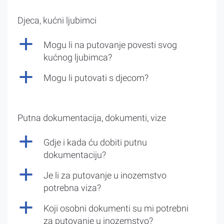
Djeca, kućni ljubimci
a
Mogu li na putovanje povesti svog
kućnog ljubimca?
a
Mogu li putovati s djecom?
Putna dokumentacija, dokumenti, vize
a
Gdje i kada ću dobiti putnu
dokumentaciju?
a
Je li za putovanje u inozemstvo
potrebna viza?
a
Koji osobni dokumenti su mi potrebni
za putovanje u inozemstvo?