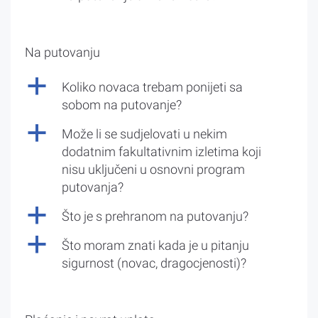
Na putovanju
a
Koliko novaca trebam ponijeti sa
sobom na putovanje?
a
Može li se sudjelovati u nekim
dodatnim fakultativnim izletima koji
nisu uključeni u osnovni program
putovanja?
a
Što je s prehranom na putovanju?
a
Što moram znati kada je u pitanju
sigurnost (novac, dragocjenosti)?