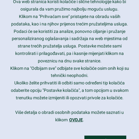
Ova web stranica koristi kolačiće i slične tehnologije kako bi
Latest trends and much more...
osigurala da vam pružimo najbolju moguću uslugu.
Klikom na "Prihvaćam sve" pristajete na obradu vaših
podataka, kao i na njihov prijenos trećim pružateljima usluga.
Contact Info
Podaci će se koristiti za analize, ponovno ciljanje i pružanje
personaliziranog oglašavanja i sadržaja na web mjestima od
strane trećih pružatelja usluga. Postavke možete sami
1600 Amphitheatre Parkway, Mountain View, CA 94043
kontrolirati i prilagođavati, pa i kasnije mijenjati klikom na
poveznicu na dnu svake stranice.
+1 650-253-0000
prothemes.net@gmail.com
Klikom na "Odbijam sve" odbijate sve kolačiće osim onih koji su
tehnički neophodni.
Daily: 9:00 am - 6:00 pm
Ukoliko želite prihvatiti ili odbiti samo određeni tip kolačića
Sunday: Closed
odaberite opciju "Postavke kolačića", a tom opcijom u svakom
trenutku možete izmijeniti ili opozvati privole za kolačiće.
Copyright 2017
FRESHFACE
© All Rights Reserved
Više detalja o obradi osobnih podataka možete saznati u
klikom
OVDJE
.