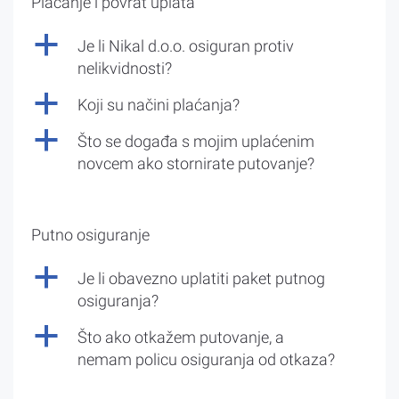
Plaćanje i povrat uplata
a
Je li Nikal d.o.o. osiguran protiv
nelikvidnosti?
a
Koji su načini plaćanja?
a
Što se događa s mojim uplaćenim
novcem ako stornirate putovanje?
Putno osiguranje
a
Je li obavezno uplatiti paket putnog
osiguranja?
a
Što ako otkažem putovanje, a
nemam policu osiguranja od otkaza?