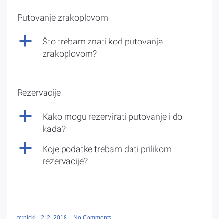
Putovanje zrakoplovom
a
Što trebam znati kod putovanja
zrakoplovom?
Rezervacije
a
Kako mogu rezervirati putovanje i do
kada?
a
Koje podatke trebam dati prilikom
rezervacije?
tcrnicki
-
2. 2. 2018.
-
No Comments