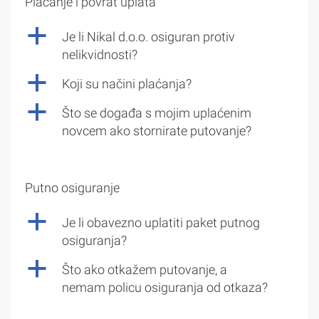
Plaćanje i povrat uplata
a
Je li Nikal d.o.o. osiguran protiv
nelikvidnosti?
a
Koji su načini plaćanja?
a
Što se događa s mojim uplaćenim
novcem ako stornirate putovanje?
Putno osiguranje
a
Je li obavezno uplatiti paket putnog
osiguranja?
a
Što ako otkažem putovanje, a
nemam policu osiguranja od otkaza?