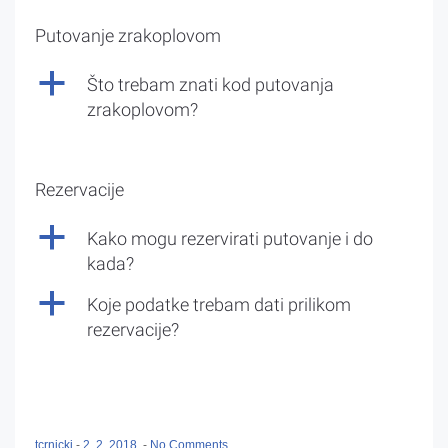
Putovanje zrakoplovom
a
Što trebam znati kod putovanja
zrakoplovom?
Rezervacije
a
Kako mogu rezervirati putovanje i do
kada?
a
Koje podatke trebam dati prilikom
rezervacije?
tcrnicki
-
2. 2. 2018.
-
No Comments