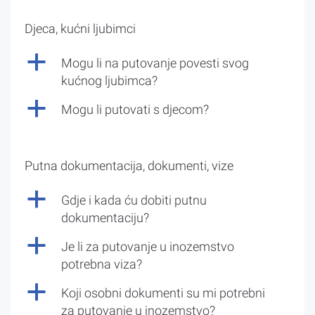
Djeca, kućni ljubimci
a
Mogu li na putovanje povesti svog
kućnog ljubimca?
a
Mogu li putovati s djecom?
Putna dokumentacija, dokumenti, vize
a
Gdje i kada ću dobiti putnu
dokumentaciju?
a
Je li za putovanje u inozemstvo
potrebna viza?
a
Koji osobni dokumenti su mi potrebni
za putovanje u inozemstvo?