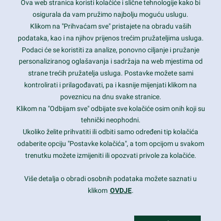
Ova web stranica koristi kolačiće i slične tehnologije kako bi
Latest trends and much more...
osigurala da vam pružimo najbolju moguću uslugu.
Klikom na "Prihvaćam sve" pristajete na obradu vaših
podataka, kao i na njihov prijenos trećim pružateljima usluga.
Contact Info
Podaci će se koristiti za analize, ponovno ciljanje i pružanje
personaliziranog oglašavanja i sadržaja na web mjestima od
strane trećih pružatelja usluga. Postavke možete sami
1600 Amphitheatre Parkway, Mountain View, CA 94043
kontrolirati i prilagođavati, pa i kasnije mijenjati klikom na
poveznicu na dnu svake stranice.
+1 650-253-0000
prothemes.net@gmail.com
Klikom na "Odbijam sve" odbijate sve kolačiće osim onih koji su
tehnički neophodni.
Daily: 9:00 am - 6:00 pm
Ukoliko želite prihvatiti ili odbiti samo određeni tip kolačića
Sunday: Closed
odaberite opciju "Postavke kolačića", a tom opcijom u svakom
trenutku možete izmijeniti ili opozvati privole za kolačiće.
Copyright 2017
FRESHFACE
© All Rights Reserved
Više detalja o obradi osobnih podataka možete saznati u
klikom
OVDJE
.