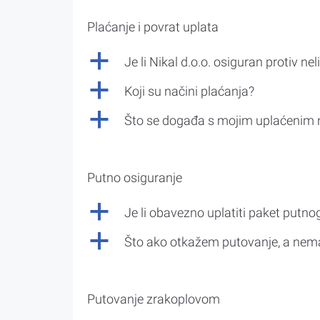
Plaćanje i povrat uplata
a
Je li Nikal d.o.o. osiguran protiv nel
a
Koji su načini plaćanja?
a
Što se događa s mojim uplaćenim 
Putno osiguranje
a
Je li obavezno uplatiti paket putno
a
Što ako otkažem putovanje, a nem
Putovanje zrakoplovom