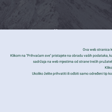
What we offer
How you can impact customers
24/7
Ova web stranica ko
Is your website user friendly?
Smar
Klikom na "Prihvaćam sve" pristajete na obradu vaših podataka, kao 
sadržaja na web mjestima od strane trećih pružatelj
Ark offers weekly stunning designs.
Unli
Klik
Why our customers love Ark?
Mobi
Ukoliko želite prihvatiti ili odbiti samo određeni tip
hat we do is all about passion
Late
Copyright 2017
FRESHFACE
© All Rights Reserved