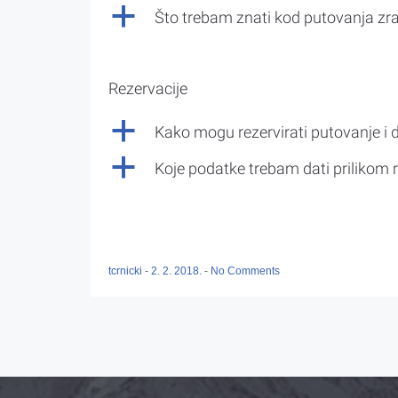
a
Što trebam znati kod putovanja z
Rezervacije
a
Kako mogu rezervirati putovanje i 
a
Koje podatke trebam dati prilikom r
tcrnicki
-
2. 2. 2018.
-
No Comments