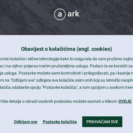
Obavijest o kolačićima (engl. cookies)
 Support
risti kolačiće i slične tehnologije kako bi osigurala da vam pružimo naj
t and beautiful design
i na njihov prijenos trećim pružateljima usluga. Podaci će se koristiti za
a usluga. Postavke možete sami kontrolirati i prilagođavati, pa i kasnije 
mited Eelements
om na "Odbijam sve" odbijate sve kolačiće osim onih koji su tehnički neoph
le ready
 kolačića odaberite opciju "Postavke kolačića", a tom opcijom u svakom trenu
st trends and much more...
Više detalja o obradi osobnih podataka možete saznati u klikom
OVDJE
.
Odbijam sve
Postavke kolačića
PRIHVAĆAM SVE