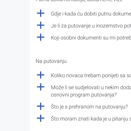
a
Gdje i kada ću dobiti putnu dokume
a
Je li za putovanje u inozemstvo po
a
Koji osobni dokumenti su mi potre
Na putovanju
a
Koliko novaca trebam ponijeti sa 
a
Može li se sudjelovati u nekim doda
osnovni program putovanja?
a
Što je s prehranom na putovanju?
a
Što moram znati kada je u pitanju 