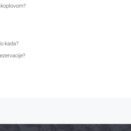
rakoplovom?
do kada?
ezervacije?