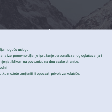
Contact Info
1600 Amphitheatre Parkway, Mountain
bolju moguću uslugu.
View, CA 94043
 analize, ponovno ciljanje i pružanje personaliziranog oglašavanja i
+1 650-253-0000
mijenjati klikom na poveznicu na dnu svake stranice.
prothemes.net@gmail.com
odni.
tku možete izmijeniti ili opozvati privole za kolačiće.
Daily: 9:00 am - 6:00 pm
Sunday: Closed
Terms & Conditions
|
Privacy & Policy