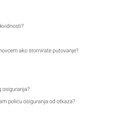
ikvidnosti?
novcem ako stornirate putovanje?
g osiguranja?
am policu osiguranja od otkaza?