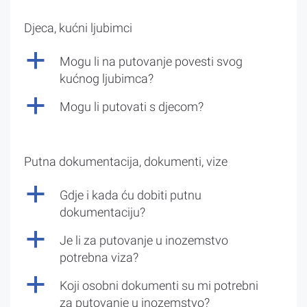
Djeca, kućni ljubimci
a
Mogu li na putovanje povesti svog
kućnog ljubimca?
a
Mogu li putovati s djecom?
Putna dokumentacija, dokumenti, vize
a
Gdje i kada ću dobiti putnu
dokumentaciju?
a
Je li za putovanje u inozemstvo
potrebna viza?
a
Koji osobni dokumenti su mi potrebni
za putovanje u inozemstvo?