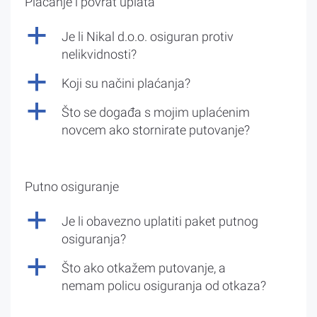
Plaćanje i povrat uplata
a
Je li Nikal d.o.o. osiguran protiv
nelikvidnosti?
a
Koji su načini plaćanja?
a
Što se događa s mojim uplaćenim
novcem ako stornirate putovanje?
Putno osiguranje
a
Je li obavezno uplatiti paket putnog
osiguranja?
a
Što ako otkažem putovanje, a
nemam policu osiguranja od otkaza?