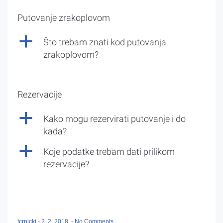
Putovanje zrakoplovom
a
Što trebam znati kod putovanja
zrakoplovom?
Rezervacije
a
Kako mogu rezervirati putovanje i do
kada?
a
Koje podatke trebam dati prilikom
rezervacije?
tcrnicki
-
2. 2. 2018.
-
No Comments