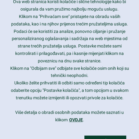
Ova web stranica koristi kolačiće i slične tehnologije kako bi
Latest trends and much more...
osigurala da vam pružimo najbolju moguću uslugu.
Klikom na "Prihvaćam sve" pristajete na obradu vaših
podataka, kao i na njihov prijenos trećim pružateljima usluga.
Contact Info
Podaci će se koristiti za analize, ponovno ciljanje i pružanje
personaliziranog oglašavanja i sadržaja na web mjestima od
strane trećih pružatelja usluga. Postavke možete sami
1600 Amphitheatre Parkway, Mountain View, CA 94043
kontrolirati i prilagođavati, pa i kasnije mijenjati klikom na
poveznicu na dnu svake stranice.
+1 650-253-0000
prothemes.net@gmail.com
Klikom na "Odbijam sve" odbijate sve kolačiće osim onih koji su
tehnički neophodni.
Daily: 9:00 am - 6:00 pm
Ukoliko želite prihvatiti ili odbiti samo određeni tip kolačića
Sunday: Closed
odaberite opciju "Postavke kolačića", a tom opcijom u svakom
trenutku možete izmijeniti ili opozvati privole za kolačiće.
Copyright 2017
FRESHFACE
© All Rights Reserved
Više detalja o obradi osobnih podataka možete saznati u
klikom
OVDJE
.