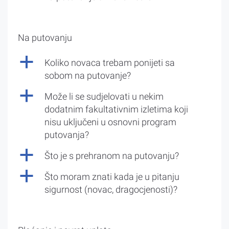
Na putovanju
a
Koliko novaca trebam ponijeti sa
sobom na putovanje?
a
Može li se sudjelovati u nekim
dodatnim fakultativnim izletima koji
nisu uključeni u osnovni program
putovanja?
a
Što je s prehranom na putovanju?
a
Što moram znati kada je u pitanju
sigurnost (novac, dragocjenosti)?