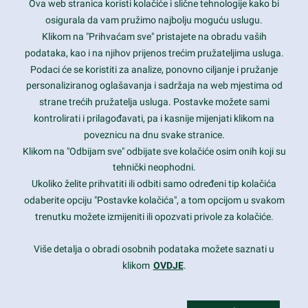
Ova web stranica koristi kolačiće i slične tehnologije kako bi
Latest trends and much more...
osigurala da vam pružimo najbolju moguću uslugu.
Klikom na "Prihvaćam sve" pristajete na obradu vaših
podataka, kao i na njihov prijenos trećim pružateljima usluga.
Contact Info
Podaci će se koristiti za analize, ponovno ciljanje i pružanje
personaliziranog oglašavanja i sadržaja na web mjestima od
strane trećih pružatelja usluga. Postavke možete sami
1600 Amphitheatre Parkway, Mountain View, CA 94043
kontrolirati i prilagođavati, pa i kasnije mijenjati klikom na
poveznicu na dnu svake stranice.
+1 650-253-0000
prothemes.net@gmail.com
Klikom na "Odbijam sve" odbijate sve kolačiće osim onih koji su
tehnički neophodni.
Daily: 9:00 am - 6:00 pm
Ukoliko želite prihvatiti ili odbiti samo određeni tip kolačića
Sunday: Closed
odaberite opciju "Postavke kolačića", a tom opcijom u svakom
trenutku možete izmijeniti ili opozvati privole za kolačiće.
Copyright 2017
FRESHFACE
© All Rights Reserved
Više detalja o obradi osobnih podataka možete saznati u
klikom
OVDJE
.