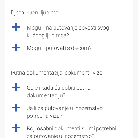
Djeca, kućni ljubimci
a
Mogu li na putovanje povesti svog
kućnog ljubimca?
a
Mogu li putovati s djecom?
Putna dokumentacija, dokumenti, vize
a
Gdje i kada ću dobiti putnu
dokumentaciju?
a
Je li za putovanje u inozemstvo
potrebna viza?
a
Koji osobni dokumenti su mi potrebni
za putovanje u inozemstvo?