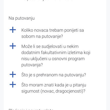
Na putovanju
a
Koliko novaca trebam ponijeti sa
sobom na putovanje?
a
Može li se sudjelovati u nekim
dodatnim fakultativnim izletima koji
nisu uključeni u osnovni program
putovanja?
a
Što je s prehranom na putovanju?
a
Što moram znati kada je u pitanju
sigurnost (novac, dragocjenosti)?