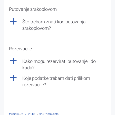
Putovanje zrakoplovom
a
Što trebam znati kod putovanja
zrakoplovom?
Rezervacije
a
Kako mogu rezervirati putovanje i do
kada?
a
Koje podatke trebam dati prilikom
rezervacije?
tcrnicki
-
2. 2. 2018.
-
No Comments