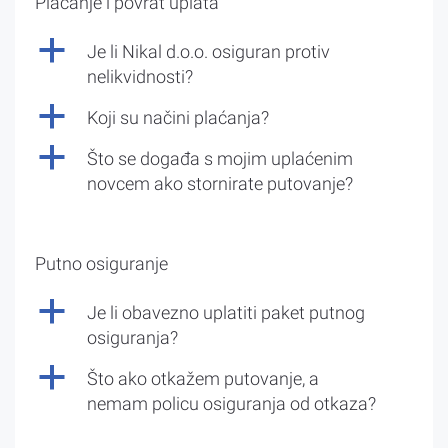
Plaćanje i povrat uplata
a
Je li Nikal d.o.o. osiguran protiv
nelikvidnosti?
a
Koji su načini plaćanja?
a
Što se događa s mojim uplaćenim
novcem ako stornirate putovanje?
Putno osiguranje
a
Je li obavezno uplatiti paket putnog
osiguranja?
a
Što ako otkažem putovanje, a
nemam policu osiguranja od otkaza?