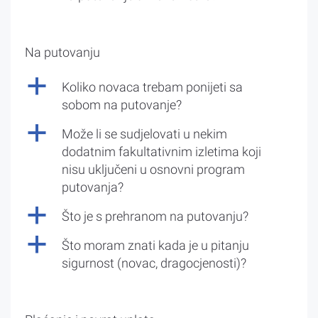
Na putovanju
a
Koliko novaca trebam ponijeti sa
sobom na putovanje?
a
Može li se sudjelovati u nekim
dodatnim fakultativnim izletima koji
nisu uključeni u osnovni program
putovanja?
a
Što je s prehranom na putovanju?
a
Što moram znati kada je u pitanju
sigurnost (novac, dragocjenosti)?