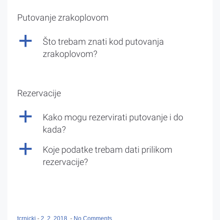
Putovanje zrakoplovom
a
Što trebam znati kod putovanja
zrakoplovom?
Rezervacije
a
Kako mogu rezervirati putovanje i do
kada?
a
Koje podatke trebam dati prilikom
rezervacije?
tcrnicki
-
2. 2. 2018.
-
No Comments