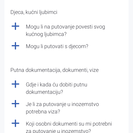
Djeca, kućni ljubimci
a
Mogu li na putovanje povesti svog
kućnog ljubimca?
a
Mogu li putovati s djecom?
Putna dokumentacija, dokumenti, vize
a
Gdje i kada ću dobiti putnu
dokumentaciju?
a
Je li za putovanje u inozemstvo
potrebna viza?
a
Koji osobni dokumenti su mi potrebni
za putovanje u inozemstvo?