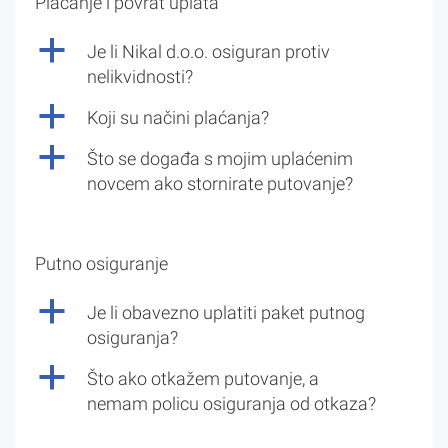
Plaćanje i povrat uplata
a
Je li Nikal d.o.o. osiguran protiv
nelikvidnosti?
a
Koji su načini plaćanja?
a
Što se događa s mojim uplaćenim
novcem ako stornirate putovanje?
Putno osiguranje
a
Je li obavezno uplatiti paket putnog
osiguranja?
a
Što ako otkažem putovanje, a
nemam policu osiguranja od otkaza?