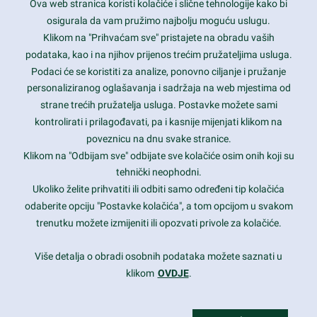
Ova web stranica koristi kolačiće i slične tehnologije kako bi
Latest trends and much more...
osigurala da vam pružimo najbolju moguću uslugu.
Klikom na "Prihvaćam sve" pristajete na obradu vaših
podataka, kao i na njihov prijenos trećim pružateljima usluga.
Contact Info
Podaci će se koristiti za analize, ponovno ciljanje i pružanje
personaliziranog oglašavanja i sadržaja na web mjestima od
strane trećih pružatelja usluga. Postavke možete sami
1600 Amphitheatre Parkway, Mountain View, CA 94043
kontrolirati i prilagođavati, pa i kasnije mijenjati klikom na
poveznicu na dnu svake stranice.
+1 650-253-0000
prothemes.net@gmail.com
Klikom na "Odbijam sve" odbijate sve kolačiće osim onih koji su
tehnički neophodni.
Daily: 9:00 am - 6:00 pm
Ukoliko želite prihvatiti ili odbiti samo određeni tip kolačića
Sunday: Closed
odaberite opciju "Postavke kolačića", a tom opcijom u svakom
trenutku možete izmijeniti ili opozvati privole za kolačiće.
Copyright 2017
FRESHFACE
© All Rights Reserved
Više detalja o obradi osobnih podataka možete saznati u
klikom
OVDJE
.