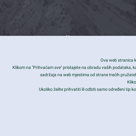
What we offer
How you can impact customers
24/7
Ova web stranica ko
Is your website user friendly?
Smar
Klikom na "Prihvaćam sve" pristajete na obradu vaših podataka, kao 
sadržaja na web mjestima od strane trećih pružatelj
Ark offers weekly stunning designs.
Unli
Klik
Why our customers love Ark?
Mobi
Ukoliko želite prihvatiti ili odbiti samo određeni tip
hat we do is all about passion
Late
Copyright 2017
FRESHFACE
© All Rights Reserved