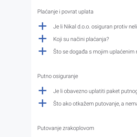
Plaćanje i povrat uplata
a
Je li Nikal d.o.o. osiguran protiv nel
a
Koji su načini plaćanja?
a
Što se događa s mojim uplaćenim 
Putno osiguranje
a
Je li obavezno uplatiti paket putno
a
Što ako otkažem putovanje, a nem
Putovanje zrakoplovom