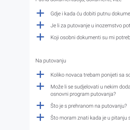
a
Gdje i kada ću dobiti putnu dokume
a
Je li za putovanje u inozemstvo po
a
Koji osobni dokumenti su mi potre
Na putovanju
a
Koliko novaca trebam ponijeti sa 
a
Može li se sudjelovati u nekim doda
osnovni program putovanja?
a
Što je s prehranom na putovanju?
a
Što moram znati kada je u pitanju 