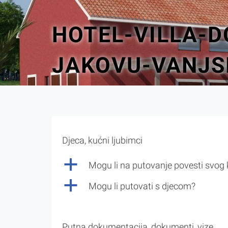
HOTEL-VILLA-D
JAKOVU-VANJS
Djeca, kućni ljubimci
a
Mogu li na putovanje povesti svog
a
Mogu li putovati s djecom?
Putna dokumentacija, dokumenti, vize