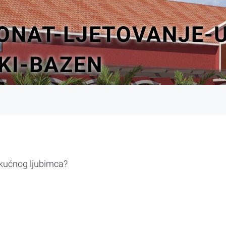
ONAT-LJETOVANJE-U-
KI-BAZEN
 kućnog ljubimca?