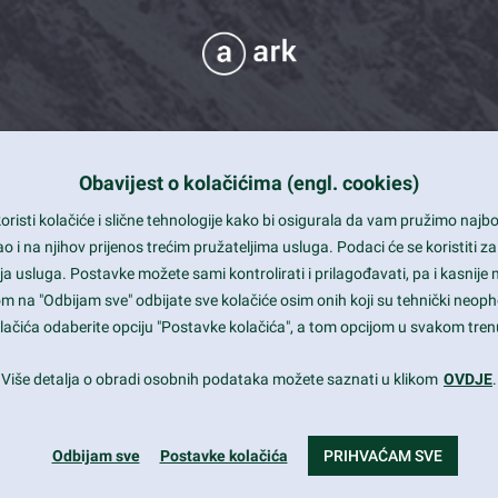
Obavijest o kolačićima (engl. cookies)
 Support
risti kolačiće i slične tehnologije kako bi osigurala da vam pružimo naj
t and beautiful design
i na njihov prijenos trećim pružateljima usluga. Podaci će se koristiti za
a usluga. Postavke možete sami kontrolirati i prilagođavati, pa i kasnije 
mited Eelements
om na "Odbijam sve" odbijate sve kolačiće osim onih koji su tehnički neoph
le ready
 kolačića odaberite opciju "Postavke kolačića", a tom opcijom u svakom trenu
st trends and much more...
Više detalja o obradi osobnih podataka možete saznati u klikom
OVDJE
.
Odbijam sve
Postavke kolačića
PRIHVAĆAM SVE