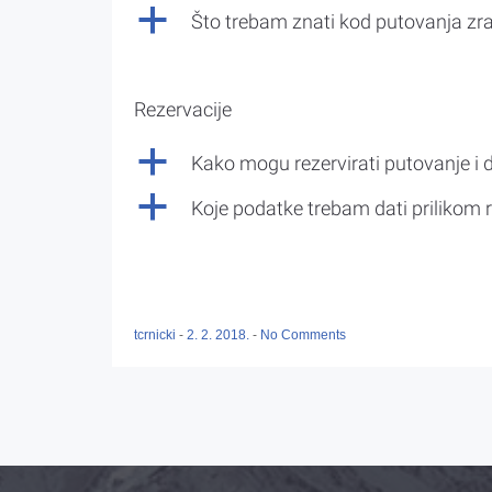
a
Što trebam znati kod putovanja z
Rezervacije
a
Kako mogu rezervirati putovanje i 
a
Koje podatke trebam dati prilikom r
tcrnicki
-
2. 2. 2018.
-
No Comments