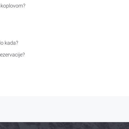
rakoplovom?
do kada?
ezervacije?