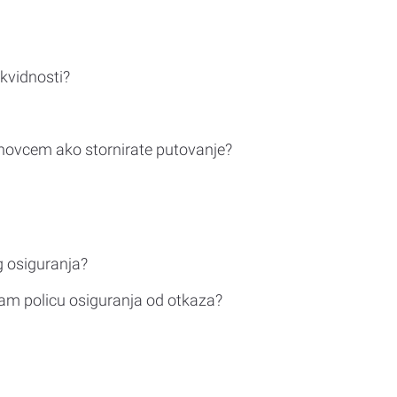
ikvidnosti?
novcem ako stornirate putovanje?
g osiguranja?
am policu osiguranja od otkaza?