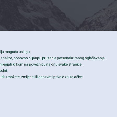
Contact Info
1600 Amphitheatre Parkway, Mountain
bolju moguću uslugu.
View, CA 94043
 analize, ponovno ciljanje i pružanje personaliziranog oglašavanja i
+1 650-253-0000
mijenjati klikom na poveznicu na dnu svake stranice.
prothemes.net@gmail.com
odni.
tku možete izmijeniti ili opozvati privole za kolačiće.
Daily: 9:00 am - 6:00 pm
Sunday: Closed
Terms & Conditions
|
Privacy & Policy