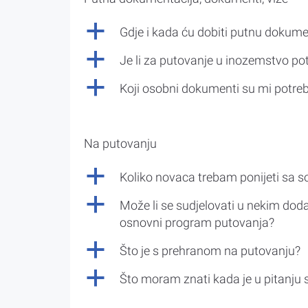
a
Gdje i kada ću dobiti putnu dokume
a
Je li za putovanje u inozemstvo po
a
Koji osobni dokumenti su mi potre
Na putovanju
a
Koliko novaca trebam ponijeti sa 
a
Može li se sudjelovati u nekim doda
osnovni program putovanja?
a
Što je s prehranom na putovanju?
a
Što moram znati kada je u pitanju 