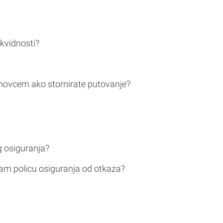
ikvidnosti?
novcem ako stornirate putovanje?
g osiguranja?
am policu osiguranja od otkaza?