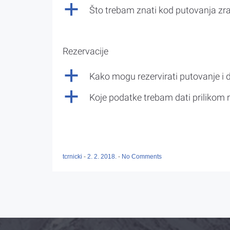
a
Što trebam znati kod putovanja z
Rezervacije
a
Kako mogu rezervirati putovanje i 
a
Koje podatke trebam dati prilikom r
tcrnicki
-
2. 2. 2018.
-
No Comments