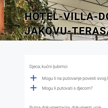
HOTEL-VILLA-D
JAKOVU-TERAS
Djeca, kućni ljubimci
a
Mogu li na putovanje povesti svog
a
Mogu li putovati s djecom?
Putna dokumentacija, dokumenti, vize