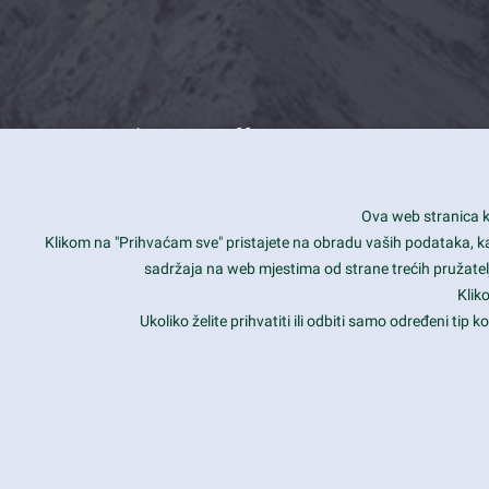
What we offer
How you can impact customers
24/7
Ova web stranica ko
Is your website user friendly?
Smar
Klikom na "Prihvaćam sve" pristajete na obradu vaših podataka, kao 
sadržaja na web mjestima od strane trećih pružatelj
Ark offers weekly stunning designs.
Unli
Klik
Why our customers love Ark?
Mobi
Ukoliko želite prihvatiti ili odbiti samo određeni tip
hat we do is all about passion
Late
Copyright 2017
FRESHFACE
© All Rights Reserved