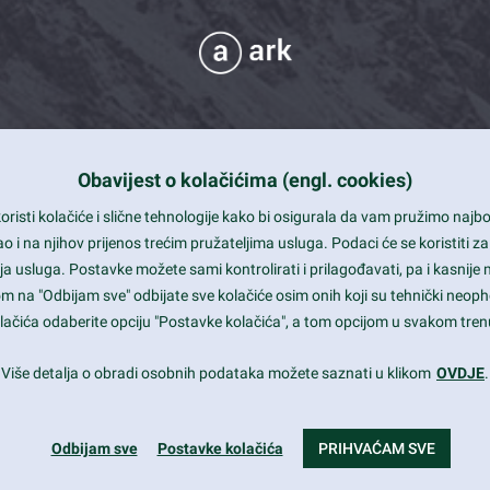
Obavijest o kolačićima (engl. cookies)
 Support
risti kolačiće i slične tehnologije kako bi osigurala da vam pružimo naj
t and beautiful design
i na njihov prijenos trećim pružateljima usluga. Podaci će se koristiti za
a usluga. Postavke možete sami kontrolirati i prilagođavati, pa i kasnije 
mited Eelements
om na "Odbijam sve" odbijate sve kolačiće osim onih koji su tehnički neoph
le ready
 kolačića odaberite opciju "Postavke kolačića", a tom opcijom u svakom trenu
st trends and much more...
Više detalja o obradi osobnih podataka možete saznati u klikom
OVDJE
.
Odbijam sve
Postavke kolačića
PRIHVAĆAM SVE