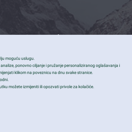
Contact Info
1600 Amphitheatre Parkway, Mountain
bolju moguću uslugu.
View, CA 94043
 analize, ponovno ciljanje i pružanje personaliziranog oglašavanja i
+1 650-253-0000
mijenjati klikom na poveznicu na dnu svake stranice.
prothemes.net@gmail.com
odni.
tku možete izmijeniti ili opozvati privole za kolačiće.
Daily: 9:00 am - 6:00 pm
Sunday: Closed
Terms & Conditions
|
Privacy & Policy