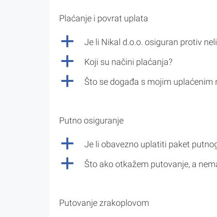
Plaćanje i povrat uplata
a
Je li Nikal d.o.o. osiguran protiv nel
a
Koji su načini plaćanja?
a
Što se događa s mojim uplaćenim 
Putno osiguranje
a
Je li obavezno uplatiti paket putno
a
Što ako otkažem putovanje, a nem
Putovanje zrakoplovom