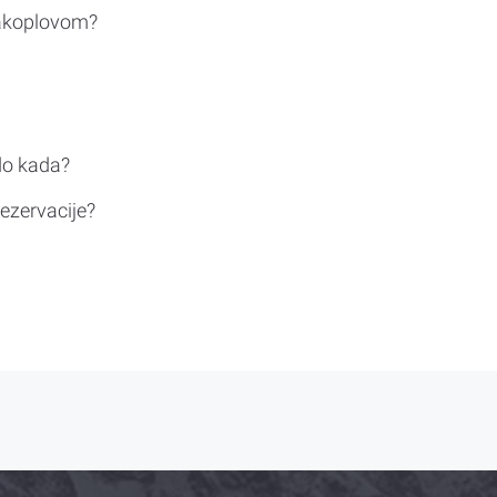
rakoplovom?
do kada?
ezervacije?