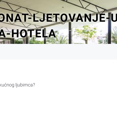
ONAT-LJETOVANJE-U-
A-HOTELA
 kućnog ljubimca?