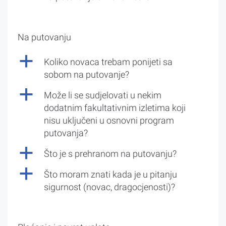
Na putovanju
a
Koliko novaca trebam ponijeti sa
sobom na putovanje?
a
Može li se sudjelovati u nekim
dodatnim fakultativnim izletima koji
nisu uključeni u osnovni program
putovanja?
a
Što je s prehranom na putovanju?
a
Što moram znati kada je u pitanju
sigurnost (novac, dragocjenosti)?