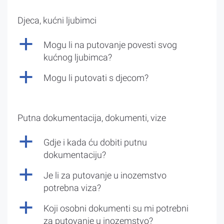
Djeca, kućni ljubimci
a
Mogu li na putovanje povesti svog
kućnog ljubimca?
a
Mogu li putovati s djecom?
Putna dokumentacija, dokumenti, vize
a
Gdje i kada ću dobiti putnu
dokumentaciju?
a
Je li za putovanje u inozemstvo
potrebna viza?
a
Koji osobni dokumenti su mi potrebni
za putovanje u inozemstvo?