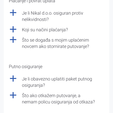
Plaćanje i povrat uplata
a
Je li Nikal d.o.o. osiguran protiv
nelikvidnosti?
a
Koji su načini plaćanja?
a
Što se događa s mojim uplaćenim
novcem ako stornirate putovanje?
Putno osiguranje
a
Je li obavezno uplatiti paket putnog
osiguranja?
a
Što ako otkažem putovanje, a
nemam policu osiguranja od otkaza?