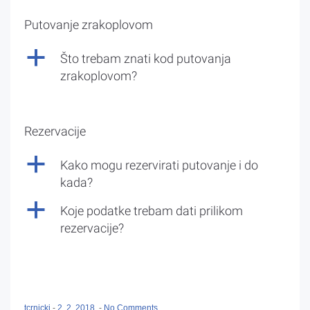
Putovanje zrakoplovom
a
Što trebam znati kod putovanja
zrakoplovom?
Rezervacije
a
Kako mogu rezervirati putovanje i do
kada?
a
Koje podatke trebam dati prilikom
rezervacije?
tcrnicki
-
2. 2. 2018.
-
No Comments