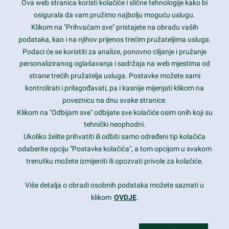
Ova web stranica koristi kolačiće i slične tehnologije kako bi
Latest trends and much more...
osigurala da vam pružimo najbolju moguću uslugu.
Klikom na "Prihvaćam sve" pristajete na obradu vaših
podataka, kao i na njihov prijenos trećim pružateljima usluga.
Contact Info
Podaci će se koristiti za analize, ponovno ciljanje i pružanje
personaliziranog oglašavanja i sadržaja na web mjestima od
strane trećih pružatelja usluga. Postavke možete sami
1600 Amphitheatre Parkway, Mountain View, CA 94043
kontrolirati i prilagođavati, pa i kasnije mijenjati klikom na
poveznicu na dnu svake stranice.
+1 650-253-0000
prothemes.net@gmail.com
Klikom na "Odbijam sve" odbijate sve kolačiće osim onih koji su
tehnički neophodni.
Daily: 9:00 am - 6:00 pm
Ukoliko želite prihvatiti ili odbiti samo određeni tip kolačića
Sunday: Closed
odaberite opciju "Postavke kolačića", a tom opcijom u svakom
trenutku možete izmijeniti ili opozvati privole za kolačiće.
Copyright 2017
FRESHFACE
© All Rights Reserved
Više detalja o obradi osobnih podataka možete saznati u
klikom
OVDJE
.