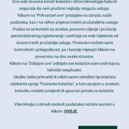
Ova web stranica koristi kolačiće i slične tehnologije kako bi
Latest trends and much more...
osigurala da vam pružimo najbolju moguću uslugu.
Klikom na "Prihvaćam sve" pristajete na obradu vaših
podataka, kao i na njihov prijenos trećim pružateljima usluga.
Contact Info
Podaci će se koristiti za analize, ponovno ciljanje i pružanje
personaliziranog oglašavanja i sadržaja na web mjestima od
strane trećih pružatelja usluga. Postavke možete sami
1600 Amphitheatre Parkway, Mountain View, CA 94043
kontrolirati i prilagođavati, pa i kasnije mijenjati klikom na
poveznicu na dnu svake stranice.
+1 650-253-0000
prothemes.net@gmail.com
Klikom na "Odbijam sve" odbijate sve kolačiće osim onih koji su
tehnički neophodni.
Daily: 9:00 am - 6:00 pm
Ukoliko želite prihvatiti ili odbiti samo određeni tip kolačića
Sunday: Closed
odaberite opciju "Postavke kolačića", a tom opcijom u svakom
trenutku možete izmijeniti ili opozvati privole za kolačiće.
Copyright 2017
FRESHFACE
© All Rights Reserved
Više detalja o obradi osobnih podataka možete saznati u
klikom
OVDJE
.