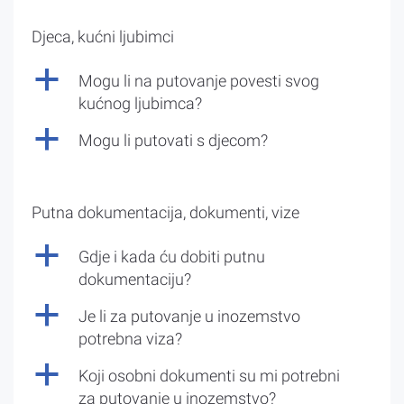
Djeca, kućni ljubimci
a
Mogu li na putovanje povesti svog
kućnog ljubimca?
a
Mogu li putovati s djecom?
Putna dokumentacija, dokumenti, vize
a
Gdje i kada ću dobiti putnu
dokumentaciju?
a
Je li za putovanje u inozemstvo
potrebna viza?
a
Koji osobni dokumenti su mi potrebni
za putovanje u inozemstvo?