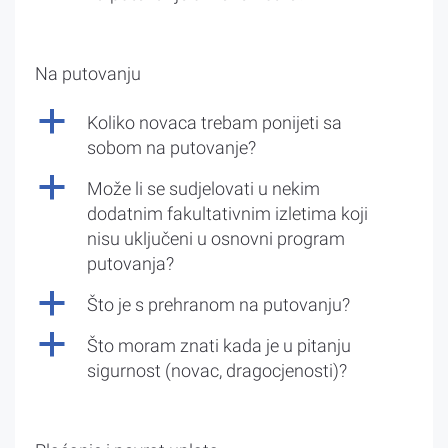
Na putovanju
a
Koliko novaca trebam ponijeti sa
sobom na putovanje?
a
Može li se sudjelovati u nekim
dodatnim fakultativnim izletima koji
nisu uključeni u osnovni program
putovanja?
a
Što je s prehranom na putovanju?
a
Što moram znati kada je u pitanju
sigurnost (novac, dragocjenosti)?