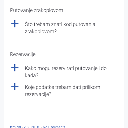
Putovanje zrakoplovom
a
Što trebam znati kod putovanja
zrakoplovom?
Rezervacije
a
Kako mogu rezervirati putovanje i do
kada?
a
Koje podatke trebam dati prilikom
rezervacije?
tcrnicki
-
2. 2. 2018.
-
No Comments