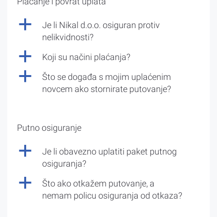
Plaćanje i povrat uplata
a
Je li Nikal d.o.o. osiguran protiv
nelikvidnosti?
a
Koji su načini plaćanja?
a
Što se događa s mojim uplaćenim
novcem ako stornirate putovanje?
Putno osiguranje
a
Je li obavezno uplatiti paket putnog
osiguranja?
a
Što ako otkažem putovanje, a
nemam policu osiguranja od otkaza?