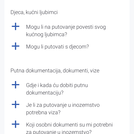
Djeca, kućni ljubimci
a
Mogu li na putovanje povesti svog
kućnog ljubimca?
a
Mogu li putovati s djecom?
Putna dokumentacija, dokumenti, vize
a
Gdje i kada ću dobiti putnu
dokumentaciju?
a
Je li za putovanje u inozemstvo
potrebna viza?
a
Koji osobni dokumenti su mi potrebni
za putovanje u inozemstvo?