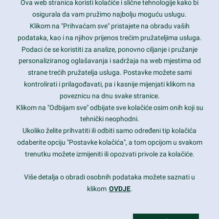
Ova web stranica koristi kolačiće i slične tehnologije kako bi
Latest trends and much more...
osigurala da vam pružimo najbolju moguću uslugu.
Klikom na "Prihvaćam sve" pristajete na obradu vaših
podataka, kao i na njihov prijenos trećim pružateljima usluga.
Contact Info
Podaci će se koristiti za analize, ponovno ciljanje i pružanje
personaliziranog oglašavanja i sadržaja na web mjestima od
strane trećih pružatelja usluga. Postavke možete sami
1600 Amphitheatre Parkway, Mountain View, CA 94043
kontrolirati i prilagođavati, pa i kasnije mijenjati klikom na
poveznicu na dnu svake stranice.
+1 650-253-0000
prothemes.net@gmail.com
Klikom na "Odbijam sve" odbijate sve kolačiće osim onih koji su
tehnički neophodni.
Daily: 9:00 am - 6:00 pm
Ukoliko želite prihvatiti ili odbiti samo određeni tip kolačića
Sunday: Closed
odaberite opciju "Postavke kolačića", a tom opcijom u svakom
trenutku možete izmijeniti ili opozvati privole za kolačiće.
Copyright 2017
FRESHFACE
© All Rights Reserved
Više detalja o obradi osobnih podataka možete saznati u
klikom
OVDJE
.