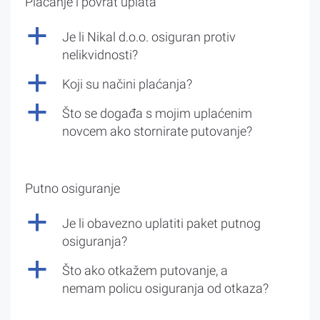
Plaćanje i povrat uplata
a
Je li Nikal d.o.o. osiguran protiv
nelikvidnosti?
a
Koji su načini plaćanja?
a
Što se događa s mojim uplaćenim
novcem ako stornirate putovanje?
Putno osiguranje
a
Je li obavezno uplatiti paket putnog
osiguranja?
a
Što ako otkažem putovanje, a
nemam policu osiguranja od otkaza?