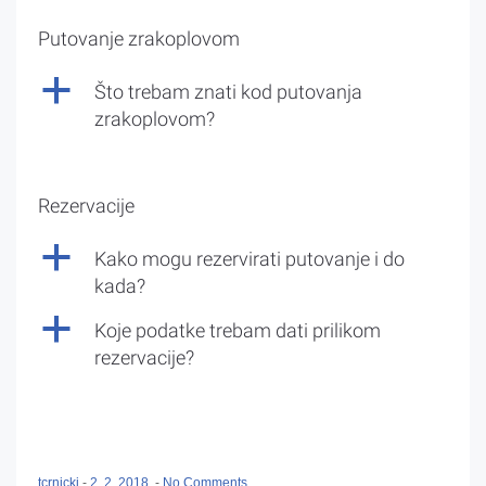
Putovanje zrakoplovom
a
Što trebam znati kod putovanja
zrakoplovom?
Rezervacije
a
Kako mogu rezervirati putovanje i do
kada?
a
Koje podatke trebam dati prilikom
rezervacije?
tcrnicki
-
2. 2. 2018.
-
No Comments