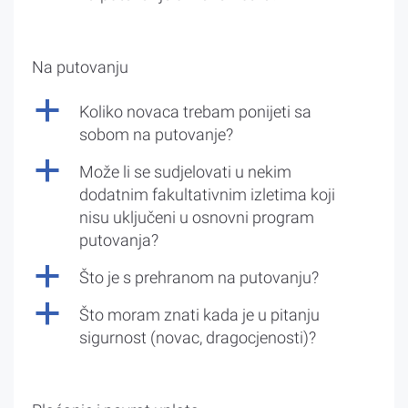
Na putovanju
a
Koliko novaca trebam ponijeti sa
sobom na putovanje?
a
Može li se sudjelovati u nekim
dodatnim fakultativnim izletima koji
nisu uključeni u osnovni program
putovanja?
a
Što je s prehranom na putovanju?
a
Što moram znati kada je u pitanju
sigurnost (novac, dragocjenosti)?