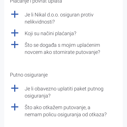
Plaćanje i povrat uplata
a
Je li Nikal d.o.o. osiguran protiv
nelikvidnosti?
a
Koji su načini plaćanja?
a
Što se događa s mojim uplaćenim
novcem ako stornirate putovanje?
Putno osiguranje
a
Je li obavezno uplatiti paket putnog
osiguranja?
a
Što ako otkažem putovanje, a
nemam policu osiguranja od otkaza?