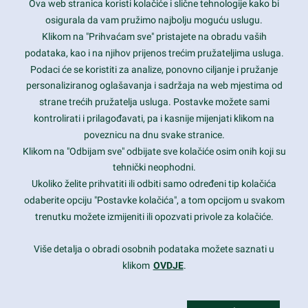
Ova web stranica koristi kolačiće i slične tehnologije kako bi
Latest trends and much more...
osigurala da vam pružimo najbolju moguću uslugu.
Klikom na "Prihvaćam sve" pristajete na obradu vaših
podataka, kao i na njihov prijenos trećim pružateljima usluga.
Contact Info
Podaci će se koristiti za analize, ponovno ciljanje i pružanje
personaliziranog oglašavanja i sadržaja na web mjestima od
strane trećih pružatelja usluga. Postavke možete sami
1600 Amphitheatre Parkway, Mountain View, CA 94043
kontrolirati i prilagođavati, pa i kasnije mijenjati klikom na
poveznicu na dnu svake stranice.
+1 650-253-0000
prothemes.net@gmail.com
Klikom na "Odbijam sve" odbijate sve kolačiće osim onih koji su
tehnički neophodni.
Daily: 9:00 am - 6:00 pm
Ukoliko želite prihvatiti ili odbiti samo određeni tip kolačića
Sunday: Closed
odaberite opciju "Postavke kolačića", a tom opcijom u svakom
trenutku možete izmijeniti ili opozvati privole za kolačiće.
Copyright 2017
FRESHFACE
© All Rights Reserved
Više detalja o obradi osobnih podataka možete saznati u
klikom
OVDJE
.