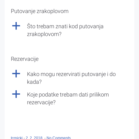
Putovanje zrakoplovom
a
Što trebam znati kod putovanja
zrakoplovom?
Rezervacije
a
Kako mogu rezervirati putovanje i do
kada?
a
Koje podatke trebam dati prilikom
rezervacije?
tcrnicki
-
2. 2. 2018.
-
No Comments