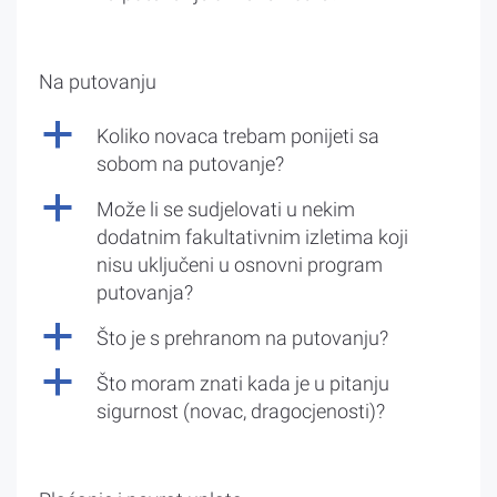
Na putovanju
a
Koliko novaca trebam ponijeti sa
sobom na putovanje?
a
Može li se sudjelovati u nekim
dodatnim fakultativnim izletima koji
nisu uključeni u osnovni program
putovanja?
a
Što je s prehranom na putovanju?
a
Što moram znati kada je u pitanju
sigurnost (novac, dragocjenosti)?