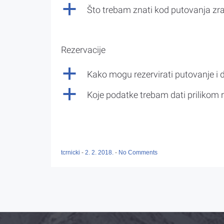
a
Što trebam znati kod putovanja z
Rezervacije
a
Kako mogu rezervirati putovanje i 
a
Koje podatke trebam dati prilikom r
tcrnicki
-
2. 2. 2018.
-
No Comments