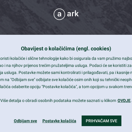
Obavijest o kolačićima (engl. cookies)
 Support
risti kolačiće i slične tehnologije kako bi osigurala da vam pružimo naj
t and beautiful design
i na njihov prijenos trećim pružateljima usluga. Podaci će se koristiti za
a usluga. Postavke možete sami kontrolirati i prilagođavati, pa i kasnije 
mited Eelements
om na "Odbijam sve" odbijate sve kolačiće osim onih koji su tehnički neoph
le ready
 kolačića odaberite opciju "Postavke kolačića", a tom opcijom u svakom trenu
st trends and much more...
Više detalja o obradi osobnih podataka možete saznati u klikom
OVDJE
.
Odbijam sve
Postavke kolačića
PRIHVAĆAM SVE