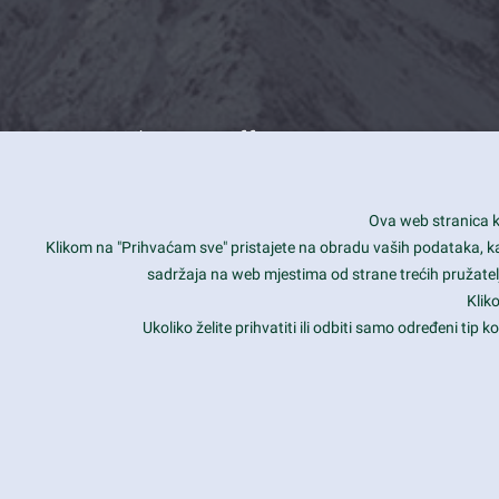
What we offer
How you can impact customers
24/7
Ova web stranica ko
Is your website user friendly?
Smar
Klikom na "Prihvaćam sve" pristajete na obradu vaših podataka, kao 
sadržaja na web mjestima od strane trećih pružatelj
Ark offers weekly stunning designs.
Unli
Klik
Why our customers love Ark?
Mobi
Ukoliko želite prihvatiti ili odbiti samo određeni tip
hat we do is all about passion
Late
Copyright 2017
FRESHFACE
© All Rights Reserved