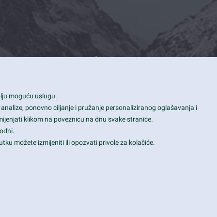
Contact Info
1600 Amphitheatre Parkway, Mountain
bolju moguću uslugu.
View, CA 94043
 analize, ponovno ciljanje i pružanje personaliziranog oglašavanja i
+1 650-253-0000
mijenjati klikom na poveznicu na dnu svake stranice.
prothemes.net@gmail.com
odni.
tku možete izmijeniti ili opozvati privole za kolačiće.
Daily: 9:00 am - 6:00 pm
Sunday: Closed
Terms & Conditions
|
Privacy & Policy