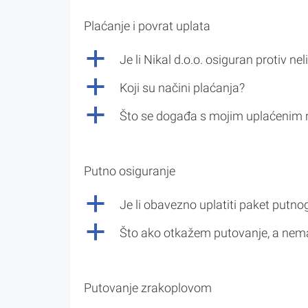
Plaćanje i povrat uplata
a
Je li Nikal d.o.o. osiguran protiv nel
a
Koji su načini plaćanja?
a
Što se događa s mojim uplaćenim 
Putno osiguranje
a
Je li obavezno uplatiti paket putno
a
Što ako otkažem putovanje, a nem
Putovanje zrakoplovom