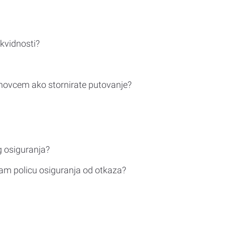
ikvidnosti?
novcem ako stornirate putovanje?
g osiguranja?
am policu osiguranja od otkaza?