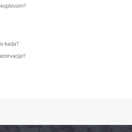
rakoplovom?
do kada?
ezervacije?