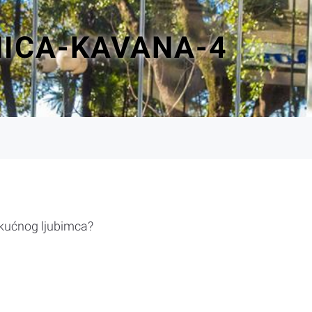
NICA-KAVANA-4
 kućnog ljubimca?