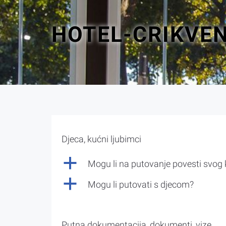
HOTEL-CRIKVE
Djeca, kućni ljubimci
a
Mogu li na putovanje povesti svog
a
Mogu li putovati s djecom?
Putna dokumentacija, dokumenti, vize