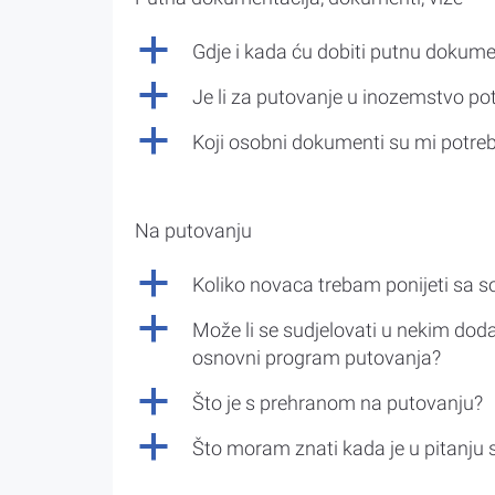
a
Gdje i kada ću dobiti putnu dokume
a
Je li za putovanje u inozemstvo po
a
Koji osobni dokumenti su mi potre
Na putovanju
a
Koliko novaca trebam ponijeti sa 
a
Može li se sudjelovati u nekim doda
osnovni program putovanja?
a
Što je s prehranom na putovanju?
a
Što moram znati kada je u pitanju 