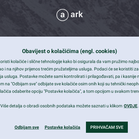
Obavijest o kolačićima (engl. cookies)
 Support
risti kolačiće i slične tehnologije kako bi osigurala da vam pružimo naj
t and beautiful design
i na njihov prijenos trećim pružateljima usluga. Podaci će se koristiti za
a usluga. Postavke možete sami kontrolirati i prilagođavati, pa i kasnije 
mited Eelements
om na "Odbijam sve" odbijate sve kolačiće osim onih koji su tehnički neoph
le ready
 kolačića odaberite opciju "Postavke kolačića", a tom opcijom u svakom trenu
st trends and much more...
Više detalja o obradi osobnih podataka možete saznati u klikom
OVDJE
.
Odbijam sve
Postavke kolačića
PRIHVAĆAM SVE