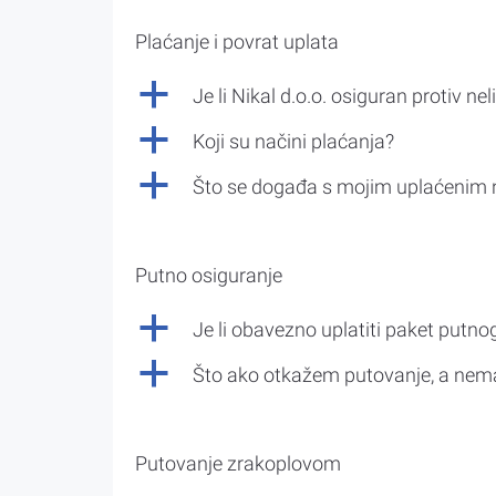
Plaćanje i povrat uplata
a
Je li Nikal d.o.o. osiguran protiv nel
a
Koji su načini plaćanja?
a
Što se događa s mojim uplaćenim 
Putno osiguranje
a
Je li obavezno uplatiti paket putno
a
Što ako otkažem putovanje, a nem
Putovanje zrakoplovom