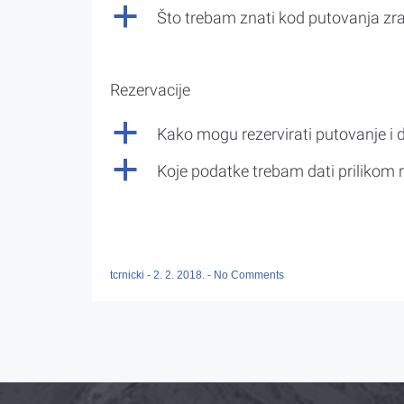
a
Što trebam znati kod putovanja z
Rezervacije
a
Kako mogu rezervirati putovanje i 
a
Koje podatke trebam dati prilikom r
tcrnicki
-
2. 2. 2018.
-
No Comments