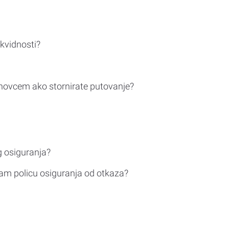
ikvidnosti?
novcem ako stornirate putovanje?
g osiguranja?
am policu osiguranja od otkaza?