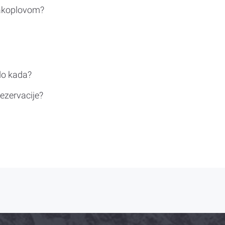
rakoplovom?
do kada?
ezervacije?