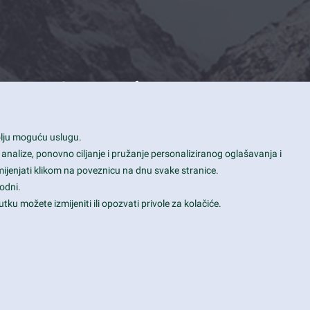
Contact Info
1600 Amphitheatre Parkway, Mountain
bolju moguću uslugu.
View, CA 94043
 analize, ponovno ciljanje i pružanje personaliziranog oglašavanja i
+1 650-253-0000
mijenjati klikom na poveznicu na dnu svake stranice.
prothemes.net@gmail.com
odni.
tku možete izmijeniti ili opozvati privole za kolačiće.
Daily: 9:00 am - 6:00 pm
Sunday: Closed
Terms & Conditions
|
Privacy & Policy