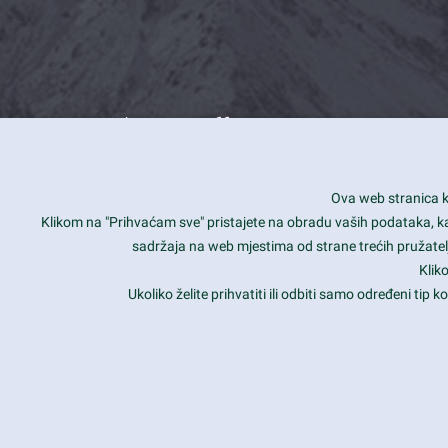
What we offer
How you can impact customers
24/7
Ova web stranica ko
Is your website user friendly?
Smar
Klikom na "Prihvaćam sve" pristajete na obradu vaših podataka, kao 
sadržaja na web mjestima od strane trećih pružatelj
Ark offers weekly stunning designs.
Unli
Klik
Why our customers love Ark?
Mobi
Ukoliko želite prihvatiti ili odbiti samo određeni tip
hat we do is all about passion
Late
Copyright 2017
FRESHFACE
© All Rights Reserved