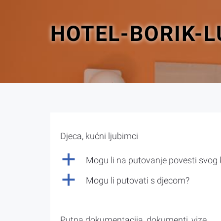
HOTEL-BORIK-
Djeca, kućni ljubimci
a
Mogu li na putovanje povesti svog
a
Mogu li putovati s djecom?
Putna dokumentacija, dokumenti, vize