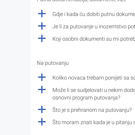
a
Gdje i kada ću dobiti putnu dokume
a
Je li za putovanje u inozemstvo po
a
Koji osobni dokumenti su mi potre
Na putovanju
a
Koliko novaca trebam ponijeti sa 
a
Može li se sudjelovati u nekim doda
osnovni program putovanja?
a
Što je s prehranom na putovanju?
a
Što moram znati kada je u pitanju 