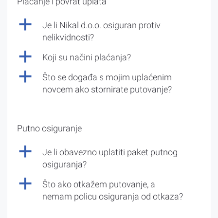
Plaćanje i povrat uplata
a
Je li Nikal d.o.o. osiguran protiv
nelikvidnosti?
a
Koji su načini plaćanja?
a
Što se događa s mojim uplaćenim
novcem ako stornirate putovanje?
Putno osiguranje
a
Je li obavezno uplatiti paket putnog
osiguranja?
a
Što ako otkažem putovanje, a
nemam policu osiguranja od otkaza?