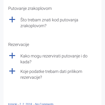
Putovanje zrakoplovom
a
Što trebam znati kod putovanja
zrakoplovom?
Rezervacije
a
Kako mogu rezervirati putovanje i do
kada?
a
Koje podatke trebam dati prilikom
rezervacije?
tcrnicki
-
2. 2. 2018.
-
No Comments