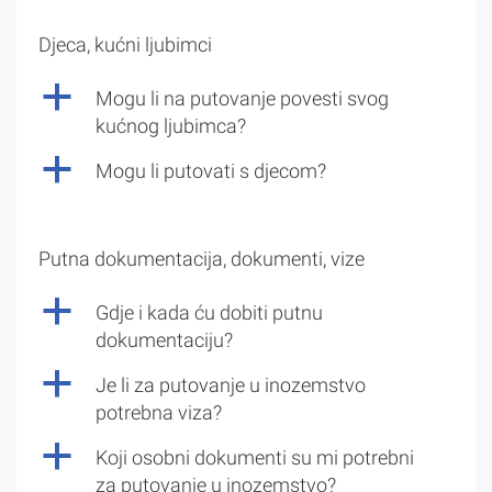
Djeca, kućni ljubimci
a
Mogu li na putovanje povesti svog
kućnog ljubimca?
a
Mogu li putovati s djecom?
Putna dokumentacija, dokumenti, vize
a
Gdje i kada ću dobiti putnu
dokumentaciju?
a
Je li za putovanje u inozemstvo
potrebna viza?
a
Koji osobni dokumenti su mi potrebni
za putovanje u inozemstvo?