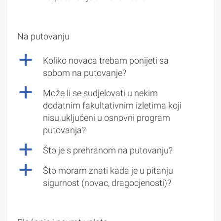
Na putovanju
a
Koliko novaca trebam ponijeti sa
sobom na putovanje?
a
Može li se sudjelovati u nekim
dodatnim fakultativnim izletima koji
nisu uključeni u osnovni program
putovanja?
a
Što je s prehranom na putovanju?
a
Što moram znati kada je u pitanju
sigurnost (novac, dragocjenosti)?