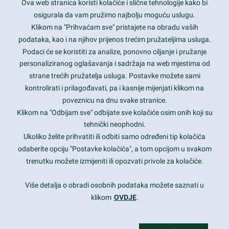
Ova web stranica koristi kolačiće i slične tehnologije kako bi
Latest trends and much more...
osigurala da vam pružimo najbolju moguću uslugu.
Klikom na "Prihvaćam sve" pristajete na obradu vaših
podataka, kao i na njihov prijenos trećim pružateljima usluga.
Contact Info
Podaci će se koristiti za analize, ponovno ciljanje i pružanje
personaliziranog oglašavanja i sadržaja na web mjestima od
strane trećih pružatelja usluga. Postavke možete sami
1600 Amphitheatre Parkway, Mountain View, CA 94043
kontrolirati i prilagođavati, pa i kasnije mijenjati klikom na
poveznicu na dnu svake stranice.
+1 650-253-0000
prothemes.net@gmail.com
Klikom na "Odbijam sve" odbijate sve kolačiće osim onih koji su
tehnički neophodni.
Daily: 9:00 am - 6:00 pm
Ukoliko želite prihvatiti ili odbiti samo određeni tip kolačića
Sunday: Closed
odaberite opciju "Postavke kolačića", a tom opcijom u svakom
trenutku možete izmijeniti ili opozvati privole za kolačiće.
Copyright 2017
FRESHFACE
© All Rights Reserved
Više detalja o obradi osobnih podataka možete saznati u
klikom
OVDJE
.