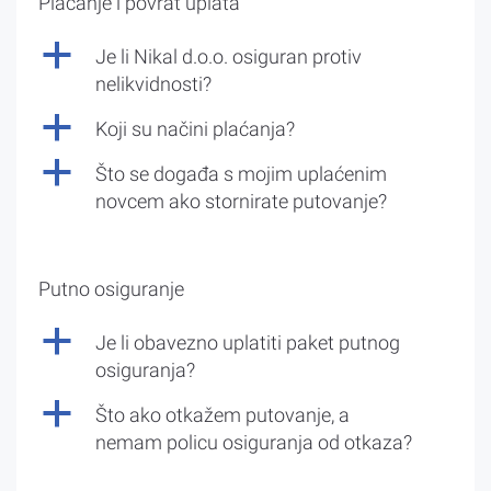
Plaćanje i povrat uplata
a
Je li Nikal d.o.o. osiguran protiv
nelikvidnosti?
a
Koji su načini plaćanja?
a
Što se događa s mojim uplaćenim
novcem ako stornirate putovanje?
Putno osiguranje
a
Je li obavezno uplatiti paket putnog
osiguranja?
a
Što ako otkažem putovanje, a
nemam policu osiguranja od otkaza?