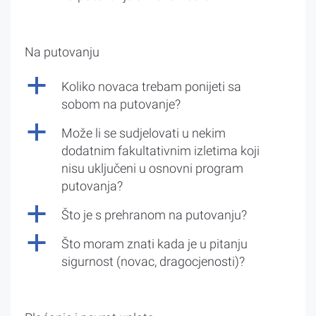
Na putovanju
a
Koliko novaca trebam ponijeti sa
sobom na putovanje?
a
Može li se sudjelovati u nekim
dodatnim fakultativnim izletima koji
nisu uključeni u osnovni program
putovanja?
a
Što je s prehranom na putovanju?
a
Što moram znati kada je u pitanju
sigurnost (novac, dragocjenosti)?