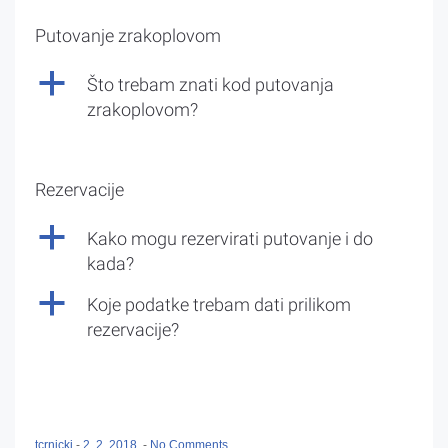
Putovanje zrakoplovom
a
Što trebam znati kod putovanja
zrakoplovom?
Rezervacije
a
Kako mogu rezervirati putovanje i do
kada?
a
Koje podatke trebam dati prilikom
rezervacije?
tcrnicki
-
2. 2. 2018.
-
No Comments