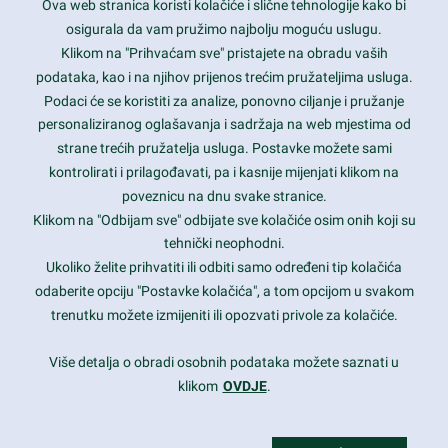
Ova web stranica koristi kolačiće i slične tehnologije kako bi
Latest trends and much more...
osigurala da vam pružimo najbolju moguću uslugu.
Klikom na "Prihvaćam sve" pristajete na obradu vaših
podataka, kao i na njihov prijenos trećim pružateljima usluga.
Contact Info
Podaci će se koristiti za analize, ponovno ciljanje i pružanje
personaliziranog oglašavanja i sadržaja na web mjestima od
strane trećih pružatelja usluga. Postavke možete sami
1600 Amphitheatre Parkway, Mountain View, CA 94043
kontrolirati i prilagođavati, pa i kasnije mijenjati klikom na
poveznicu na dnu svake stranice.
+1 650-253-0000
prothemes.net@gmail.com
Klikom na "Odbijam sve" odbijate sve kolačiće osim onih koji su
tehnički neophodni.
Daily: 9:00 am - 6:00 pm
Ukoliko želite prihvatiti ili odbiti samo određeni tip kolačića
Sunday: Closed
odaberite opciju "Postavke kolačića", a tom opcijom u svakom
trenutku možete izmijeniti ili opozvati privole za kolačiće.
Copyright 2017
FRESHFACE
© All Rights Reserved
Više detalja o obradi osobnih podataka možete saznati u
klikom
OVDJE
.