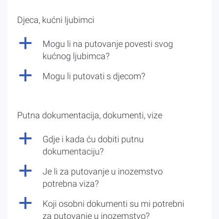
Djeca, kućni ljubimci
a
Mogu li na putovanje povesti svog
kućnog ljubimca?
a
Mogu li putovati s djecom?
Putna dokumentacija, dokumenti, vize
a
Gdje i kada ću dobiti putnu
dokumentaciju?
a
Je li za putovanje u inozemstvo
potrebna viza?
a
Koji osobni dokumenti su mi potrebni
za putovanje u inozemstvo?