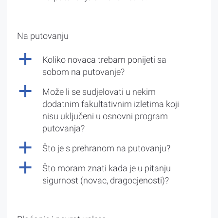
Na putovanju
a
Koliko novaca trebam ponijeti sa
sobom na putovanje?
a
Može li se sudjelovati u nekim
dodatnim fakultativnim izletima koji
nisu uključeni u osnovni program
putovanja?
a
Što je s prehranom na putovanju?
a
Što moram znati kada je u pitanju
sigurnost (novac, dragocjenosti)?