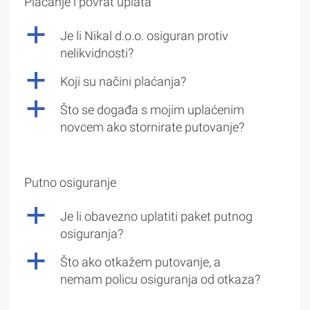
Plaćanje i povrat uplata
a
Je li Nikal d.o.o. osiguran protiv
nelikvidnosti?
a
Koji su načini plaćanja?
a
Što se događa s mojim uplaćenim
novcem ako stornirate putovanje?
Putno osiguranje
a
Je li obavezno uplatiti paket putnog
osiguranja?
a
Što ako otkažem putovanje, a
nemam policu osiguranja od otkaza?