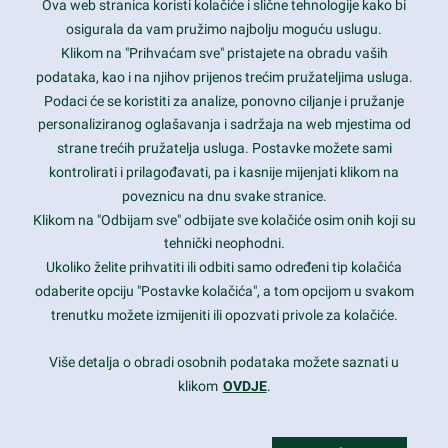
Ova web stranica koristi kolačiće i slične tehnologije kako bi
Latest trends and much more...
osigurala da vam pružimo najbolju moguću uslugu.
Klikom na "Prihvaćam sve" pristajete na obradu vaših
podataka, kao i na njihov prijenos trećim pružateljima usluga.
Contact Info
Podaci će se koristiti za analize, ponovno ciljanje i pružanje
personaliziranog oglašavanja i sadržaja na web mjestima od
strane trećih pružatelja usluga. Postavke možete sami
1600 Amphitheatre Parkway, Mountain View, CA 94043
kontrolirati i prilagođavati, pa i kasnije mijenjati klikom na
poveznicu na dnu svake stranice.
+1 650-253-0000
prothemes.net@gmail.com
Klikom na "Odbijam sve" odbijate sve kolačiće osim onih koji su
tehnički neophodni.
Daily: 9:00 am - 6:00 pm
Ukoliko želite prihvatiti ili odbiti samo određeni tip kolačića
Sunday: Closed
odaberite opciju "Postavke kolačića", a tom opcijom u svakom
trenutku možete izmijeniti ili opozvati privole za kolačiće.
Copyright 2017
FRESHFACE
© All Rights Reserved
Više detalja o obradi osobnih podataka možete saznati u
klikom
OVDJE
.