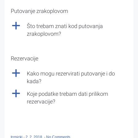
Putovanje zrakoplovom
a
Što trebam znati kod putovanja
zrakoplovom?
Rezervacije
a
Kako mogu rezervirati putovanje i do
kada?
a
Koje podatke trebam dati prilikom
rezervacije?
tcrnicki
-
2. 2. 2018.
-
No Comments