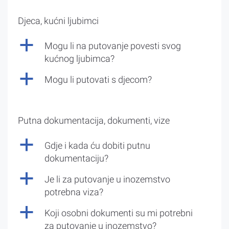
Djeca, kućni ljubimci
a
Mogu li na putovanje povesti svog
kućnog ljubimca?
a
Mogu li putovati s djecom?
Putna dokumentacija, dokumenti, vize
a
Gdje i kada ću dobiti putnu
dokumentaciju?
a
Je li za putovanje u inozemstvo
potrebna viza?
a
Koji osobni dokumenti su mi potrebni
za putovanje u inozemstvo?