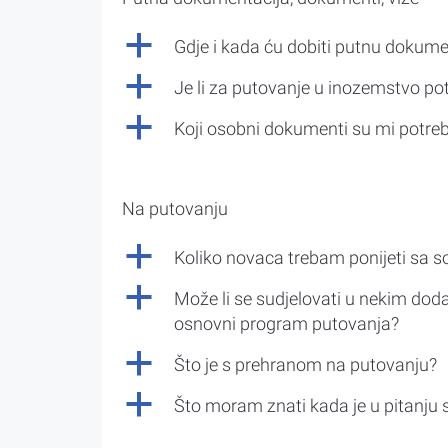
a
Gdje i kada ću dobiti putnu dokume
a
Je li za putovanje u inozemstvo po
a
Koji osobni dokumenti su mi potre
Na putovanju
a
Koliko novaca trebam ponijeti sa 
a
Može li se sudjelovati u nekim doda
osnovni program putovanja?
a
Što je s prehranom na putovanju?
a
Što moram znati kada je u pitanju 