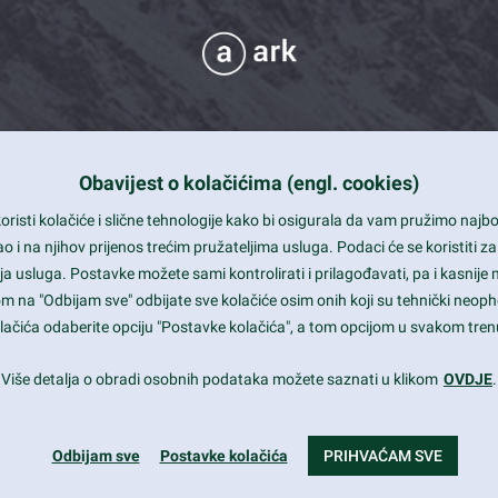
Obavijest o kolačićima (engl. cookies)
 Support
risti kolačiće i slične tehnologije kako bi osigurala da vam pružimo naj
t and beautiful design
i na njihov prijenos trećim pružateljima usluga. Podaci će se koristiti za
a usluga. Postavke možete sami kontrolirati i prilagođavati, pa i kasnije 
mited Eelements
om na "Odbijam sve" odbijate sve kolačiće osim onih koji su tehnički neoph
le ready
 kolačića odaberite opciju "Postavke kolačića", a tom opcijom u svakom trenu
st trends and much more...
Više detalja o obradi osobnih podataka možete saznati u klikom
OVDJE
.
Odbijam sve
Postavke kolačića
PRIHVAĆAM SVE