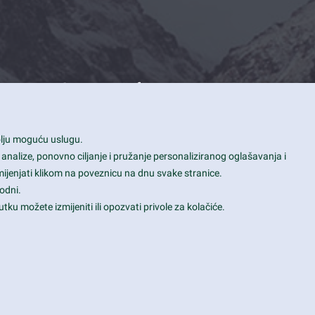
Contact Info
1600 Amphitheatre Parkway, Mountain
bolju moguću uslugu.
View, CA 94043
 analize, ponovno ciljanje i pružanje personaliziranog oglašavanja i
+1 650-253-0000
mijenjati klikom na poveznicu na dnu svake stranice.
prothemes.net@gmail.com
odni.
tku možete izmijeniti ili opozvati privole za kolačiće.
Daily: 9:00 am - 6:00 pm
Sunday: Closed
Terms & Conditions
|
Privacy & Policy