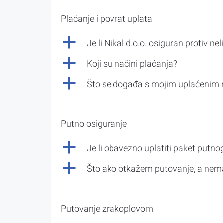
Plaćanje i povrat uplata
a
Je li Nikal d.o.o. osiguran protiv nel
a
Koji su načini plaćanja?
a
Što se događa s mojim uplaćenim 
Putno osiguranje
a
Je li obavezno uplatiti paket putno
a
Što ako otkažem putovanje, a nem
Putovanje zrakoplovom