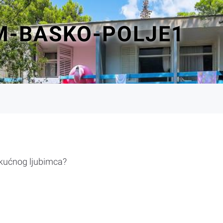
M-BASKO-POLJE1
 kućnog ljubimca?