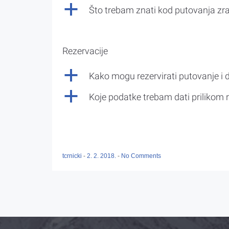
a
Što trebam znati kod putovanja z
Rezervacije
a
Kako mogu rezervirati putovanje i 
a
Koje podatke trebam dati prilikom r
tcrnicki
-
2. 2. 2018.
-
No Comments