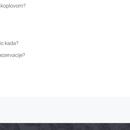
rakoplovom?
do kada?
ezervacije?