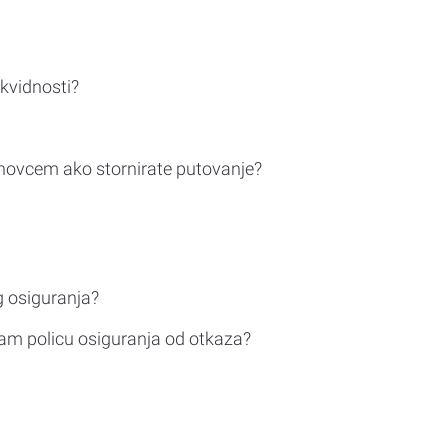
ikvidnosti?
novcem ako stornirate putovanje?
g osiguranja?
am policu osiguranja od otkaza?