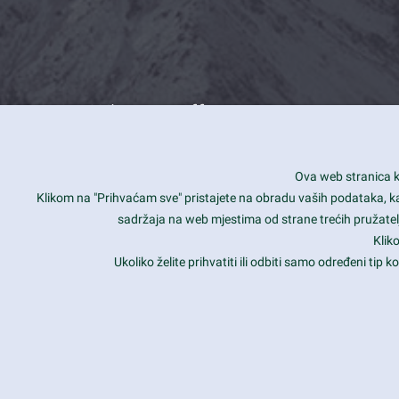
What we offer
How you can impact customers
24/7
Ova web stranica ko
Is your website user friendly?
Smar
Klikom na "Prihvaćam sve" pristajete na obradu vaših podataka, kao 
sadržaja na web mjestima od strane trećih pružatelj
Ark offers weekly stunning designs.
Unli
Klik
Why our customers love Ark?
Mobi
Ukoliko želite prihvatiti ili odbiti samo određeni tip
hat we do is all about passion
Late
Copyright 2017
FRESHFACE
© All Rights Reserved