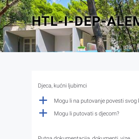
HTL-I-DEP-ALE
Djeca, kućni ljubimci
a
Mogu li na putovanje povesti svog
a
Mogu li putovati s djecom?
Putna dokumentacija, dokumenti, vize