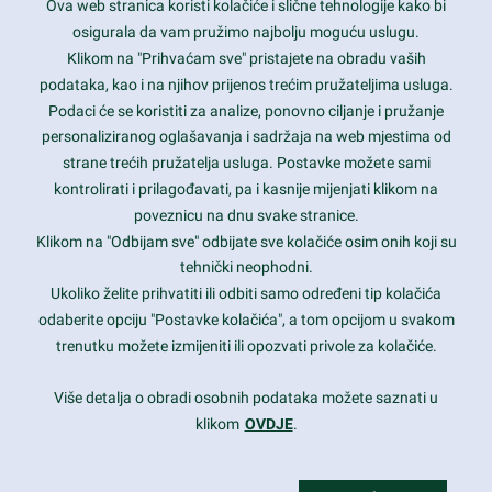
Ova web stranica koristi kolačiće i slične tehnologije kako bi
Latest trends and much more...
osigurala da vam pružimo najbolju moguću uslugu.
Klikom na "Prihvaćam sve" pristajete na obradu vaših
podataka, kao i na njihov prijenos trećim pružateljima usluga.
Contact Info
Podaci će se koristiti za analize, ponovno ciljanje i pružanje
personaliziranog oglašavanja i sadržaja na web mjestima od
strane trećih pružatelja usluga. Postavke možete sami
1600 Amphitheatre Parkway, Mountain View, CA 94043
kontrolirati i prilagođavati, pa i kasnije mijenjati klikom na
poveznicu na dnu svake stranice.
+1 650-253-0000
prothemes.net@gmail.com
Klikom na "Odbijam sve" odbijate sve kolačiće osim onih koji su
tehnički neophodni.
Daily: 9:00 am - 6:00 pm
Ukoliko želite prihvatiti ili odbiti samo određeni tip kolačića
Sunday: Closed
odaberite opciju "Postavke kolačića", a tom opcijom u svakom
trenutku možete izmijeniti ili opozvati privole za kolačiće.
Copyright 2017
FRESHFACE
© All Rights Reserved
Više detalja o obradi osobnih podataka možete saznati u
klikom
OVDJE
.