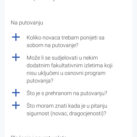
Na putovanju
a
Koliko novaca trebam ponijeti sa
sobom na putovanje?
a
Može li se sudjelovati u nekim
dodatnim fakultativnim izletima koji
nisu uključeni u osnovni program
putovanja?
a
Što je s prehranom na putovanju?
a
Što moram znati kada je u pitanju
sigurnost (novac, dragocjenosti)?