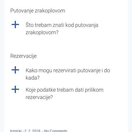
Putovanje zrakoplovom
a
Što trebam znati kod putovanja
zrakoplovom?
Rezervacije
a
Kako mogu rezervirati putovanje i do
kada?
a
Koje podatke trebam dati prilikom
rezervacije?
tcrnicki
-
2. 2. 2018.
-
No Comments