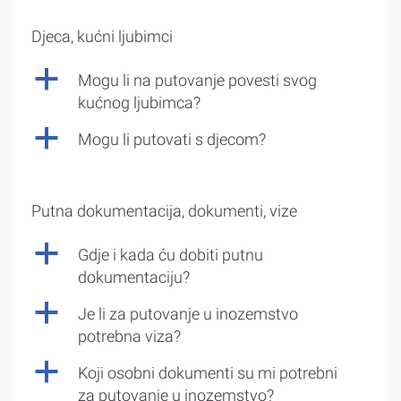
Djeca, kućni ljubimci
a
Mogu li na putovanje povesti svog
kućnog ljubimca?
a
Mogu li putovati s djecom?
Putna dokumentacija, dokumenti, vize
a
Gdje i kada ću dobiti putnu
dokumentaciju?
a
Je li za putovanje u inozemstvo
potrebna viza?
a
Koji osobni dokumenti su mi potrebni
za putovanje u inozemstvo?