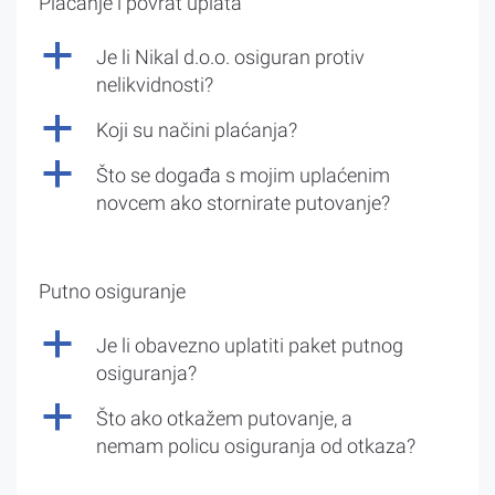
Plaćanje i povrat uplata
a
Je li Nikal d.o.o. osiguran protiv
nelikvidnosti?
a
Koji su načini plaćanja?
a
Što se događa s mojim uplaćenim
novcem ako stornirate putovanje?
Putno osiguranje
a
Je li obavezno uplatiti paket putnog
osiguranja?
a
Što ako otkažem putovanje, a
nemam policu osiguranja od otkaza?