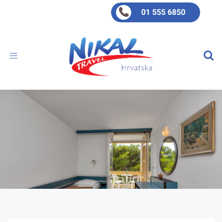
01 555 6850
Toggle
navigation