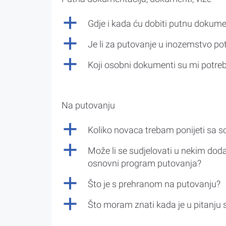
a
Gdje i kada ću dobiti putnu dokume
a
Je li za putovanje u inozemstvo po
a
Koji osobni dokumenti su mi potre
Na putovanju
a
Koliko novaca trebam ponijeti sa 
a
Može li se sudjelovati u nekim doda
osnovni program putovanja?
a
Što je s prehranom na putovanju?
a
Što moram znati kada je u pitanju 