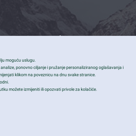
Contact Info
1600 Amphitheatre Parkway, Mountain
bolju moguću uslugu.
View, CA 94043
 analize, ponovno ciljanje i pružanje personaliziranog oglašavanja i
+1 650-253-0000
mijenjati klikom na poveznicu na dnu svake stranice.
prothemes.net@gmail.com
odni.
tku možete izmijeniti ili opozvati privole za kolačiće.
Daily: 9:00 am - 6:00 pm
Sunday: Closed
Terms & Conditions
|
Privacy & Policy