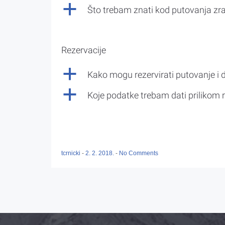
a
Što trebam znati kod putovanja z
Rezervacije
a
Kako mogu rezervirati putovanje i 
a
Koje podatke trebam dati prilikom r
tcrnicki
-
2. 2. 2018.
-
No Comments