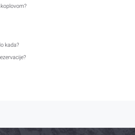
rakoplovom?
do kada?
ezervacije?