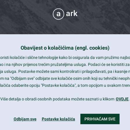
Obavijest o kolačićima (engl. cookies)
 Support
risti kolačiće i slične tehnologije kako bi osigurala da vam pružimo naj
t and beautiful design
i na njihov prijenos trećim pružateljima usluga. Podaci će se koristiti za
a usluga. Postavke možete sami kontrolirati i prilagođavati, pa i kasnije 
mited Eelements
om na "Odbijam sve" odbijate sve kolačiće osim onih koji su tehnički neoph
le ready
 kolačića odaberite opciju "Postavke kolačića", a tom opcijom u svakom trenu
st trends and much more...
Više detalja o obradi osobnih podataka možete saznati u klikom
OVDJE
.
Odbijam sve
Postavke kolačića
PRIHVAĆAM SVE