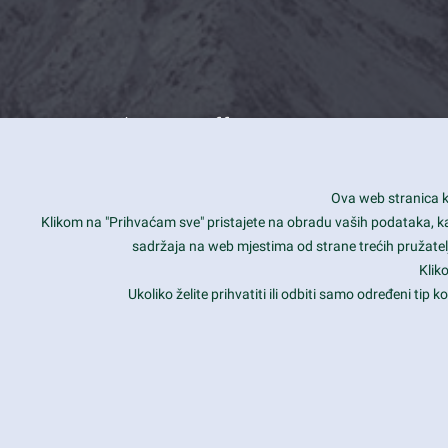
What we offer
How you can impact customers
24/7
Ova web stranica ko
Is your website user friendly?
Smar
Klikom na "Prihvaćam sve" pristajete na obradu vaših podataka, kao 
sadržaja na web mjestima od strane trećih pružatelj
Ark offers weekly stunning designs.
Unli
Klik
Why our customers love Ark?
Mobi
Ukoliko želite prihvatiti ili odbiti samo određeni tip
hat we do is all about passion
Late
Copyright 2017
FRESHFACE
© All Rights Reserved