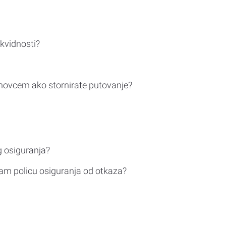
ikvidnosti?
novcem ako stornirate putovanje?
g osiguranja?
am policu osiguranja od otkaza?