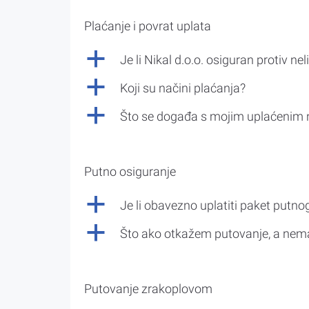
Plaćanje i povrat uplata
a
Je li Nikal d.o.o. osiguran protiv nel
a
Koji su načini plaćanja?
a
Što se događa s mojim uplaćenim 
Putno osiguranje
a
Je li obavezno uplatiti paket putno
a
Što ako otkažem putovanje, a nem
Putovanje zrakoplovom