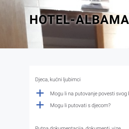
HOTEL-ALBAMA
Djeca, kućni ljubimci
a
Mogu li na putovanje povesti svog
a
Mogu li putovati s djecom?
Putna dokumentacija, dokumenti, vize