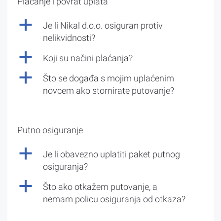
Plaćanje i povrat uplata
a
Je li Nikal d.o.o. osiguran protiv
nelikvidnosti?
a
Koji su načini plaćanja?
a
Što se događa s mojim uplaćenim
novcem ako stornirate putovanje?
Putno osiguranje
a
Je li obavezno uplatiti paket putnog
osiguranja?
a
Što ako otkažem putovanje, a
nemam policu osiguranja od otkaza?