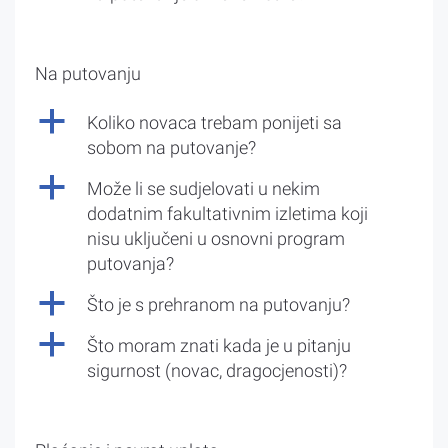
Na putovanju
a
Koliko novaca trebam ponijeti sa
sobom na putovanje?
a
Može li se sudjelovati u nekim
dodatnim fakultativnim izletima koji
nisu uključeni u osnovni program
putovanja?
a
Što je s prehranom na putovanju?
a
Što moram znati kada je u pitanju
sigurnost (novac, dragocjenosti)?