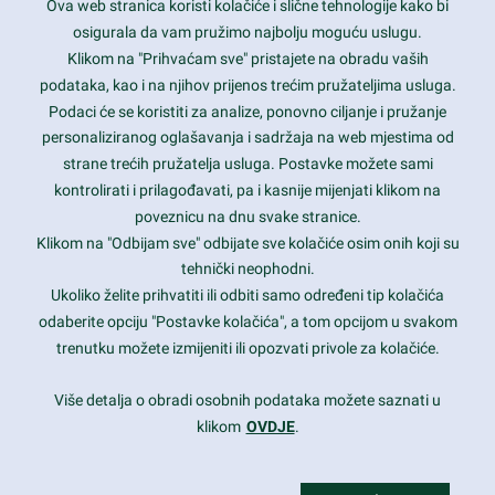
Ova web stranica koristi kolačiće i slične tehnologije kako bi
Latest trends and much more...
osigurala da vam pružimo najbolju moguću uslugu.
Klikom na "Prihvaćam sve" pristajete na obradu vaših
podataka, kao i na njihov prijenos trećim pružateljima usluga.
Contact Info
Podaci će se koristiti za analize, ponovno ciljanje i pružanje
personaliziranog oglašavanja i sadržaja na web mjestima od
strane trećih pružatelja usluga. Postavke možete sami
1600 Amphitheatre Parkway, Mountain View, CA 94043
kontrolirati i prilagođavati, pa i kasnije mijenjati klikom na
poveznicu na dnu svake stranice.
+1 650-253-0000
prothemes.net@gmail.com
Klikom na "Odbijam sve" odbijate sve kolačiće osim onih koji su
tehnički neophodni.
Daily: 9:00 am - 6:00 pm
Ukoliko želite prihvatiti ili odbiti samo određeni tip kolačića
Sunday: Closed
odaberite opciju "Postavke kolačića", a tom opcijom u svakom
trenutku možete izmijeniti ili opozvati privole za kolačiće.
Copyright 2017
FRESHFACE
© All Rights Reserved
Više detalja o obradi osobnih podataka možete saznati u
klikom
OVDJE
.