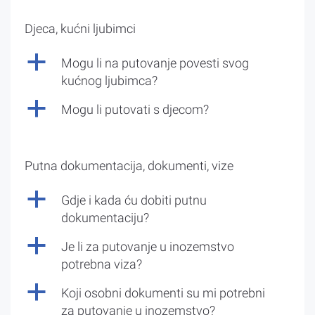
Djeca, kućni ljubimci
a
Mogu li na putovanje povesti svog
kućnog ljubimca?
a
Mogu li putovati s djecom?
Putna dokumentacija, dokumenti, vize
a
Gdje i kada ću dobiti putnu
dokumentaciju?
a
Je li za putovanje u inozemstvo
potrebna viza?
a
Koji osobni dokumenti su mi potrebni
za putovanje u inozemstvo?