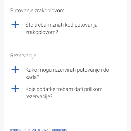
Putovanje zrakoplovom
a
Što trebam znati kod putovanja
zrakoplovom?
Rezervacije
a
Kako mogu rezervirati putovanje i do
kada?
a
Koje podatke trebam dati prilikom
rezervacije?
tcrnicki
-
2. 2. 2018.
-
No Comments