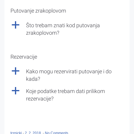
Putovanje zrakoplovom
a
Što trebam znati kod putovanja
zrakoplovom?
Rezervacije
a
Kako mogu rezervirati putovanje i do
kada?
a
Koje podatke trebam dati prilikom
rezervacije?
tcrnicki
-
2. 2. 2018.
-
No Comments