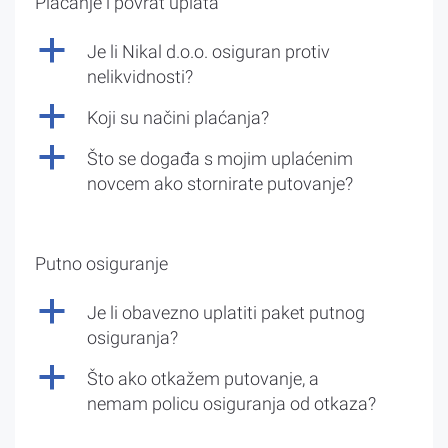
Plaćanje i povrat uplata
a
Je li Nikal d.o.o. osiguran protiv
nelikvidnosti?
a
Koji su načini plaćanja?
a
Što se događa s mojim uplaćenim
novcem ako stornirate putovanje?
Putno osiguranje
a
Je li obavezno uplatiti paket putnog
osiguranja?
a
Što ako otkažem putovanje, a
nemam policu osiguranja od otkaza?