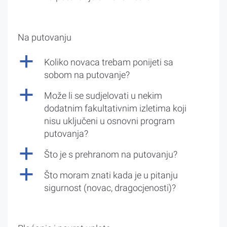
Na putovanju
a
Koliko novaca trebam ponijeti sa
sobom na putovanje?
a
Može li se sudjelovati u nekim
dodatnim fakultativnim izletima koji
nisu uključeni u osnovni program
putovanja?
a
Što je s prehranom na putovanju?
a
Što moram znati kada je u pitanju
sigurnost (novac, dragocjenosti)?