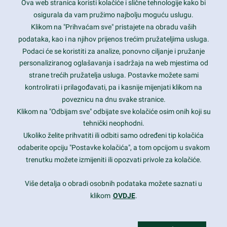
Ova web stranica koristi kolačiće i slične tehnologije kako bi
Latest trends and much more...
osigurala da vam pružimo najbolju moguću uslugu.
Klikom na "Prihvaćam sve" pristajete na obradu vaših
podataka, kao i na njihov prijenos trećim pružateljima usluga.
Contact Info
Podaci će se koristiti za analize, ponovno ciljanje i pružanje
personaliziranog oglašavanja i sadržaja na web mjestima od
strane trećih pružatelja usluga. Postavke možete sami
1600 Amphitheatre Parkway, Mountain View, CA 94043
kontrolirati i prilagođavati, pa i kasnije mijenjati klikom na
poveznicu na dnu svake stranice.
+1 650-253-0000
prothemes.net@gmail.com
Klikom na "Odbijam sve" odbijate sve kolačiće osim onih koji su
tehnički neophodni.
Daily: 9:00 am - 6:00 pm
Ukoliko želite prihvatiti ili odbiti samo određeni tip kolačića
Sunday: Closed
odaberite opciju "Postavke kolačića", a tom opcijom u svakom
trenutku možete izmijeniti ili opozvati privole za kolačiće.
Copyright 2017
FRESHFACE
© All Rights Reserved
Više detalja o obradi osobnih podataka možete saznati u
klikom
OVDJE
.