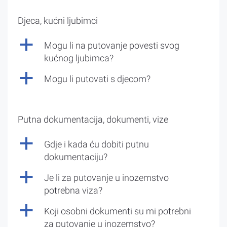
Djeca, kućni ljubimci
a
Mogu li na putovanje povesti svog
kućnog ljubimca?
a
Mogu li putovati s djecom?
Putna dokumentacija, dokumenti, vize
a
Gdje i kada ću dobiti putnu
dokumentaciju?
a
Je li za putovanje u inozemstvo
potrebna viza?
a
Koji osobni dokumenti su mi potrebni
za putovanje u inozemstvo?