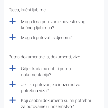
Djeca, kućni ljubimci
a
Mogu li na putovanje povesti svog
kućnog ljubimca?
a
Mogu li putovati s djecom?
Putna dokumentacija, dokumenti, vize
a
Gdje i kada ću dobiti putnu
dokumentaciju?
a
Je li za putovanje u inozemstvo
potrebna viza?
a
Koji osobni dokumenti su mi potrebni
za putovanje u inozemstvo?