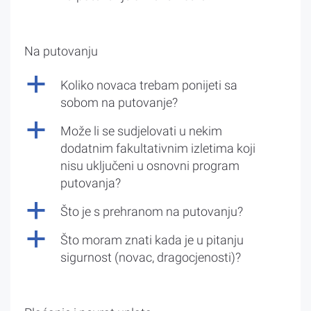
Na putovanju
a
Koliko novaca trebam ponijeti sa
sobom na putovanje?
a
Može li se sudjelovati u nekim
dodatnim fakultativnim izletima koji
nisu uključeni u osnovni program
putovanja?
a
Što je s prehranom na putovanju?
a
Što moram znati kada je u pitanju
sigurnost (novac, dragocjenosti)?