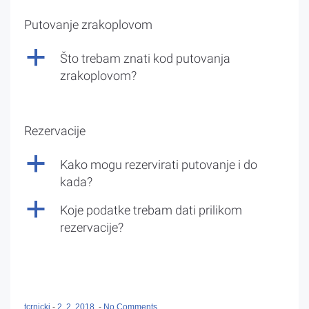
Putovanje zrakoplovom
a
Što trebam znati kod putovanja
zrakoplovom?
Rezervacije
a
Kako mogu rezervirati putovanje i do
kada?
a
Koje podatke trebam dati prilikom
rezervacije?
tcrnicki
-
2. 2. 2018.
-
No Comments