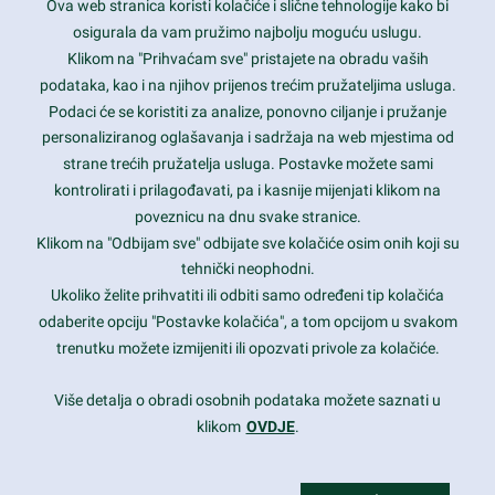
Ova web stranica koristi kolačiće i slične tehnologije kako bi
Latest trends and much more...
osigurala da vam pružimo najbolju moguću uslugu.
Klikom na "Prihvaćam sve" pristajete na obradu vaših
podataka, kao i na njihov prijenos trećim pružateljima usluga.
Contact Info
Podaci će se koristiti za analize, ponovno ciljanje i pružanje
personaliziranog oglašavanja i sadržaja na web mjestima od
strane trećih pružatelja usluga. Postavke možete sami
1600 Amphitheatre Parkway, Mountain View, CA 94043
kontrolirati i prilagođavati, pa i kasnije mijenjati klikom na
poveznicu na dnu svake stranice.
+1 650-253-0000
prothemes.net@gmail.com
Klikom na "Odbijam sve" odbijate sve kolačiće osim onih koji su
tehnički neophodni.
Daily: 9:00 am - 6:00 pm
Ukoliko želite prihvatiti ili odbiti samo određeni tip kolačića
Sunday: Closed
odaberite opciju "Postavke kolačića", a tom opcijom u svakom
trenutku možete izmijeniti ili opozvati privole za kolačiće.
Copyright 2017
FRESHFACE
© All Rights Reserved
Više detalja o obradi osobnih podataka možete saznati u
klikom
OVDJE
.