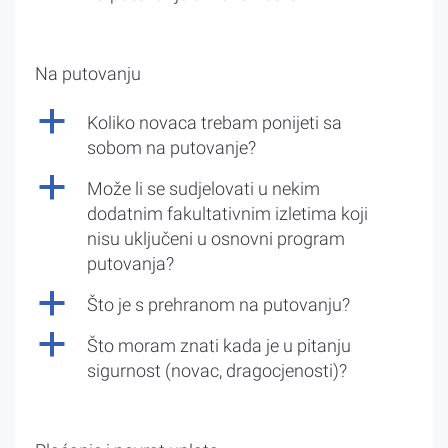
Na putovanju
a
Koliko novaca trebam ponijeti sa
sobom na putovanje?
a
Može li se sudjelovati u nekim
dodatnim fakultativnim izletima koji
nisu uključeni u osnovni program
putovanja?
a
Što je s prehranom na putovanju?
a
Što moram znati kada je u pitanju
sigurnost (novac, dragocjenosti)?