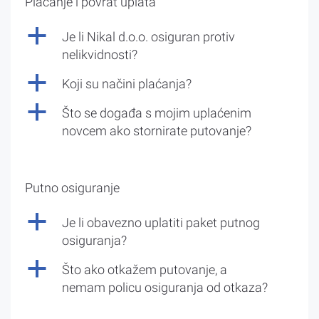
Plaćanje i povrat uplata
a
Je li Nikal d.o.o. osiguran protiv
nelikvidnosti?
a
Koji su načini plaćanja?
a
Što se događa s mojim uplaćenim
novcem ako stornirate putovanje?
Putno osiguranje
a
Je li obavezno uplatiti paket putnog
osiguranja?
a
Što ako otkažem putovanje, a
nemam policu osiguranja od otkaza?