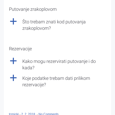
Putovanje zrakoplovom
a
Što trebam znati kod putovanja
zrakoplovom?
Rezervacije
a
Kako mogu rezervirati putovanje i do
kada?
a
Koje podatke trebam dati prilikom
rezervacije?
tcrnicki
-
2. 2. 2018.
-
No Comments