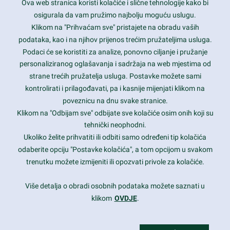
Ova web stranica koristi kolačiće i slične tehnologije kako bi
Latest trends and much more...
osigurala da vam pružimo najbolju moguću uslugu.
Klikom na "Prihvaćam sve" pristajete na obradu vaših
podataka, kao i na njihov prijenos trećim pružateljima usluga.
Contact Info
Podaci će se koristiti za analize, ponovno ciljanje i pružanje
personaliziranog oglašavanja i sadržaja na web mjestima od
strane trećih pružatelja usluga. Postavke možete sami
1600 Amphitheatre Parkway, Mountain View, CA 94043
kontrolirati i prilagođavati, pa i kasnije mijenjati klikom na
poveznicu na dnu svake stranice.
+1 650-253-0000
prothemes.net@gmail.com
Klikom na "Odbijam sve" odbijate sve kolačiće osim onih koji su
tehnički neophodni.
Daily: 9:00 am - 6:00 pm
Ukoliko želite prihvatiti ili odbiti samo određeni tip kolačića
Sunday: Closed
odaberite opciju "Postavke kolačića", a tom opcijom u svakom
trenutku možete izmijeniti ili opozvati privole za kolačiće.
Copyright 2017
FRESHFACE
© All Rights Reserved
Više detalja o obradi osobnih podataka možete saznati u
klikom
OVDJE
.