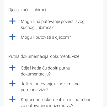
Djeca, kućni ljubimci
a
Mogu li na putovanje povesti svog
kućnog ljubimca?
a
Mogu li putovati s djecom?
Putna dokumentacija, dokumenti, vize
a
Gdje i kada ću dobiti putnu
dokumentaciju?
a
Je li za putovanje u inozemstvo
potrebna viza?
a
Koji osobni dokumenti su mi potrebni
za putovanje u inozemstvo?