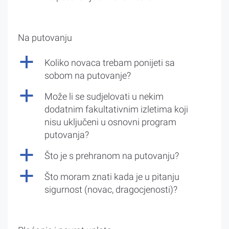
Na putovanju
a
Koliko novaca trebam ponijeti sa
sobom na putovanje?
a
Može li se sudjelovati u nekim
dodatnim fakultativnim izletima koji
nisu uključeni u osnovni program
putovanja?
a
Što je s prehranom na putovanju?
a
Što moram znati kada je u pitanju
sigurnost (novac, dragocjenosti)?