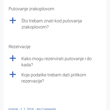
Putovanje zrakoplovom
a
Što trebam znati kod putovanja
zrakoplovom?
Rezervacije
a
Kako mogu rezervirati putovanje i do
kada?
a
Koje podatke trebam dati prilikom
rezervacije?
tcrnicki
-
2. 2. 2018.
-
No Comments