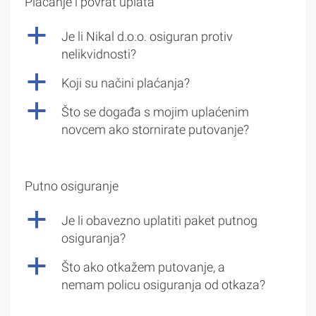
Plaćanje i povrat uplata
a
Je li Nikal d.o.o. osiguran protiv
nelikvidnosti?
a
Koji su načini plaćanja?
a
Što se događa s mojim uplaćenim
novcem ako stornirate putovanje?
Putno osiguranje
a
Je li obavezno uplatiti paket putnog
osiguranja?
a
Što ako otkažem putovanje, a
nemam policu osiguranja od otkaza?