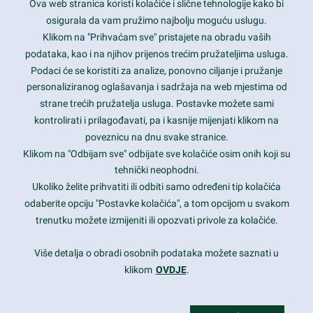
Ova web stranica koristi kolačiće i slične tehnologije kako bi
Latest trends and much more...
osigurala da vam pružimo najbolju moguću uslugu.
Klikom na "Prihvaćam sve" pristajete na obradu vaših
podataka, kao i na njihov prijenos trećim pružateljima usluga.
Contact Info
Podaci će se koristiti za analize, ponovno ciljanje i pružanje
personaliziranog oglašavanja i sadržaja na web mjestima od
strane trećih pružatelja usluga. Postavke možete sami
1600 Amphitheatre Parkway, Mountain View, CA 94043
kontrolirati i prilagođavati, pa i kasnije mijenjati klikom na
poveznicu na dnu svake stranice.
+1 650-253-0000
prothemes.net@gmail.com
Klikom na "Odbijam sve" odbijate sve kolačiće osim onih koji su
tehnički neophodni.
Daily: 9:00 am - 6:00 pm
Ukoliko želite prihvatiti ili odbiti samo određeni tip kolačića
Sunday: Closed
odaberite opciju "Postavke kolačića", a tom opcijom u svakom
trenutku možete izmijeniti ili opozvati privole za kolačiće.
Copyright 2017
FRESHFACE
© All Rights Reserved
Više detalja o obradi osobnih podataka možete saznati u
klikom
OVDJE
.