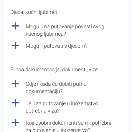
Djeca, kućni ljubimci
a
Mogu li na putovanje povesti svog
kućnog ljubimca?
a
Mogu li putovati s djecom?
Putna dokumentacija, dokumenti, vize
a
Gdje i kada ću dobiti putnu
dokumentaciju?
a
Je li za putovanje u inozemstvo
potrebna viza?
a
Koji osobni dokumenti su mi potrebni
za putovanje u inozemstvo?