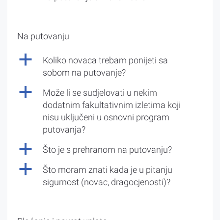
Na putovanju
a
Koliko novaca trebam ponijeti sa
sobom na putovanje?
a
Može li se sudjelovati u nekim
dodatnim fakultativnim izletima koji
nisu uključeni u osnovni program
putovanja?
a
Što je s prehranom na putovanju?
a
Što moram znati kada je u pitanju
sigurnost (novac, dragocjenosti)?