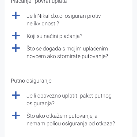
Plaćanje i povrat uplata
a
Je li Nikal d.o.o. osiguran protiv
nelikvidnosti?
a
Koji su načini plaćanja?
a
Što se događa s mojim uplaćenim
novcem ako stornirate putovanje?
Putno osiguranje
a
Je li obavezno uplatiti paket putnog
osiguranja?
a
Što ako otkažem putovanje, a
nemam policu osiguranja od otkaza?