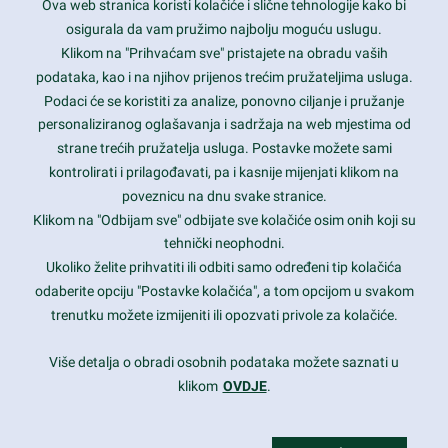
Ova web stranica koristi kolačiće i slične tehnologije kako bi
Latest trends and much more...
osigurala da vam pružimo najbolju moguću uslugu.
Klikom na "Prihvaćam sve" pristajete na obradu vaših
podataka, kao i na njihov prijenos trećim pružateljima usluga.
Contact Info
Podaci će se koristiti za analize, ponovno ciljanje i pružanje
personaliziranog oglašavanja i sadržaja na web mjestima od
strane trećih pružatelja usluga. Postavke možete sami
1600 Amphitheatre Parkway, Mountain View, CA 94043
kontrolirati i prilagođavati, pa i kasnije mijenjati klikom na
poveznicu na dnu svake stranice.
+1 650-253-0000
prothemes.net@gmail.com
Klikom na "Odbijam sve" odbijate sve kolačiće osim onih koji su
tehnički neophodni.
Daily: 9:00 am - 6:00 pm
Ukoliko želite prihvatiti ili odbiti samo određeni tip kolačića
Sunday: Closed
odaberite opciju "Postavke kolačića", a tom opcijom u svakom
trenutku možete izmijeniti ili opozvati privole za kolačiće.
Copyright 2017
FRESHFACE
© All Rights Reserved
Više detalja o obradi osobnih podataka možete saznati u
klikom
OVDJE
.