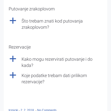
Putovanje zrakoplovom
a
Što trebam znati kod putovanja
zrakoplovom?
Rezervacije
a
Kako mogu rezervirati putovanje i do
kada?
a
Koje podatke trebam dati prilikom
rezervacije?
tcrnicki
-
2. 2. 2018.
-
No Comments