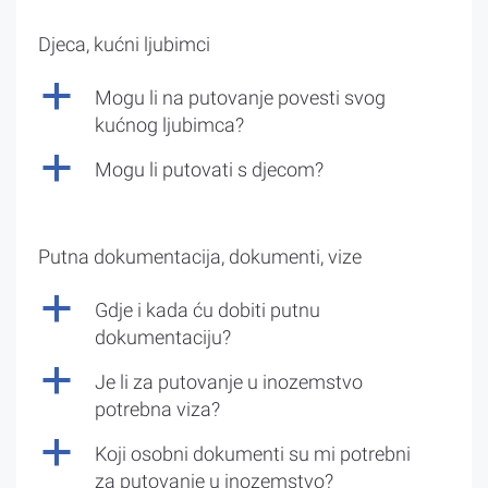
Djeca, kućni ljubimci
a
Mogu li na putovanje povesti svog
kućnog ljubimca?
a
Mogu li putovati s djecom?
Putna dokumentacija, dokumenti, vize
a
Gdje i kada ću dobiti putnu
dokumentaciju?
a
Je li za putovanje u inozemstvo
potrebna viza?
a
Koji osobni dokumenti su mi potrebni
za putovanje u inozemstvo?