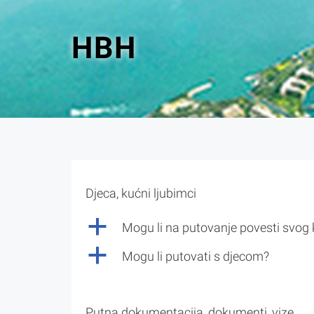
HBH
Djeca, kućni ljubimci
a
Mogu li na putovanje povesti svog
a
Mogu li putovati s djecom?
Putna dokumentacija, dokumenti, vize