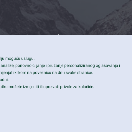
Contact Info
1600 Amphitheatre Parkway, Mountain
bolju moguću uslugu.
View, CA 94043
 analize, ponovno ciljanje i pružanje personaliziranog oglašavanja i
+1 650-253-0000
mijenjati klikom na poveznicu na dnu svake stranice.
prothemes.net@gmail.com
odni.
tku možete izmijeniti ili opozvati privole za kolačiće.
Daily: 9:00 am - 6:00 pm
Sunday: Closed
Terms & Conditions
|
Privacy & Policy