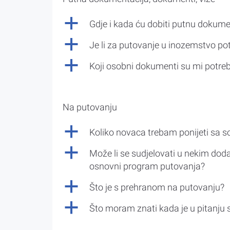
a
Gdje i kada ću dobiti putnu dokume
a
Je li za putovanje u inozemstvo po
a
Koji osobni dokumenti su mi potre
Na putovanju
a
Koliko novaca trebam ponijeti sa 
a
Može li se sudjelovati u nekim doda
osnovni program putovanja?
a
Što je s prehranom na putovanju?
a
Što moram znati kada je u pitanju 