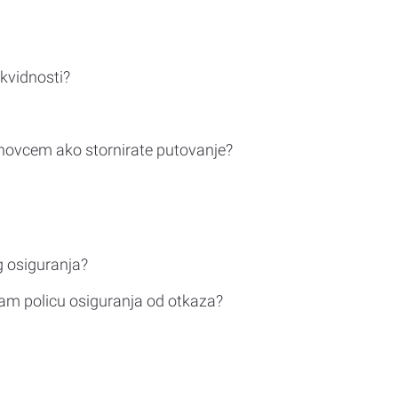
ikvidnosti?
novcem ako stornirate putovanje?
g osiguranja?
am policu osiguranja od otkaza?