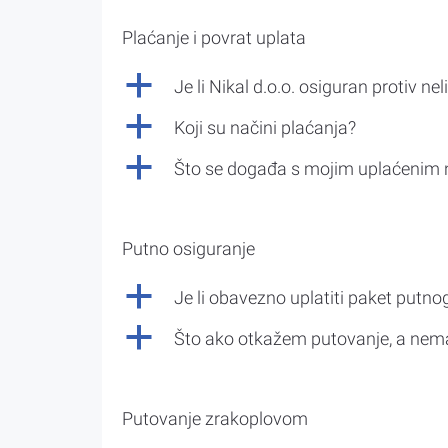
Plaćanje i povrat uplata
a
Je li Nikal d.o.o. osiguran protiv nel
a
Koji su načini plaćanja?
a
Što se događa s mojim uplaćenim 
Putno osiguranje
a
Je li obavezno uplatiti paket putno
a
Što ako otkažem putovanje, a nem
Putovanje zrakoplovom