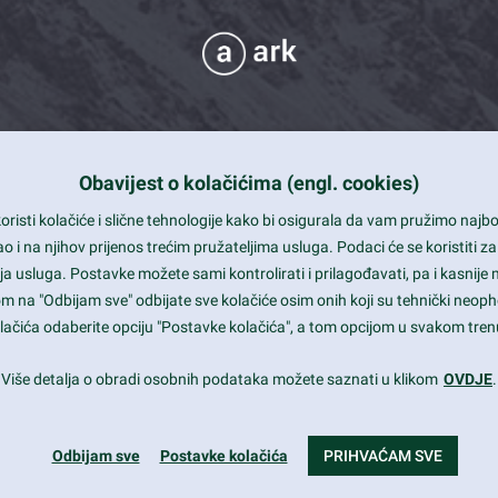
Obavijest o kolačićima (engl. cookies)
 Support
risti kolačiće i slične tehnologije kako bi osigurala da vam pružimo naj
t and beautiful design
i na njihov prijenos trećim pružateljima usluga. Podaci će se koristiti za
a usluga. Postavke možete sami kontrolirati i prilagođavati, pa i kasnije 
mited Eelements
om na "Odbijam sve" odbijate sve kolačiće osim onih koji su tehnički neoph
le ready
 kolačića odaberite opciju "Postavke kolačića", a tom opcijom u svakom trenu
st trends and much more...
Više detalja o obradi osobnih podataka možete saznati u klikom
OVDJE
.
Odbijam sve
Postavke kolačića
PRIHVAĆAM SVE