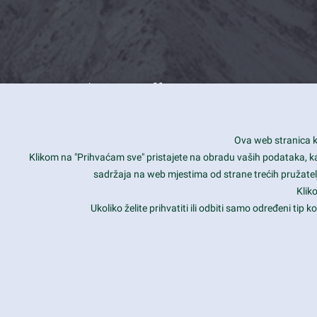
What we offer
How you can impact customers
24/7
Ova web stranica ko
Is your website user friendly?
Smar
Klikom na "Prihvaćam sve" pristajete na obradu vaših podataka, kao 
sadržaja na web mjestima od strane trećih pružatelj
Ark offers weekly stunning designs.
Unli
Klik
Why our customers love Ark?
Mobi
Ukoliko želite prihvatiti ili odbiti samo određeni tip
hat we do is all about passion
Late
Copyright 2017
FRESHFACE
© All Rights Reserved