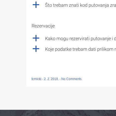
a
Što trebam znati kod putovanja z
Rezervacije
a
Kako mogu rezervirati putovanje i 
a
Koje podatke trebam dati prilikom r
tcrnicki
-
2. 2. 2018.
-
No Comments