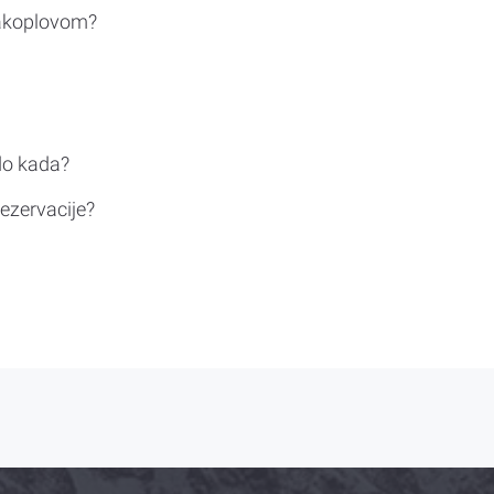
rakoplovom?
do kada?
ezervacije?