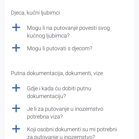
Djeca, kućni ljubimci
a
Mogu li na putovanje povesti svog
kućnog ljubimca?
a
Mogu li putovati s djecom?
Putna dokumentacija, dokumenti, vize
a
Gdje i kada ću dobiti putnu
dokumentaciju?
a
Je li za putovanje u inozemstvo
potrebna viza?
a
Koji osobni dokumenti su mi potrebni
za putovanje u inozemstvo?