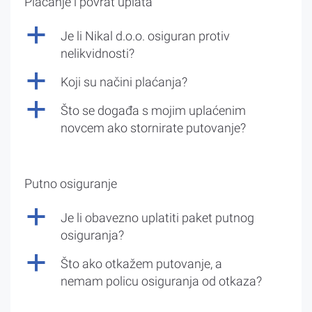
Plaćanje i povrat uplata
a
Je li Nikal d.o.o. osiguran protiv
nelikvidnosti?
a
Koji su načini plaćanja?
a
Što se događa s mojim uplaćenim
novcem ako stornirate putovanje?
Putno osiguranje
a
Je li obavezno uplatiti paket putnog
osiguranja?
a
Što ako otkažem putovanje, a
nemam policu osiguranja od otkaza?