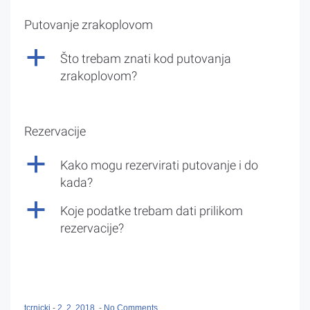
Putovanje zrakoplovom
a
Što trebam znati kod putovanja
zrakoplovom?
Rezervacije
a
Kako mogu rezervirati putovanje i do
kada?
a
Koje podatke trebam dati prilikom
rezervacije?
tcrnicki
-
2. 2. 2018.
-
No Comments