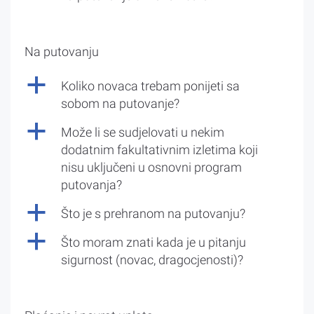
Na putovanju
a
Koliko novaca trebam ponijeti sa
sobom na putovanje?
a
Može li se sudjelovati u nekim
dodatnim fakultativnim izletima koji
nisu uključeni u osnovni program
putovanja?
a
Što je s prehranom na putovanju?
a
Što moram znati kada je u pitanju
sigurnost (novac, dragocjenosti)?