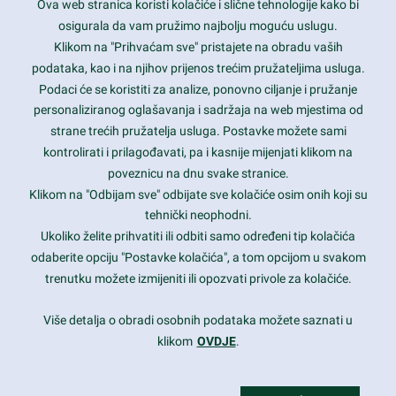
Ova web stranica koristi kolačiće i slične tehnologije kako bi
Latest trends and much more...
osigurala da vam pružimo najbolju moguću uslugu.
Klikom na "Prihvaćam sve" pristajete na obradu vaših
podataka, kao i na njihov prijenos trećim pružateljima usluga.
Contact Info
Podaci će se koristiti za analize, ponovno ciljanje i pružanje
personaliziranog oglašavanja i sadržaja na web mjestima od
strane trećih pružatelja usluga. Postavke možete sami
1600 Amphitheatre Parkway, Mountain View, CA 94043
kontrolirati i prilagođavati, pa i kasnije mijenjati klikom na
poveznicu na dnu svake stranice.
+1 650-253-0000
prothemes.net@gmail.com
Klikom na "Odbijam sve" odbijate sve kolačiće osim onih koji su
tehnički neophodni.
Daily: 9:00 am - 6:00 pm
Ukoliko želite prihvatiti ili odbiti samo određeni tip kolačića
Sunday: Closed
odaberite opciju "Postavke kolačića", a tom opcijom u svakom
trenutku možete izmijeniti ili opozvati privole za kolačiće.
Copyright 2017
FRESHFACE
© All Rights Reserved
Više detalja o obradi osobnih podataka možete saznati u
klikom
OVDJE
.