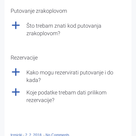
Putovanje zrakoplovom
a
Što trebam znati kod putovanja
zrakoplovom?
Rezervacije
a
Kako mogu rezervirati putovanje i do
kada?
a
Koje podatke trebam dati prilikom
rezervacije?
tcrnicki
-
2. 2. 2018.
-
No Comments