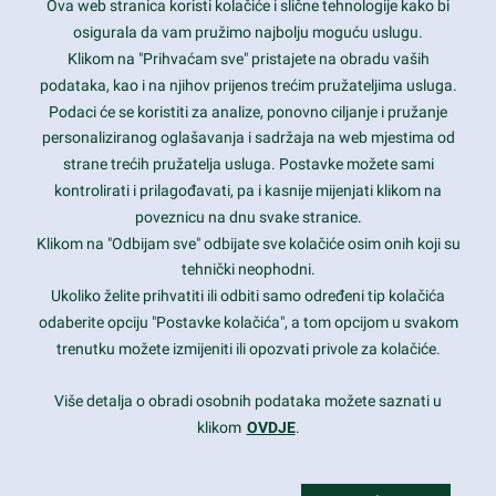
Ova web stranica koristi kolačiće i slične tehnologije kako bi
Latest trends and much more...
osigurala da vam pružimo najbolju moguću uslugu.
Klikom na "Prihvaćam sve" pristajete na obradu vaših
podataka, kao i na njihov prijenos trećim pružateljima usluga.
Contact Info
Podaci će se koristiti za analize, ponovno ciljanje i pružanje
personaliziranog oglašavanja i sadržaja na web mjestima od
strane trećih pružatelja usluga. Postavke možete sami
1600 Amphitheatre Parkway, Mountain View, CA 94043
kontrolirati i prilagođavati, pa i kasnije mijenjati klikom na
poveznicu na dnu svake stranice.
+1 650-253-0000
prothemes.net@gmail.com
Klikom na "Odbijam sve" odbijate sve kolačiće osim onih koji su
tehnički neophodni.
Daily: 9:00 am - 6:00 pm
Ukoliko želite prihvatiti ili odbiti samo određeni tip kolačića
Sunday: Closed
odaberite opciju "Postavke kolačića", a tom opcijom u svakom
trenutku možete izmijeniti ili opozvati privole za kolačiće.
Copyright 2017
FRESHFACE
© All Rights Reserved
Više detalja o obradi osobnih podataka možete saznati u
klikom
OVDJE
.