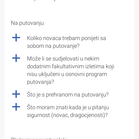
Na putovanju
a
Koliko novaca trebam ponijeti sa
sobom na putovanje?
a
Može li se sudjelovati u nekim
dodatnim fakultativnim izletima koji
nisu uključeni u osnovni program
putovanja?
a
Što je s prehranom na putovanju?
a
Što moram znati kada je u pitanju
sigurnost (novac, dragocjenosti)?