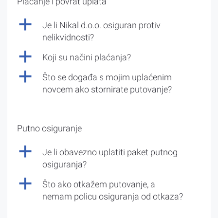
Plaćanje i povrat uplata
a
Je li Nikal d.o.o. osiguran protiv
nelikvidnosti?
a
Koji su načini plaćanja?
a
Što se događa s mojim uplaćenim
novcem ako stornirate putovanje?
Putno osiguranje
a
Je li obavezno uplatiti paket putnog
osiguranja?
a
Što ako otkažem putovanje, a
nemam policu osiguranja od otkaza?