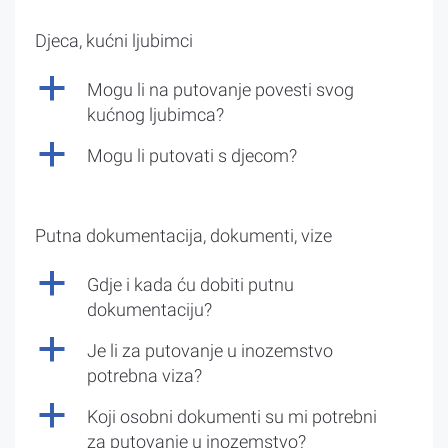
Djeca, kućni ljubimci
a
Mogu li na putovanje povesti svog
kućnog ljubimca?
a
Mogu li putovati s djecom?
Putna dokumentacija, dokumenti, vize
a
Gdje i kada ću dobiti putnu
dokumentaciju?
a
Je li za putovanje u inozemstvo
potrebna viza?
a
Koji osobni dokumenti su mi potrebni
za putovanje u inozemstvo?