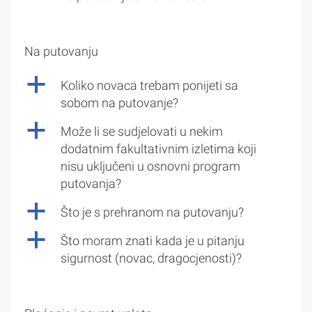
Na putovanju
a
Koliko novaca trebam ponijeti sa
sobom na putovanje?
a
Može li se sudjelovati u nekim
dodatnim fakultativnim izletima koji
nisu uključeni u osnovni program
putovanja?
a
Što je s prehranom na putovanju?
a
Što moram znati kada je u pitanju
sigurnost (novac, dragocjenosti)?