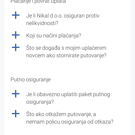
Plaćanje i povrat uplata
a
Je li Nikal d.o.o. osiguran protiv
nelikvidnosti?
a
Koji su načini plaćanja?
a
Što se događa s mojim uplaćenim
novcem ako stornirate putovanje?
Putno osiguranje
a
Je li obavezno uplatiti paket putnog
osiguranja?
a
Što ako otkažem putovanje, a
nemam policu osiguranja od otkaza?