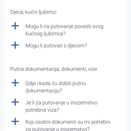
Djeca, kućni ljubimci
a
Mogu li na putovanje povesti svog
kućnog ljubimca?
a
Mogu li putovati s djecom?
Putna dokumentacija, dokumenti, vize
a
Gdje i kada ću dobiti putnu
dokumentaciju?
a
Je li za putovanje u inozemstvo
potrebna viza?
a
Koji osobni dokumenti su mi potrebni
za putovanje u inozemstvo?