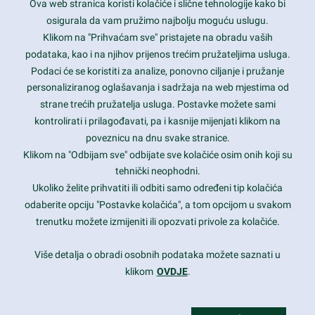
Ova web stranica koristi kolačiće i slične tehnologije kako bi
Latest trends and much more...
osigurala da vam pružimo najbolju moguću uslugu.
Klikom na "Prihvaćam sve" pristajete na obradu vaših
podataka, kao i na njihov prijenos trećim pružateljima usluga.
Contact Info
Podaci će se koristiti za analize, ponovno ciljanje i pružanje
personaliziranog oglašavanja i sadržaja na web mjestima od
strane trećih pružatelja usluga. Postavke možete sami
1600 Amphitheatre Parkway, Mountain View, CA 94043
kontrolirati i prilagođavati, pa i kasnije mijenjati klikom na
poveznicu na dnu svake stranice.
+1 650-253-0000
prothemes.net@gmail.com
Klikom na "Odbijam sve" odbijate sve kolačiće osim onih koji su
tehnički neophodni.
Daily: 9:00 am - 6:00 pm
Ukoliko želite prihvatiti ili odbiti samo određeni tip kolačića
Sunday: Closed
odaberite opciju "Postavke kolačića", a tom opcijom u svakom
trenutku možete izmijeniti ili opozvati privole za kolačiće.
Copyright 2017
FRESHFACE
© All Rights Reserved
Više detalja o obradi osobnih podataka možete saznati u
klikom
OVDJE
.