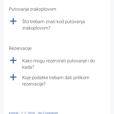
Putovanje zrakoplovom
a
Što trebam znati kod putovanja
zrakoplovom?
Rezervacije
a
Kako mogu rezervirati putovanje i do
kada?
a
Koje podatke trebam dati prilikom
rezervacije?
tcrnicki
-
2. 2. 2018.
-
No Comments