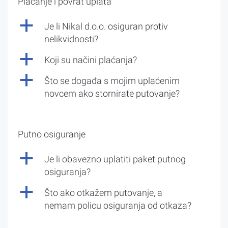
Plaćanje i povrat uplata
a
Je li Nikal d.o.o. osiguran protiv
nelikvidnosti?
a
Koji su načini plaćanja?
a
Što se događa s mojim uplaćenim
novcem ako stornirate putovanje?
Putno osiguranje
a
Je li obavezno uplatiti paket putnog
osiguranja?
a
Što ako otkažem putovanje, a
nemam policu osiguranja od otkaza?