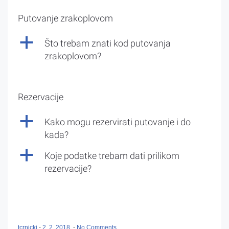
Putovanje zrakoplovom
a
Što trebam znati kod putovanja
zrakoplovom?
Rezervacije
a
Kako mogu rezervirati putovanje i do
kada?
a
Koje podatke trebam dati prilikom
rezervacije?
tcrnicki
-
2. 2. 2018.
-
No Comments