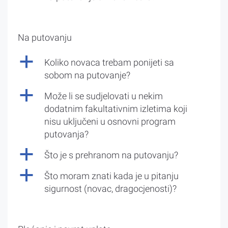
Na putovanju
a
Koliko novaca trebam ponijeti sa
sobom na putovanje?
a
Može li se sudjelovati u nekim
dodatnim fakultativnim izletima koji
nisu uključeni u osnovni program
putovanja?
a
Što je s prehranom na putovanju?
a
Što moram znati kada je u pitanju
sigurnost (novac, dragocjenosti)?