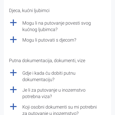
Djeca, kućni ljubimci
a
Mogu li na putovanje povesti svog
kućnog ljubimca?
a
Mogu li putovati s djecom?
Putna dokumentacija, dokumenti, vize
a
Gdje i kada ću dobiti putnu
dokumentaciju?
a
Je li za putovanje u inozemstvo
potrebna viza?
a
Koji osobni dokumenti su mi potrebni
za putovanje u inozemstvo?