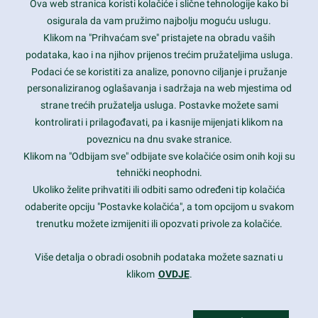
Ova web stranica koristi kolačiće i slične tehnologije kako bi
Latest trends and much more...
osigurala da vam pružimo najbolju moguću uslugu.
Klikom na "Prihvaćam sve" pristajete na obradu vaših
podataka, kao i na njihov prijenos trećim pružateljima usluga.
Contact Info
Podaci će se koristiti za analize, ponovno ciljanje i pružanje
personaliziranog oglašavanja i sadržaja na web mjestima od
strane trećih pružatelja usluga. Postavke možete sami
1600 Amphitheatre Parkway, Mountain View, CA 94043
kontrolirati i prilagođavati, pa i kasnije mijenjati klikom na
poveznicu na dnu svake stranice.
+1 650-253-0000
prothemes.net@gmail.com
Klikom na "Odbijam sve" odbijate sve kolačiće osim onih koji su
tehnički neophodni.
Daily: 9:00 am - 6:00 pm
Ukoliko želite prihvatiti ili odbiti samo određeni tip kolačića
Sunday: Closed
odaberite opciju "Postavke kolačića", a tom opcijom u svakom
trenutku možete izmijeniti ili opozvati privole za kolačiće.
Copyright 2017
FRESHFACE
© All Rights Reserved
Više detalja o obradi osobnih podataka možete saznati u
klikom
OVDJE
.