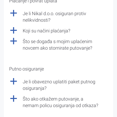
Plaćanje i povrat uplata
a
Je li Nikal d.o.o. osiguran protiv
nelikvidnosti?
a
Koji su načini plaćanja?
a
Što se događa s mojim uplaćenim
novcem ako stornirate putovanje?
Putno osiguranje
a
Je li obavezno uplatiti paket putnog
osiguranja?
a
Što ako otkažem putovanje, a
nemam policu osiguranja od otkaza?