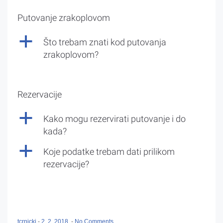
Putovanje zrakoplovom
a
Što trebam znati kod putovanja
zrakoplovom?
Rezervacije
a
Kako mogu rezervirati putovanje i do
kada?
a
Koje podatke trebam dati prilikom
rezervacije?
tcrnicki
-
2. 2. 2018.
-
No Comments