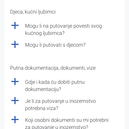
Djeca, kućni ljubimci
a
Mogu li na putovanje povesti svog
kućnog ljubimca?
a
Mogu li putovati s djecom?
Putna dokumentacija, dokumenti, vize
a
Gdje i kada ću dobiti putnu
dokumentaciju?
a
Je li za putovanje u inozemstvo
potrebna viza?
a
Koji osobni dokumenti su mi potrebni
za putovanje u inozemstvo?