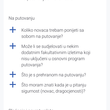
Na putovanju
a
Koliko novaca trebam ponijeti sa
sobom na putovanje?
a
Može li se sudjelovati u nekim
dodatnim fakultativnim izletima koji
nisu uključeni u osnovni program
putovanja?
a
Što je s prehranom na putovanju?
a
Što moram znati kada je u pitanju
sigurnost (novac, dragocjenosti)?