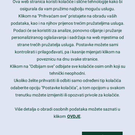
Ova web stranica koristi kolačiće i slične tehnologije kako bi
Latest trends and much more...
osigurala da vam pružimo najbolju moguću uslugu.
Klikom na "Prihvaćam sve" pristajete na obradu vaših
podataka, kao i na njihov prijenos trećim pružateljima usluga.
Contact Info
Podaci će se koristiti za analize, ponovno ciljanje i pružanje
personaliziranog oglašavanja i sadržaja na web mjestima od
strane trećih pružatelja usluga. Postavke možete sami
1600 Amphitheatre Parkway, Mountain View, CA 94043
kontrolirati i prilagođavati, pa i kasnije mijenjati klikom na
poveznicu na dnu svake stranice.
+1 650-253-0000
prothemes.net@gmail.com
Klikom na "Odbijam sve" odbijate sve kolačiće osim onih koji su
tehnički neophodni.
Daily: 9:00 am - 6:00 pm
Ukoliko želite prihvatiti ili odbiti samo određeni tip kolačića
Sunday: Closed
odaberite opciju "Postavke kolačića", a tom opcijom u svakom
trenutku možete izmijeniti ili opozvati privole za kolačiće.
Copyright 2017
FRESHFACE
© All Rights Reserved
Više detalja o obradi osobnih podataka možete saznati u
klikom
OVDJE
.