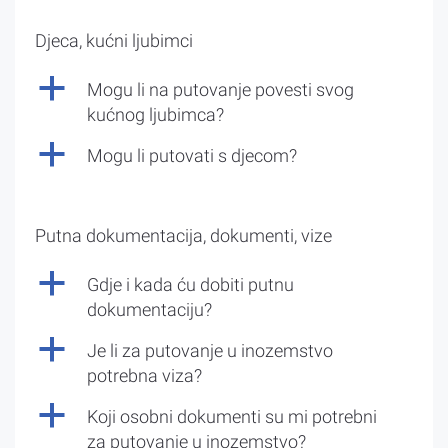
Djeca, kućni ljubimci
a
Mogu li na putovanje povesti svog
kućnog ljubimca?
a
Mogu li putovati s djecom?
Putna dokumentacija, dokumenti, vize
a
Gdje i kada ću dobiti putnu
dokumentaciju?
a
Je li za putovanje u inozemstvo
potrebna viza?
a
Koji osobni dokumenti su mi potrebni
za putovanje u inozemstvo?