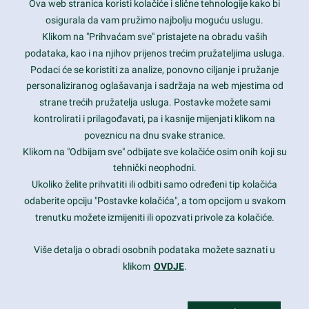
Ova web stranica koristi kolačiće i slične tehnologije kako bi
Latest trends and much more...
osigurala da vam pružimo najbolju moguću uslugu.
Klikom na "Prihvaćam sve" pristajete na obradu vaših
podataka, kao i na njihov prijenos trećim pružateljima usluga.
Contact Info
Podaci će se koristiti za analize, ponovno ciljanje i pružanje
personaliziranog oglašavanja i sadržaja na web mjestima od
strane trećih pružatelja usluga. Postavke možete sami
1600 Amphitheatre Parkway, Mountain View, CA 94043
kontrolirati i prilagođavati, pa i kasnije mijenjati klikom na
poveznicu na dnu svake stranice.
+1 650-253-0000
prothemes.net@gmail.com
Klikom na "Odbijam sve" odbijate sve kolačiće osim onih koji su
tehnički neophodni.
Daily: 9:00 am - 6:00 pm
Ukoliko želite prihvatiti ili odbiti samo određeni tip kolačića
Sunday: Closed
odaberite opciju "Postavke kolačića", a tom opcijom u svakom
trenutku možete izmijeniti ili opozvati privole za kolačiće.
Copyright 2017
FRESHFACE
© All Rights Reserved
Više detalja o obradi osobnih podataka možete saznati u
klikom
OVDJE
.