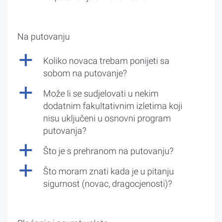
Na putovanju
a
Koliko novaca trebam ponijeti sa
sobom na putovanje?
a
Može li se sudjelovati u nekim
dodatnim fakultativnim izletima koji
nisu uključeni u osnovni program
putovanja?
a
Što je s prehranom na putovanju?
a
Što moram znati kada je u pitanju
sigurnost (novac, dragocjenosti)?