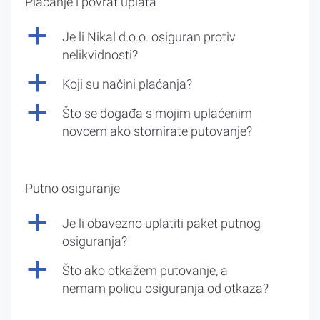
Plaćanje i povrat uplata
a
Je li Nikal d.o.o. osiguran protiv
nelikvidnosti?
a
Koji su načini plaćanja?
a
Što se događa s mojim uplaćenim
novcem ako stornirate putovanje?
Putno osiguranje
a
Je li obavezno uplatiti paket putnog
osiguranja?
a
Što ako otkažem putovanje, a
nemam policu osiguranja od otkaza?