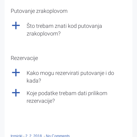
Putovanje zrakoplovom
a
Što trebam znati kod putovanja
zrakoplovom?
Rezervacije
a
Kako mogu rezervirati putovanje i do
kada?
a
Koje podatke trebam dati prilikom
rezervacije?
tcrnicki
-
2. 2. 2018.
-
No Comments