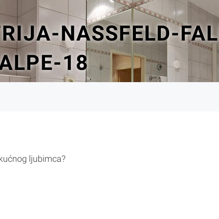
RIJA-NASSFELD-FAL
ALPE-18
 kućnog ljubimca?