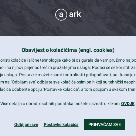
Obavijest o kolačićima (engl. cookies)
 Support
risti kolačiće i slične tehnologije kako bi osigurala da vam pružimo naj
t and beautiful design
i na njihov prijenos trećim pružateljima usluga. Podaci će se koristiti za
a usluga. Postavke možete sami kontrolirati i prilagođavati, pa i kasnije 
mited Eelements
om na "Odbijam sve" odbijate sve kolačiće osim onih koji su tehnički neoph
le ready
 kolačića odaberite opciju "Postavke kolačića", a tom opcijom u svakom trenu
st trends and much more...
Više detalja o obradi osobnih podataka možete saznati u klikom
OVDJE
.
Odbijam sve
Postavke kolačića
PRIHVAĆAM SVE