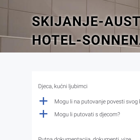
SKIJANJE-AUST
HOTEL-SONNEN
Djeca, kućni ljubimci
a
Mogu li na putovanje povesti svog
a
Mogu li putovati s djecom?
Putna dokumentacija, dokumenti, vize