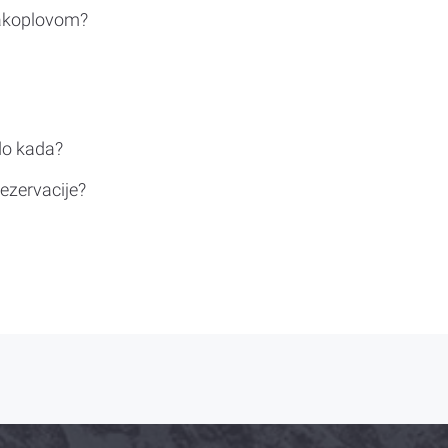
rakoplovom?
do kada?
ezervacije?