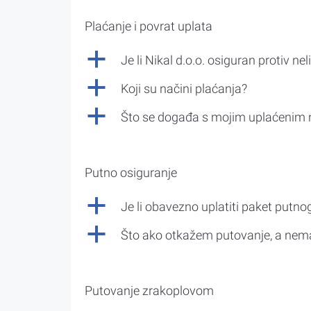
Plaćanje i povrat uplata
a
Je li Nikal d.o.o. osiguran protiv nel
a
Koji su načini plaćanja?
a
Što se događa s mojim uplaćenim 
Putno osiguranje
a
Je li obavezno uplatiti paket putno
a
Što ako otkažem putovanje, a nem
Putovanje zrakoplovom