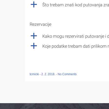
a
Što trebam znati kod putovanja z
Rezervacije
a
Kako mogu rezervirati putovanje i 
a
Koje podatke trebam dati prilikom r
tcrnicki
-
2. 2. 2018.
-
No Comments