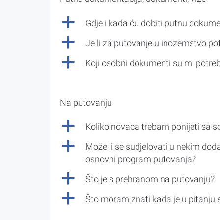
a
Gdje i kada ću dobiti putnu dokume
a
Je li za putovanje u inozemstvo po
a
Koji osobni dokumenti su mi potre
Na putovanju
a
Koliko novaca trebam ponijeti sa 
a
Može li se sudjelovati u nekim doda
osnovni program putovanja?
a
Što je s prehranom na putovanju?
a
Što moram znati kada je u pitanju 