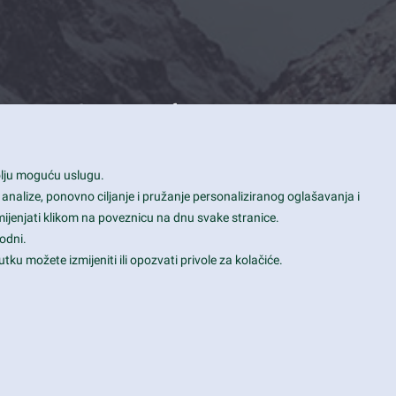
Contact Info
1600 Amphitheatre Parkway, Mountain
bolju moguću uslugu.
View, CA 94043
 analize, ponovno ciljanje i pružanje personaliziranog oglašavanja i
+1 650-253-0000
mijenjati klikom na poveznicu na dnu svake stranice.
prothemes.net@gmail.com
odni.
tku možete izmijeniti ili opozvati privole za kolačiće.
Daily: 9:00 am - 6:00 pm
Sunday: Closed
Terms & Conditions
|
Privacy & Policy