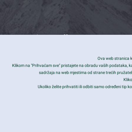
What we offer
How you can impact customers
24/7
Ova web stranica ko
Is your website user friendly?
Smar
Klikom na "Prihvaćam sve" pristajete na obradu vaših podataka, kao 
sadržaja na web mjestima od strane trećih pružatelj
Ark offers weekly stunning designs.
Unli
Klik
Why our customers love Ark?
Mobi
Ukoliko želite prihvatiti ili odbiti samo određeni tip
hat we do is all about passion
Late
Copyright 2017
FRESHFACE
© All Rights Reserved