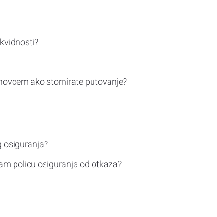
ikvidnosti?
novcem ako stornirate putovanje?
g osiguranja?
am policu osiguranja od otkaza?