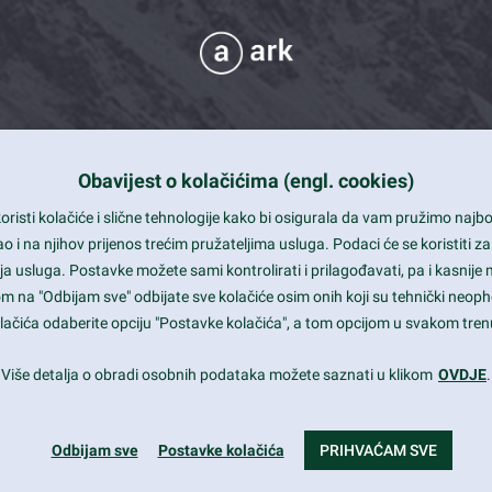
Obavijest o kolačićima (engl. cookies)
 Support
risti kolačiće i slične tehnologije kako bi osigurala da vam pružimo naj
t and beautiful design
i na njihov prijenos trećim pružateljima usluga. Podaci će se koristiti za
a usluga. Postavke možete sami kontrolirati i prilagođavati, pa i kasnije 
mited Eelements
om na "Odbijam sve" odbijate sve kolačiće osim onih koji su tehnički neoph
le ready
 kolačića odaberite opciju "Postavke kolačića", a tom opcijom u svakom trenu
st trends and much more...
Više detalja o obradi osobnih podataka možete saznati u klikom
OVDJE
.
Odbijam sve
Postavke kolačića
PRIHVAĆAM SVE