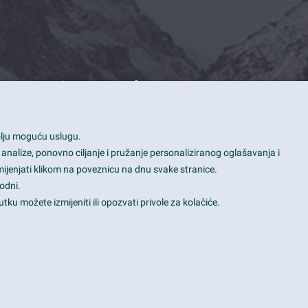
Contact Info
1600 Amphitheatre Parkway, Mountain
bolju moguću uslugu.
View, CA 94043
 analize, ponovno ciljanje i pružanje personaliziranog oglašavanja i
+1 650-253-0000
mijenjati klikom na poveznicu na dnu svake stranice.
prothemes.net@gmail.com
odni.
tku možete izmijeniti ili opozvati privole za kolačiće.
Daily: 9:00 am - 6:00 pm
Sunday: Closed
Terms & Conditions
|
Privacy & Policy