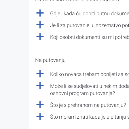
a
Gdje i kada ću dobiti putnu dokume
a
Je li za putovanje u inozemstvo po
a
Koji osobni dokumenti su mi potre
Na putovanju
a
Koliko novaca trebam ponijeti sa 
a
Može li se sudjelovati u nekim doda
osnovni program putovanja?
a
Što je s prehranom na putovanju?
a
Što moram znati kada je u pitanju 