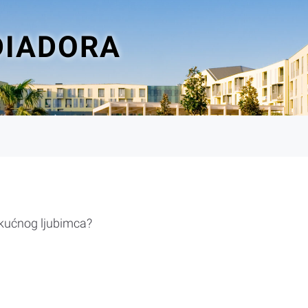
DIADORA
 kućnog ljubimca?