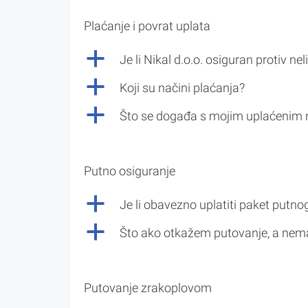
Plaćanje i povrat uplata
a
Je li Nikal d.o.o. osiguran protiv nel
a
Koji su načini plaćanja?
a
Što se događa s mojim uplaćenim 
Putno osiguranje
a
Je li obavezno uplatiti paket putno
a
Što ako otkažem putovanje, a nem
Putovanje zrakoplovom