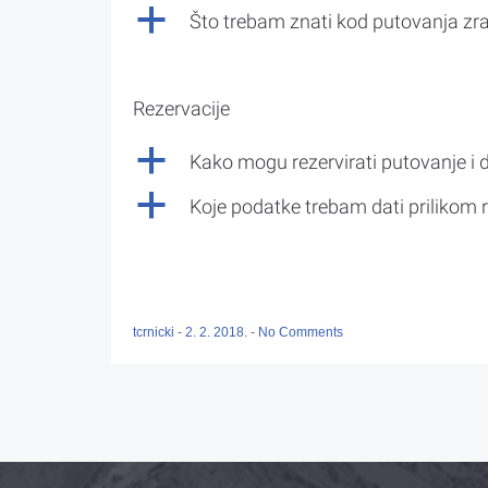
a
Što trebam znati kod putovanja z
Rezervacije
a
Kako mogu rezervirati putovanje i 
a
Koje podatke trebam dati prilikom r
tcrnicki
-
2. 2. 2018.
-
No Comments