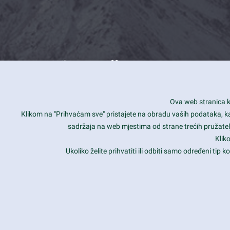
What we offer
How you can impact customers
24/7
Ova web stranica ko
Is your website user friendly?
Smar
Klikom na "Prihvaćam sve" pristajete na obradu vaših podataka, kao 
sadržaja na web mjestima od strane trećih pružatelj
Ark offers weekly stunning designs.
Unli
Klik
Why our customers love Ark?
Mobi
Ukoliko želite prihvatiti ili odbiti samo određeni tip
hat we do is all about passion
Late
Copyright 2017
FRESHFACE
© All Rights Reserved