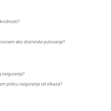
ikvidnosti?
novcem ako stornirate putovanje?
g osiguranja?
am policu osiguranja od otkaza?