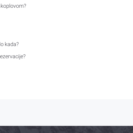
rakoplovom?
do kada?
ezervacije?