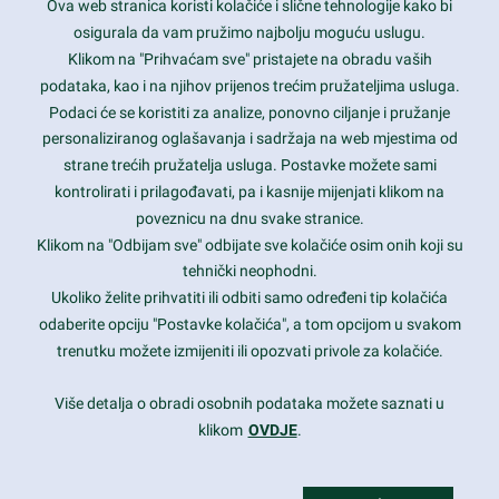
Ova web stranica koristi kolačiće i slične tehnologije kako bi
Latest trends and much more...
osigurala da vam pružimo najbolju moguću uslugu.
Klikom na "Prihvaćam sve" pristajete na obradu vaših
podataka, kao i na njihov prijenos trećim pružateljima usluga.
Contact Info
Podaci će se koristiti za analize, ponovno ciljanje i pružanje
personaliziranog oglašavanja i sadržaja na web mjestima od
strane trećih pružatelja usluga. Postavke možete sami
1600 Amphitheatre Parkway, Mountain View, CA 94043
kontrolirati i prilagođavati, pa i kasnije mijenjati klikom na
poveznicu na dnu svake stranice.
+1 650-253-0000
prothemes.net@gmail.com
Klikom na "Odbijam sve" odbijate sve kolačiće osim onih koji su
tehnički neophodni.
Daily: 9:00 am - 6:00 pm
Ukoliko želite prihvatiti ili odbiti samo određeni tip kolačića
Sunday: Closed
odaberite opciju "Postavke kolačića", a tom opcijom u svakom
trenutku možete izmijeniti ili opozvati privole za kolačiće.
Copyright 2017
FRESHFACE
© All Rights Reserved
Više detalja o obradi osobnih podataka možete saznati u
klikom
OVDJE
.