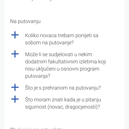
Na putovanju
a
Koliko novaca trebam ponijeti sa
sobom na putovanje?
a
Može li se sudjelovati u nekim
dodatnim fakultativnim izletima koji
nisu uključeni u osnovni program
putovanja?
a
Što je s prehranom na putovanju?
a
Što moram znati kada je u pitanju
sigurnost (novac, dragocjenosti)?