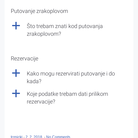
Putovanje zrakoplovom
a
Što trebam znati kod putovanja
zrakoplovom?
Rezervacije
a
Kako mogu rezervirati putovanje i do
kada?
a
Koje podatke trebam dati prilikom
rezervacije?
tcrnicki
-
2. 2. 2018.
-
No Comments