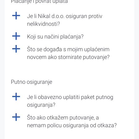
Plaćanje i povrat uplata
a
Je li Nikal d.o.o. osiguran protiv
nelikvidnosti?
a
Koji su načini plaćanja?
a
Što se događa s mojim uplaćenim
novcem ako stornirate putovanje?
Putno osiguranje
a
Je li obavezno uplatiti paket putnog
osiguranja?
a
Što ako otkažem putovanje, a
nemam policu osiguranja od otkaza?