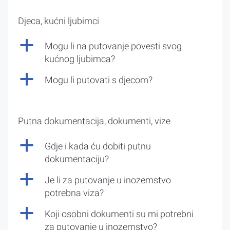
Djeca, kućni ljubimci
a
Mogu li na putovanje povesti svog
kućnog ljubimca?
a
Mogu li putovati s djecom?
Putna dokumentacija, dokumenti, vize
a
Gdje i kada ću dobiti putnu
dokumentaciju?
a
Je li za putovanje u inozemstvo
potrebna viza?
a
Koji osobni dokumenti su mi potrebni
za putovanje u inozemstvo?