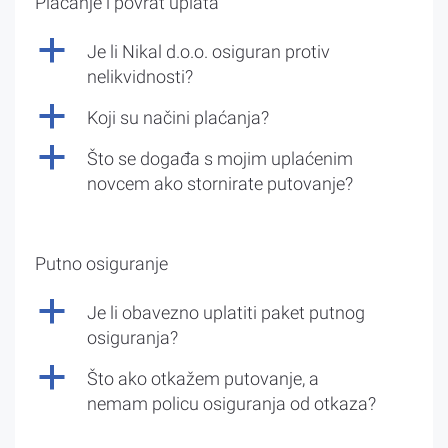
Plaćanje i povrat uplata
a
Je li Nikal d.o.o. osiguran protiv
nelikvidnosti?
a
Koji su načini plaćanja?
a
Što se događa s mojim uplaćenim
novcem ako stornirate putovanje?
Putno osiguranje
a
Je li obavezno uplatiti paket putnog
osiguranja?
a
Što ako otkažem putovanje, a
nemam policu osiguranja od otkaza?