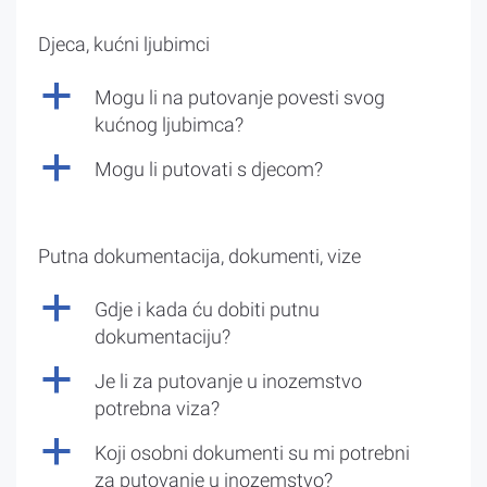
Djeca, kućni ljubimci
a
Mogu li na putovanje povesti svog
kućnog ljubimca?
a
Mogu li putovati s djecom?
Putna dokumentacija, dokumenti, vize
a
Gdje i kada ću dobiti putnu
dokumentaciju?
a
Je li za putovanje u inozemstvo
potrebna viza?
a
Koji osobni dokumenti su mi potrebni
za putovanje u inozemstvo?