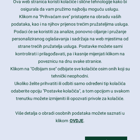
Ova web stranica koristi kolačiće i slične tehnologije kako bi
Latest trends and much more...
osigurala da vam pružimo najbolju moguću uslugu.
Klikom na "Prihvaćam sve" pristajete na obradu vaših
podataka, kao i na njihov prijenos trećim pružateljima usluga.
Contact Info
Podaci će se koristiti za analize, ponovno ciljanje i pružanje
personaliziranog oglašavanja i sadržaja na web mjestima od
strane trećih pružatelja usluga. Postavke možete sami
1600 Amphitheatre Parkway, Mountain View, CA 94043
kontrolirati i prilagođavati, pa i kasnije mijenjati klikom na
poveznicu na dnu svake stranice.
+1 650-253-0000
prothemes.net@gmail.com
Klikom na "Odbijam sve" odbijate sve kolačiće osim onih koji su
tehnički neophodni.
Daily: 9:00 am - 6:00 pm
Ukoliko želite prihvatiti ili odbiti samo određeni tip kolačića
Sunday: Closed
odaberite opciju "Postavke kolačića", a tom opcijom u svakom
trenutku možete izmijeniti ili opozvati privole za kolačiće.
Copyright 2017
FRESHFACE
© All Rights Reserved
Više detalja o obradi osobnih podataka možete saznati u
klikom
OVDJE
.