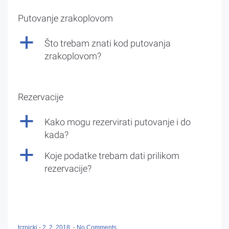
Putovanje zrakoplovom
a
Što trebam znati kod putovanja
zrakoplovom?
Rezervacije
a
Kako mogu rezervirati putovanje i do
kada?
a
Koje podatke trebam dati prilikom
rezervacije?
tcrnicki
-
2. 2. 2018.
-
No Comments