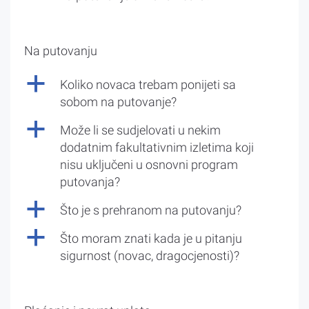
Na putovanju
a
Koliko novaca trebam ponijeti sa
sobom na putovanje?
a
Može li se sudjelovati u nekim
dodatnim fakultativnim izletima koji
nisu uključeni u osnovni program
putovanja?
a
Što je s prehranom na putovanju?
a
Što moram znati kada je u pitanju
sigurnost (novac, dragocjenosti)?