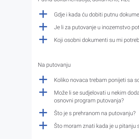
a
Gdje i kada ću dobiti putnu dokume
a
Je li za putovanje u inozemstvo po
a
Koji osobni dokumenti su mi potre
Na putovanju
a
Koliko novaca trebam ponijeti sa 
a
Može li se sudjelovati u nekim doda
osnovni program putovanja?
a
Što je s prehranom na putovanju?
a
Što moram znati kada je u pitanju 