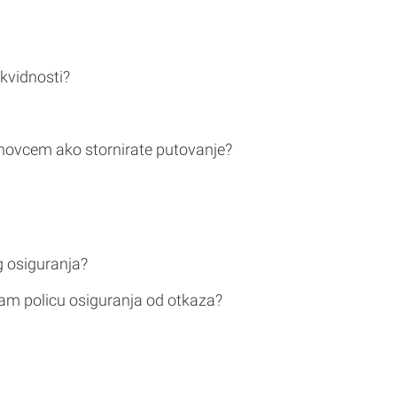
ikvidnosti?
novcem ako stornirate putovanje?
g osiguranja?
am policu osiguranja od otkaza?