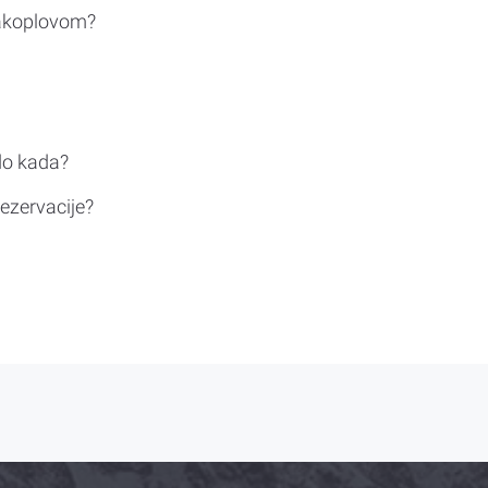
rakoplovom?
do kada?
ezervacije?