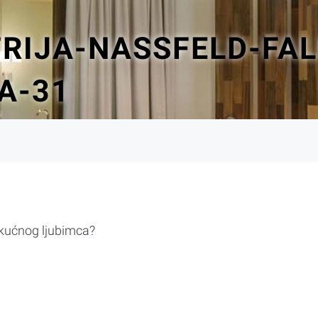
RIJA-NASSFELD-FAL
A-31
 kućnog ljubimca?