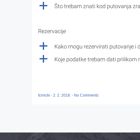
a
Što trebam znati kod putovanja z
Rezervacije
a
Kako mogu rezervirati putovanje i 
a
Koje podatke trebam dati prilikom r
tcrnicki
-
2. 2. 2018.
-
No Comments