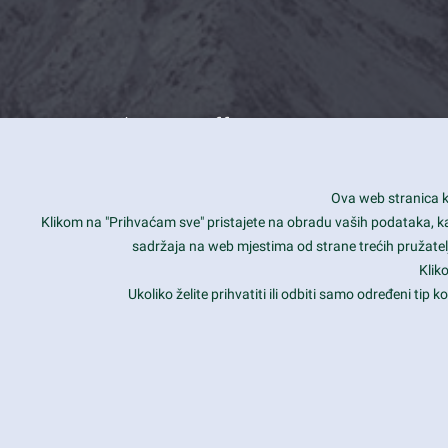
What we offer
How you can impact customers
24/7
Ova web stranica ko
Is your website user friendly?
Smar
Klikom na "Prihvaćam sve" pristajete na obradu vaših podataka, kao 
sadržaja na web mjestima od strane trećih pružatelj
Ark offers weekly stunning designs.
Unli
Klik
Why our customers love Ark?
Mobi
Ukoliko želite prihvatiti ili odbiti samo određeni tip
hat we do is all about passion
Late
Copyright 2017
FRESHFACE
© All Rights Reserved