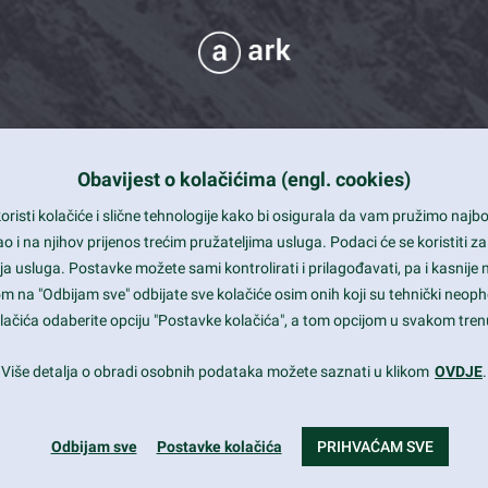
Obavijest o kolačićima (engl. cookies)
 Support
risti kolačiće i slične tehnologije kako bi osigurala da vam pružimo naj
t and beautiful design
i na njihov prijenos trećim pružateljima usluga. Podaci će se koristiti za
a usluga. Postavke možete sami kontrolirati i prilagođavati, pa i kasnije 
mited Eelements
om na "Odbijam sve" odbijate sve kolačiće osim onih koji su tehnički neoph
le ready
 kolačića odaberite opciju "Postavke kolačića", a tom opcijom u svakom trenu
st trends and much more...
Više detalja o obradi osobnih podataka možete saznati u klikom
OVDJE
.
Odbijam sve
Postavke kolačića
PRIHVAĆAM SVE