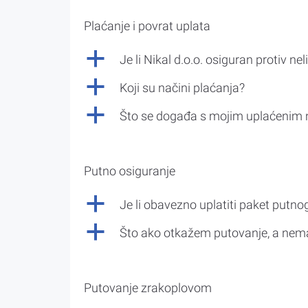
Plaćanje i povrat uplata
a
Je li Nikal d.o.o. osiguran protiv nel
a
Koji su načini plaćanja?
a
Što se događa s mojim uplaćenim 
Putno osiguranje
a
Je li obavezno uplatiti paket putno
a
Što ako otkažem putovanje, a nem
Putovanje zrakoplovom