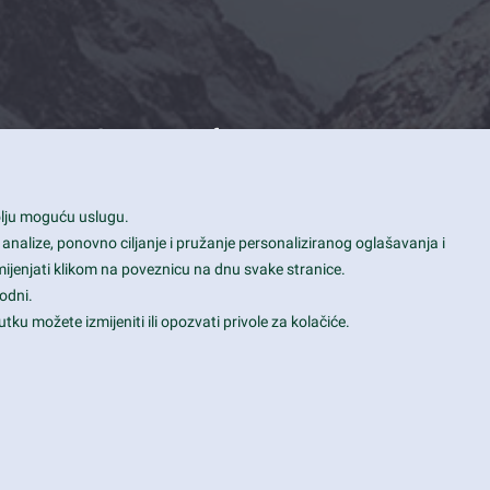
Contact Info
1600 Amphitheatre Parkway, Mountain
bolju moguću uslugu.
View, CA 94043
 analize, ponovno ciljanje i pružanje personaliziranog oglašavanja i
+1 650-253-0000
mijenjati klikom na poveznicu na dnu svake stranice.
prothemes.net@gmail.com
odni.
tku možete izmijeniti ili opozvati privole za kolačiće.
Daily: 9:00 am - 6:00 pm
Sunday: Closed
Terms & Conditions
|
Privacy & Policy