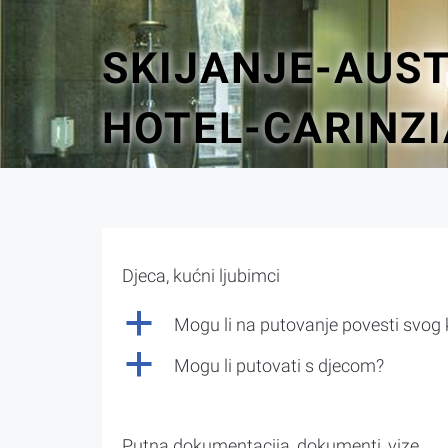
SKIJANJE-AUST
HOTEL-CARINZI
Djeca, kućni ljubimci
a
Mogu li na putovanje povesti svog
a
Mogu li putovati s djecom?
Putna dokumentacija, dokumenti, vize