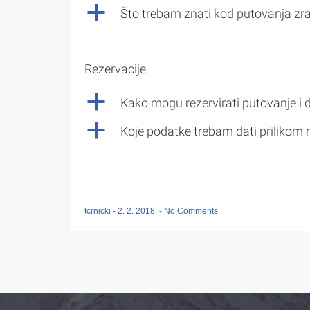
a
Što trebam znati kod putovanja z
Rezervacije
a
Kako mogu rezervirati putovanje i 
a
Koje podatke trebam dati prilikom r
tcrnicki
-
2. 2. 2018.
-
No Comments