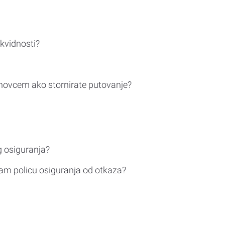
ikvidnosti?
novcem ako stornirate putovanje?
g osiguranja?
am policu osiguranja od otkaza?