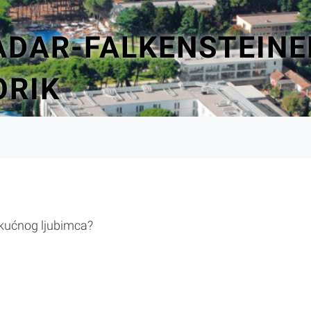
ADAR-FALKENSTEINE
ORIK
 kućnog ljubimca?