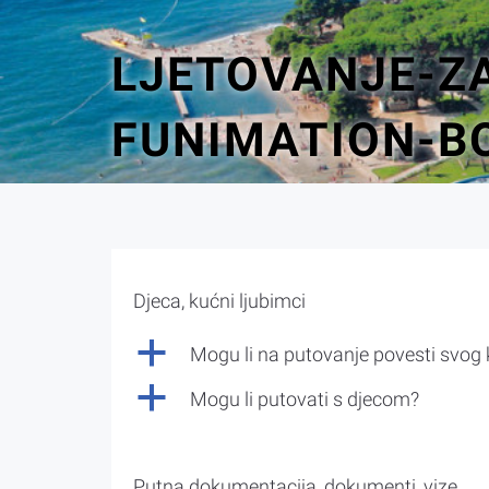
LJETOVANJE-Z
FUNIMATION-B
Djeca, kućni ljubimci
a
Mogu li na putovanje povesti svog
a
Mogu li putovati s djecom?
Putna dokumentacija, dokumenti, vize