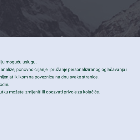
Contact Info
1600 Amphitheatre Parkway, Mountain
bolju moguću uslugu.
View, CA 94043
 analize, ponovno ciljanje i pružanje personaliziranog oglašavanja i
+1 650-253-0000
mijenjati klikom na poveznicu na dnu svake stranice.
prothemes.net@gmail.com
odni.
tku možete izmijeniti ili opozvati privole za kolačiće.
Daily: 9:00 am - 6:00 pm
Sunday: Closed
Terms & Conditions
|
Privacy & Policy