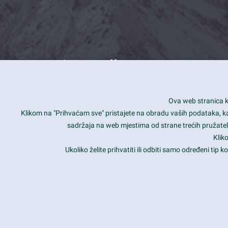
What we offer
How you can impact customers
24/7
Ova web stranica ko
Is your website user friendly?
Smar
Klikom na "Prihvaćam sve" pristajete na obradu vaših podataka, kao 
sadržaja na web mjestima od strane trećih pružatelj
Ark offers weekly stunning designs.
Unli
Klik
Why our customers love Ark?
Mobi
Ukoliko želite prihvatiti ili odbiti samo određeni tip
hat we do is all about passion
Late
Copyright 2017
FRESHFACE
© All Rights Reserved