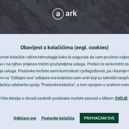
Obavijest o kolačićima (engl. cookies)
 Support
risti kolačiće i slične tehnologije kako bi osigurala da vam pružimo naj
t and beautiful design
i na njihov prijenos trećim pružateljima usluga. Podaci će se koristiti za
a usluga. Postavke možete sami kontrolirati i prilagođavati, pa i kasnije 
mited Eelements
om na "Odbijam sve" odbijate sve kolačiće osim onih koji su tehnički neoph
le ready
 kolačića odaberite opciju "Postavke kolačića", a tom opcijom u svakom trenu
st trends and much more...
Više detalja o obradi osobnih podataka možete saznati u klikom
OVDJE
.
Odbijam sve
Postavke kolačića
PRIHVAĆAM SVE