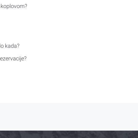
rakoplovom?
do kada?
ezervacije?