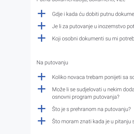
a
Gdje i kada ću dobiti putnu dokume
a
Je li za putovanje u inozemstvo po
a
Koji osobni dokumenti su mi potre
Na putovanju
a
Koliko novaca trebam ponijeti sa 
a
Može li se sudjelovati u nekim doda
osnovni program putovanja?
a
Što je s prehranom na putovanju?
a
Što moram znati kada je u pitanju 