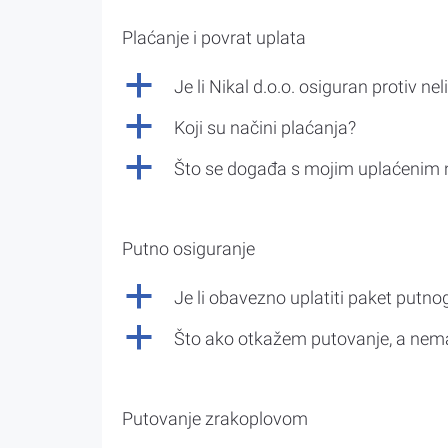
Plaćanje i povrat uplata
a
Je li Nikal d.o.o. osiguran protiv nel
a
Koji su načini plaćanja?
a
Što se događa s mojim uplaćenim 
Putno osiguranje
a
Je li obavezno uplatiti paket putno
a
Što ako otkažem putovanje, a nem
Putovanje zrakoplovom