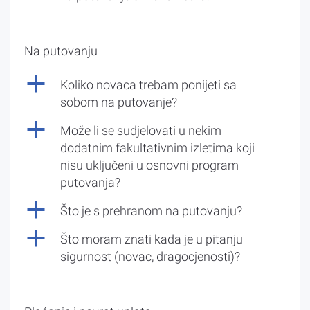
Na putovanju
a
Koliko novaca trebam ponijeti sa
sobom na putovanje?
a
Može li se sudjelovati u nekim
dodatnim fakultativnim izletima koji
nisu uključeni u osnovni program
putovanja?
a
Što je s prehranom na putovanju?
a
Što moram znati kada je u pitanju
sigurnost (novac, dragocjenosti)?