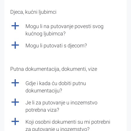
Djeca, kućni ljubimci
a
Mogu li na putovanje povesti svog
kućnog ljubimca?
a
Mogu li putovati s djecom?
Putna dokumentacija, dokumenti, vize
a
Gdje i kada ću dobiti putnu
dokumentaciju?
a
Je li za putovanje u inozemstvo
potrebna viza?
a
Koji osobni dokumenti su mi potrebni
za putovanje u inozemstvo?