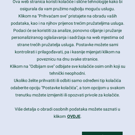
Ova web stranica koristi kolačiće i slične tehnologije kako bi
Latest trends and much more...
osigurala da vam pružimo najbolju moguću uslugu.
Klikom na "Prihvaćam sve" pristajete na obradu vaših
podataka, kao i na njihov prijenos trećim pružateljima usluga.
Contact Info
Podaci će se koristiti za analize, ponovno ciljanje i pružanje
personaliziranog oglašavanja i sadržaja na web mjestima od
strane trećih pružatelja usluga. Postavke možete sami
1600 Amphitheatre Parkway, Mountain View, CA 94043
kontrolirati i prilagođavati, pa i kasnije mijenjati klikom na
poveznicu na dnu svake stranice.
+1 650-253-0000
prothemes.net@gmail.com
Klikom na "Odbijam sve" odbijate sve kolačiće osim onih koji su
tehnički neophodni.
Daily: 9:00 am - 6:00 pm
Ukoliko želite prihvatiti ili odbiti samo određeni tip kolačića
Sunday: Closed
odaberite opciju "Postavke kolačića", a tom opcijom u svakom
trenutku možete izmijeniti ili opozvati privole za kolačiće.
Copyright 2017
FRESHFACE
© All Rights Reserved
Više detalja o obradi osobnih podataka možete saznati u
klikom
OVDJE
.