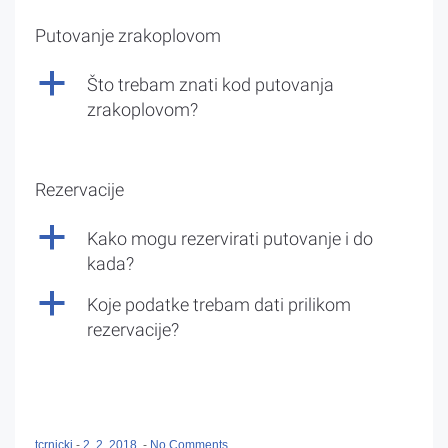
Putovanje zrakoplovom
a
Što trebam znati kod putovanja
zrakoplovom?
Rezervacije
a
Kako mogu rezervirati putovanje i do
kada?
a
Koje podatke trebam dati prilikom
rezervacije?
tcrnicki
-
2. 2. 2018.
-
No Comments