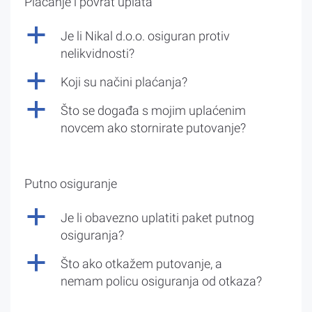
Plaćanje i povrat uplata
a
Je li Nikal d.o.o. osiguran protiv
nelikvidnosti?
a
Koji su načini plaćanja?
a
Što se događa s mojim uplaćenim
novcem ako stornirate putovanje?
Putno osiguranje
a
Je li obavezno uplatiti paket putnog
osiguranja?
a
Što ako otkažem putovanje, a
nemam policu osiguranja od otkaza?