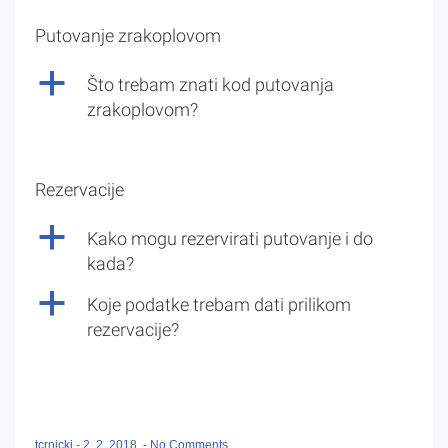
Putovanje zrakoplovom
a
Što trebam znati kod putovanja
zrakoplovom?
Rezervacije
a
Kako mogu rezervirati putovanje i do
kada?
a
Koje podatke trebam dati prilikom
rezervacije?
tcrnicki
-
2. 2. 2018.
-
No Comments