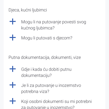
Djeca, kućni ljubimci
a
Mogu li na putovanje povesti svog
kućnog ljubimca?
a
Mogu li putovati s djecom?
Putna dokumentacija, dokumenti, vize
a
Gdje i kada ću dobiti putnu
dokumentaciju?
a
Je li za putovanje u inozemstvo
potrebna viza?
a
Koji osobni dokumenti su mi potrebni
za putovanje u inozemstvo?