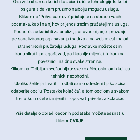
Ova web stranica koristi kolačiće i slične tehnologije kako bi
Latest trends and much more...
osigurala da vam pružimo najbolju moguću uslugu.
Klikom na "Prihvaćam sve" pristajete na obradu vaših
podataka, kao i na njihov prijenos trećim pružateljima usluga.
Contact Info
Podaci će se koristiti za analize, ponovno ciljanje i pružanje
personaliziranog oglašavanja i sadržaja na web mjestima od
strane trećih pružatelja usluga. Postavke možete sami
1600 Amphitheatre Parkway, Mountain View, CA 94043
kontrolirati i prilagođavati, pa i kasnije mijenjati klikom na
poveznicu na dnu svake stranice.
+1 650-253-0000
prothemes.net@gmail.com
Klikom na "Odbijam sve" odbijate sve kolačiće osim onih koji su
tehnički neophodni.
Daily: 9:00 am - 6:00 pm
Ukoliko želite prihvatiti ili odbiti samo određeni tip kolačića
Sunday: Closed
odaberite opciju "Postavke kolačića", a tom opcijom u svakom
trenutku možete izmijeniti ili opozvati privole za kolačiće.
Copyright 2017
FRESHFACE
© All Rights Reserved
Više detalja o obradi osobnih podataka možete saznati u
klikom
OVDJE
.