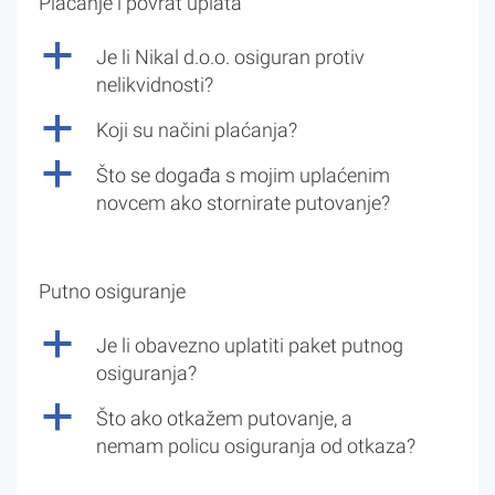
Plaćanje i povrat uplata
a
Je li Nikal d.o.o. osiguran protiv
nelikvidnosti?
a
Koji su načini plaćanja?
a
Što se događa s mojim uplaćenim
novcem ako stornirate putovanje?
Putno osiguranje
a
Je li obavezno uplatiti paket putnog
osiguranja?
a
Što ako otkažem putovanje, a
nemam policu osiguranja od otkaza?