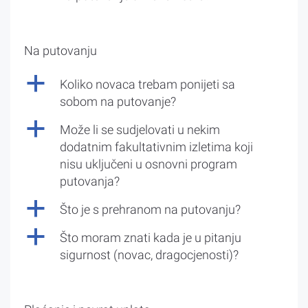
Na putovanju
a
Koliko novaca trebam ponijeti sa
sobom na putovanje?
a
Može li se sudjelovati u nekim
dodatnim fakultativnim izletima koji
nisu uključeni u osnovni program
putovanja?
a
Što je s prehranom na putovanju?
a
Što moram znati kada je u pitanju
sigurnost (novac, dragocjenosti)?