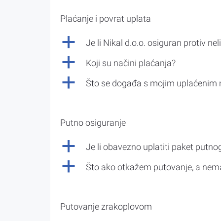
Plaćanje i povrat uplata
a
Je li Nikal d.o.o. osiguran protiv nel
a
Koji su načini plaćanja?
a
Što se događa s mojim uplaćenim 
Putno osiguranje
a
Je li obavezno uplatiti paket putno
a
Što ako otkažem putovanje, a nem
Putovanje zrakoplovom