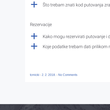
a
Što trebam znati kod putovanja z
Rezervacije
a
Kako mogu rezervirati putovanje i 
a
Koje podatke trebam dati prilikom r
tcrnicki
-
2. 2. 2018.
-
No Comments