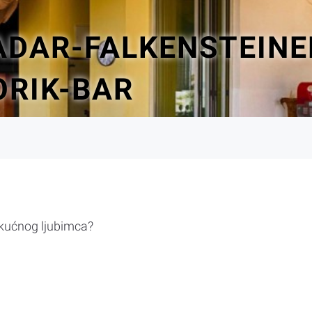
ADAR-FALKENSTEINE
ORIK-BAR
 kućnog ljubimca?