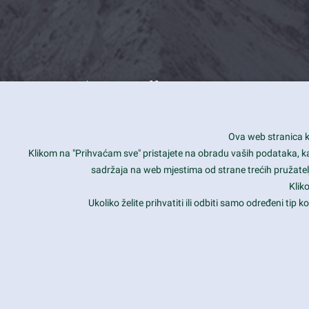
What we offer
How you can impact customers
24/7
Ova web stranica ko
Is your website user friendly?
Smar
Klikom na "Prihvaćam sve" pristajete na obradu vaših podataka, kao 
sadržaja na web mjestima od strane trećih pružatelj
Ark offers weekly stunning designs.
Unli
Klik
Why our customers love Ark?
Mobi
Ukoliko želite prihvatiti ili odbiti samo određeni tip
hat we do is all about passion
Late
Copyright 2017
FRESHFACE
© All Rights Reserved