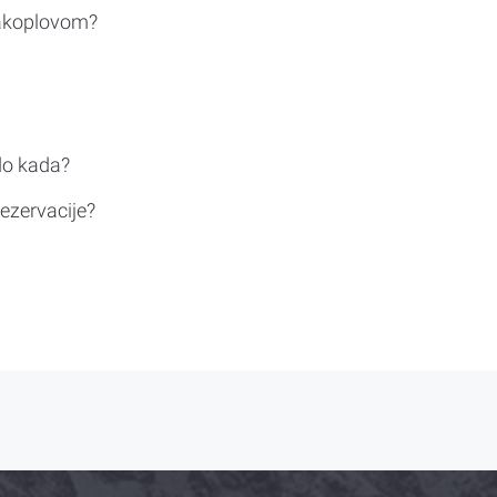
rakoplovom?
do kada?
ezervacije?