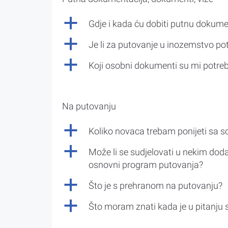
a
Gdje i kada ću dobiti putnu dokume
a
Je li za putovanje u inozemstvo po
a
Koji osobni dokumenti su mi potre
Na putovanju
a
Koliko novaca trebam ponijeti sa 
a
Može li se sudjelovati u nekim doda
osnovni program putovanja?
a
Što je s prehranom na putovanju?
a
Što moram znati kada je u pitanju 