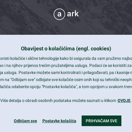
Obavijest o kolačićima (engl. cookies)
 Support
risti kolačiće i slične tehnologije kako bi osigurala da vam pružimo naj
t and beautiful design
i na njihov prijenos trećim pružateljima usluga. Podaci će se koristiti za
a usluga. Postavke možete sami kontrolirati i prilagođavati, pa i kasnije 
mited Eelements
om na "Odbijam sve" odbijate sve kolačiće osim onih koji su tehnički neoph
le ready
 kolačića odaberite opciju "Postavke kolačića", a tom opcijom u svakom trenu
st trends and much more...
Više detalja o obradi osobnih podataka možete saznati u klikom
OVDJE
.
Odbijam sve
Postavke kolačića
PRIHVAĆAM SVE