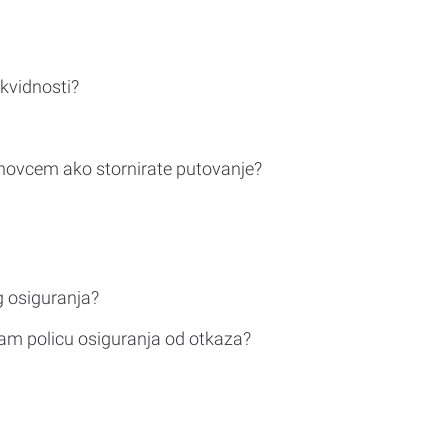
ikvidnosti?
novcem ako stornirate putovanje?
g osiguranja?
am policu osiguranja od otkaza?