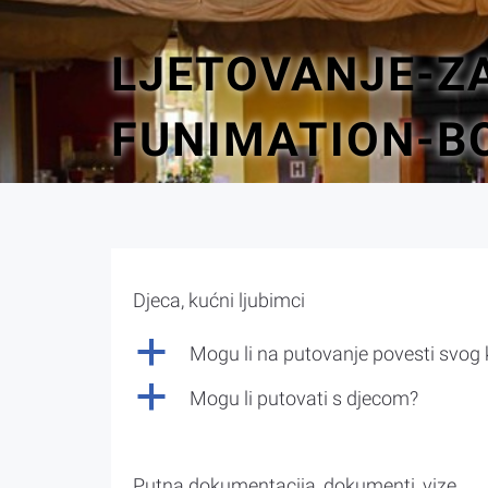
LJETOVANJE-Z
FUNIMATION-B
Djeca, kućni ljubimci
a
Mogu li na putovanje povesti svog
a
Mogu li putovati s djecom?
Putna dokumentacija, dokumenti, vize