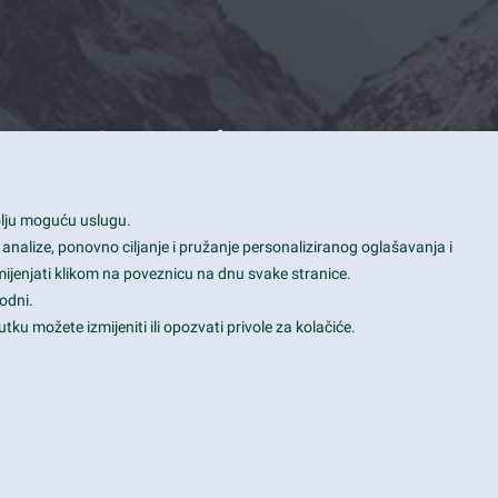
Contact Info
1600 Amphitheatre Parkway, Mountain
bolju moguću uslugu.
View, CA 94043
 analize, ponovno ciljanje i pružanje personaliziranog oglašavanja i
+1 650-253-0000
mijenjati klikom na poveznicu na dnu svake stranice.
prothemes.net@gmail.com
odni.
tku možete izmijeniti ili opozvati privole za kolačiće.
Daily: 9:00 am - 6:00 pm
Sunday: Closed
Terms & Conditions
|
Privacy & Policy