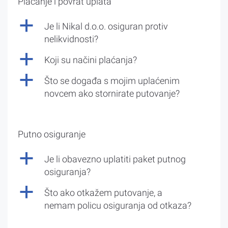
Plaćanje i povrat uplata
a
Je li Nikal d.o.o. osiguran protiv
nelikvidnosti?
a
Koji su načini plaćanja?
a
Što se događa s mojim uplaćenim
novcem ako stornirate putovanje?
Putno osiguranje
a
Je li obavezno uplatiti paket putnog
osiguranja?
a
Što ako otkažem putovanje, a
nemam policu osiguranja od otkaza?