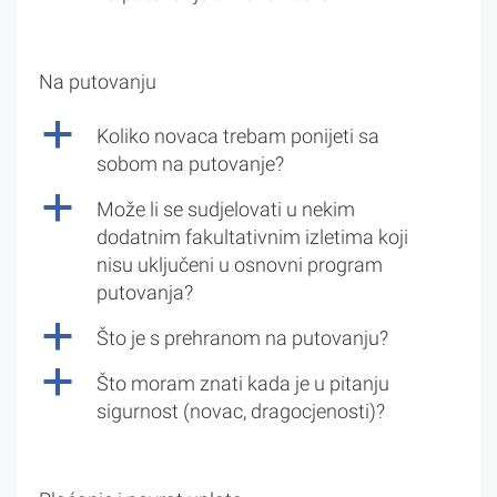
Na putovanju
a
Koliko novaca trebam ponijeti sa
sobom na putovanje?
a
Može li se sudjelovati u nekim
dodatnim fakultativnim izletima koji
nisu uključeni u osnovni program
putovanja?
a
Što je s prehranom na putovanju?
a
Što moram znati kada je u pitanju
sigurnost (novac, dragocjenosti)?