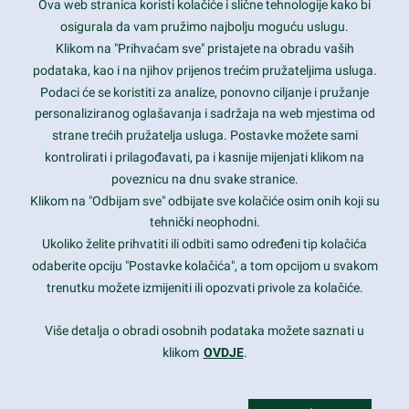
Ova web stranica koristi kolačiće i slične tehnologije kako bi
Latest trends and much more...
osigurala da vam pružimo najbolju moguću uslugu.
Klikom na "Prihvaćam sve" pristajete na obradu vaših
podataka, kao i na njihov prijenos trećim pružateljima usluga.
Contact Info
Podaci će se koristiti za analize, ponovno ciljanje i pružanje
personaliziranog oglašavanja i sadržaja na web mjestima od
strane trećih pružatelja usluga. Postavke možete sami
1600 Amphitheatre Parkway, Mountain View, CA 94043
kontrolirati i prilagođavati, pa i kasnije mijenjati klikom na
poveznicu na dnu svake stranice.
+1 650-253-0000
prothemes.net@gmail.com
Klikom na "Odbijam sve" odbijate sve kolačiće osim onih koji su
tehnički neophodni.
Daily: 9:00 am - 6:00 pm
Ukoliko želite prihvatiti ili odbiti samo određeni tip kolačića
Sunday: Closed
odaberite opciju "Postavke kolačića", a tom opcijom u svakom
trenutku možete izmijeniti ili opozvati privole za kolačiće.
Copyright 2017
FRESHFACE
© All Rights Reserved
Više detalja o obradi osobnih podataka možete saznati u
klikom
OVDJE
.