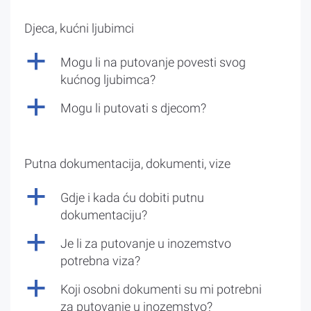
Djeca, kućni ljubimci
a
Mogu li na putovanje povesti svog
kućnog ljubimca?
a
Mogu li putovati s djecom?
Putna dokumentacija, dokumenti, vize
a
Gdje i kada ću dobiti putnu
dokumentaciju?
a
Je li za putovanje u inozemstvo
potrebna viza?
a
Koji osobni dokumenti su mi potrebni
za putovanje u inozemstvo?