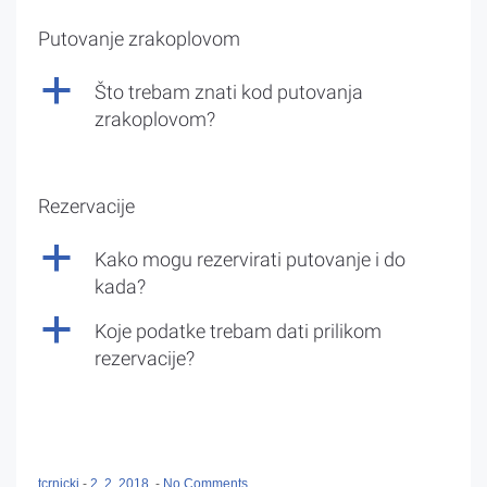
Putovanje zrakoplovom
a
Što trebam znati kod putovanja
zrakoplovom?
Rezervacije
a
Kako mogu rezervirati putovanje i do
kada?
a
Koje podatke trebam dati prilikom
rezervacije?
tcrnicki
-
2. 2. 2018.
-
No Comments