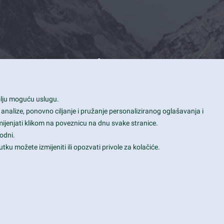
Contact Info
1600 Amphitheatre Parkway, Mountain
bolju moguću uslugu.
View, CA 94043
 analize, ponovno ciljanje i pružanje personaliziranog oglašavanja i
+1 650-253-0000
mijenjati klikom na poveznicu na dnu svake stranice.
prothemes.net@gmail.com
odni.
tku možete izmijeniti ili opozvati privole za kolačiće.
Daily: 9:00 am - 6:00 pm
Sunday: Closed
Terms & Conditions
|
Privacy & Policy