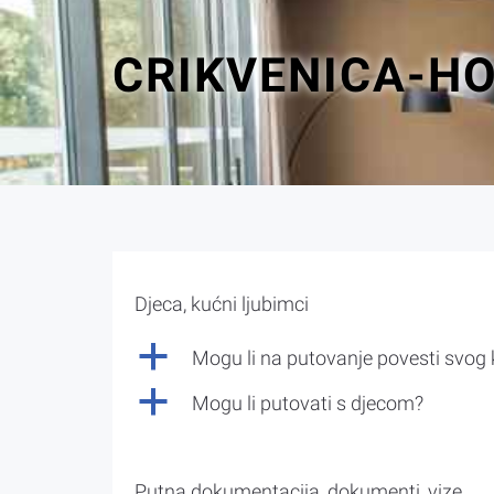
CRIKVENICA-H
Djeca, kućni ljubimci
a
Mogu li na putovanje povesti svog
a
Mogu li putovati s djecom?
Putna dokumentacija, dokumenti, vize