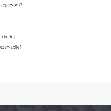
rakoplovom?
do kada?
ezervacije?