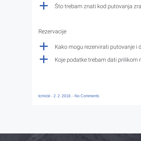
a
Što trebam znati kod putovanja z
Rezervacije
a
Kako mogu rezervirati putovanje i 
a
Koje podatke trebam dati prilikom r
tcrnicki
-
2. 2. 2018.
-
No Comments