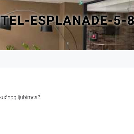
OTEL-ESPLANADE-5-
 kućnog ljubimca?