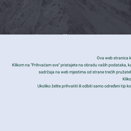
What we offer
How you can impact customers
24/7
Ova web stranica ko
Is your website user friendly?
Smar
Klikom na "Prihvaćam sve" pristajete na obradu vaših podataka, kao 
sadržaja na web mjestima od strane trećih pružatelj
Ark offers weekly stunning designs.
Unli
Klik
Why our customers love Ark?
Mobi
Ukoliko želite prihvatiti ili odbiti samo određeni tip
hat we do is all about passion
Late
Copyright 2017
FRESHFACE
© All Rights Reserved