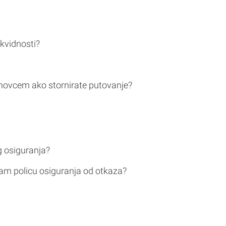
ikvidnosti?
novcem ako stornirate putovanje?
g osiguranja?
am policu osiguranja od otkaza?