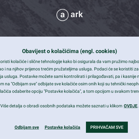
Obavijest o kolačićima (engl. cookies)
 Support
risti kolačiće i slične tehnologije kako bi osigurala da vam pružimo naj
t and beautiful design
i na njihov prijenos trećim pružateljima usluga. Podaci će se koristiti za
a usluga. Postavke možete sami kontrolirati i prilagođavati, pa i kasnije 
mited Eelements
om na "Odbijam sve" odbijate sve kolačiće osim onih koji su tehnički neoph
le ready
 kolačića odaberite opciju "Postavke kolačića", a tom opcijom u svakom trenu
st trends and much more...
Više detalja o obradi osobnih podataka možete saznati u klikom
OVDJE
.
Odbijam sve
Postavke kolačića
PRIHVAĆAM SVE