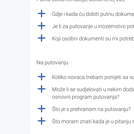
a
Gdje i kada ću dobiti putnu dokume
a
Je li za putovanje u inozemstvo po
a
Koji osobni dokumenti su mi potre
Na putovanju
a
Koliko novaca trebam ponijeti sa 
a
Može li se sudjelovati u nekim doda
osnovni program putovanja?
a
Što je s prehranom na putovanju?
a
Što moram znati kada je u pitanju 