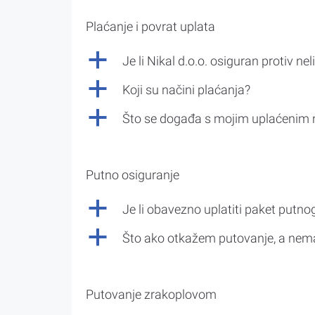
Plaćanje i povrat uplata
a
Je li Nikal d.o.o. osiguran protiv nel
a
Koji su načini plaćanja?
a
Što se događa s mojim uplaćenim 
Putno osiguranje
a
Je li obavezno uplatiti paket putno
a
Što ako otkažem putovanje, a nem
Putovanje zrakoplovom